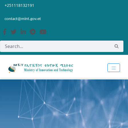
Skip to Main Content
Open Accessibility Menu
+251118132191
contact@mint.gov.et