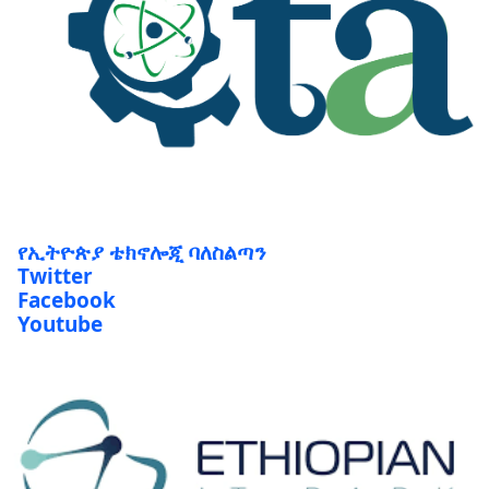
የኢትዮጵያ ቴክኖሎጂ ባለስልጣን
Twitter
Facebook
Youtube