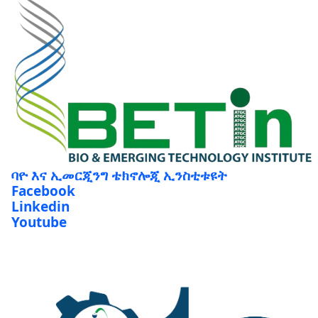
ባዮ እና ኢመርጂንግ ቴክኖሎጂ ኢንስቲቱዩት
Facebook
Linkedin
Youtube