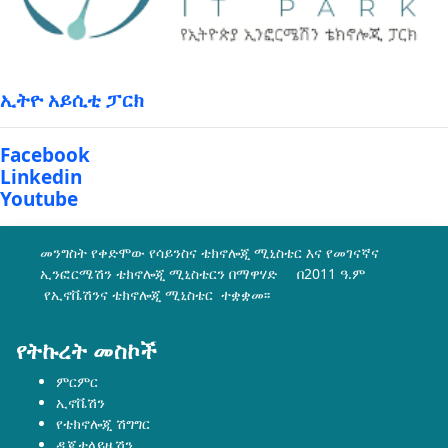
ኢትዮ አይሲቲ ፓርክ
Facebook
Linkedin
Youtube
መንግስት የቀድሞው የሳይንስና ቴክኖሎጂ ሚኒስቴር እና የመገናኛና
ኢንፎርሜሽን ቴክኖሎጂ ሚኒስቴርን በማዋሃድ በ2011 ዓ.ም
የኢኖቬሽንና ቴክኖሎጂ ሚኒስቴር ተቋቋመ፡፡
የትኩረት መስኮች
ምርምር
ኢኖቬሽን
የቴክኖሎጂ ሽግግር
ዲጂታላይዜሽን