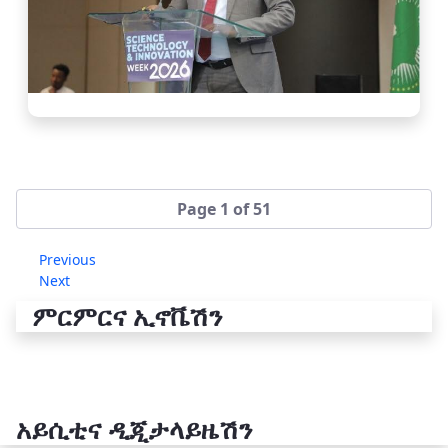
Page 1 of 51
Previous
Next
ምርምርና ኢኖቬሽን
አይሲቲና ዲጂታላይዜሽን
የቴክኖሎጂ ሽግግር