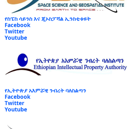
የስፔስ ሳይንስ እና ጂኦስፓሻል ኢንስቲቱዩት
Facebook
Twitter
Youtube
የኢትዮጵያ አእምሯዊ ንብረት ባለስልጣን
Facebook
Twitter
Youtube