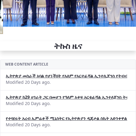
ትኩስ ዜና
WEB CONTENT ARTICLE
ኢትዮጵያ መስራች አባል የሆነችበት የአለም የአርተፊሻል ኢንተሊጀንስ የትብብር ድርጅት (
Modified 20 Days ago.
ኢትዮጵያ ከ29 ሀገራት ጋር በመሆን የዓለም አቀፍ አርቴፊሻል ኢንተለጀንስ ትብብ
Modified 20 Days ago.
የተባበሩት አረብ ኤምሬቶች ሚኒስትር የኢትዮጵያን ዲጂታል ስኬት አድንቀዋል —የ
Modified 20 Days ago.
የኢኖቬሽንና ቴክኖሎጂ ሚኒስቴር የ2018 በጀት ዓመት የዕቅድ አፈጻጸምና የቀጣይ 