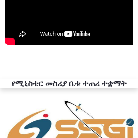
የሚኒስቴር መስሪያ ቤቱ ተጠሪ ተቋማት