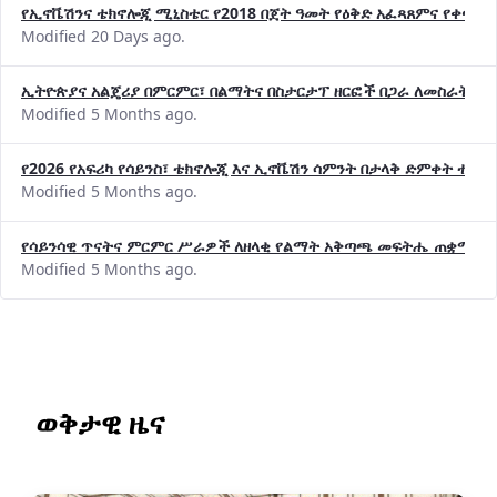
Modified 20 Days ago.
ኢትዮጵያና አልጄሪያ በምርምር፣ በልማትና በስታርታፕ ዘርፎች በጋራ ለመስራት መከሩ
Modified 5 Months ago.
የ2026 የአፍሪካ የሳይንስ፣ ቴክኖሎጂ እና ኢኖቬሽን ሳምንት በታላቅ ድምቀት ተጠና
Modified 5 Months ago.
የሳይንሳዊ ጥናትና ምርምር ሥራዎች ለዘላቂ የልማት አቅጣጫ መፍትሔ ጠቋሚ መ
Modified 5 Months ago.
ወቅታዊ ዜና