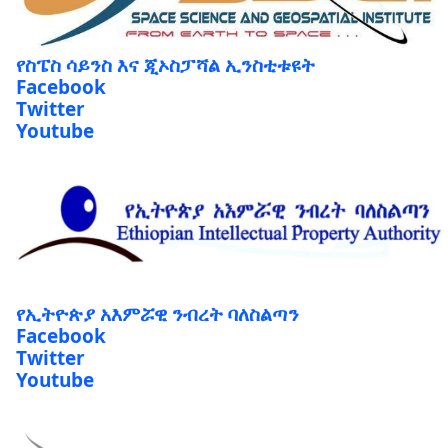
የስፔስ ሳይንስ እና ጂኦስፓሻል ኢንስቲቱዩት
Facebook
Twitter
Youtube
የኢትዮጵያ አእምሯዊ ንብረት ባለስልጣን
Facebook
Twitter
Youtube