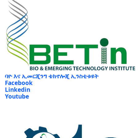
ባዮ እና ኢመርጂንግ ቴክኖሎጂ ኢንስቲቱዩት
Facebook
Linkedin
Youtube