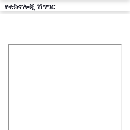
የቴክኖሎጂ ሽግግር