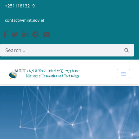
Skip to Main Content
Open Accessibility Menu
+251118132191
contact@mint.gov.et