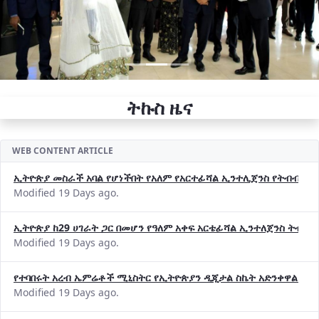
ትኩስ ዜና
WEB CONTENT ARTICLE
ኢትዮጵያ መስራች አባል የሆነችበት የአለም የአርተፊሻል ኢንተሊጀንስ የትብብር ድርጅት (
Modified 19 Days ago.
ኢትዮጵያ ከ29 ሀገራት ጋር በመሆን የዓለም አቀፍ አርቴፊሻል ኢንተለጀንስ ትብብ
Modified 19 Days ago.
የተባበሩት አረብ ኤምሬቶች ሚኒስትር የኢትዮጵያን ዲጂታል ስኬት አድንቀዋል —የ
Modified 19 Days ago.