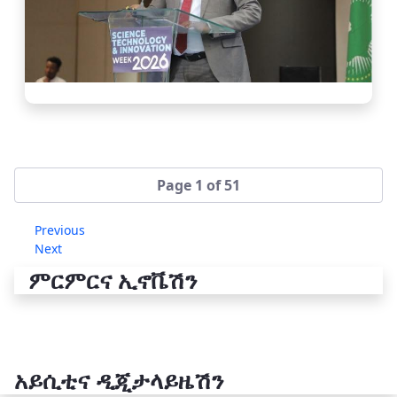
Page 1 of 51
Previous
Next
ምርምርና ኢኖቬሽን
አይሲቲና ዲጂታላይዜሽን