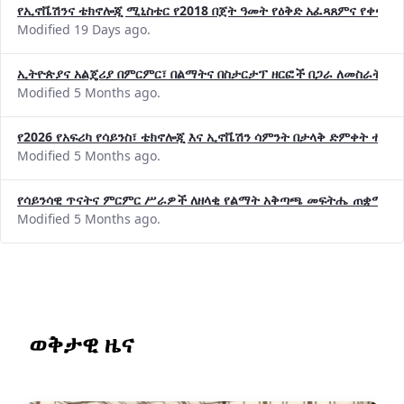
የኢኖቬሽንና ቴክኖሎጂ ሚኒስቴር የ2018 በጀት ዓመት የዕቅድ አፈጻጸምና የቀጣይ 
Modified 19 Days ago.
ኢትዮጵያና አልጄሪያ በምርምር፣ በልማትና በስታርታፕ ዘርፎች በጋራ ለመስራት መከሩ
Modified 5 Months ago.
የ2026 የአፍሪካ የሳይንስ፣ ቴክኖሎጂ እና ኢኖቬሽን ሳምንት በታላቅ ድምቀት ተጠና
Modified 5 Months ago.
የሳይንሳዊ ጥናትና ምርምር ሥራዎች ለዘላቂ የልማት አቅጣጫ መፍትሔ ጠቋሚ መ
Modified 5 Months ago.
ወቅታዊ ዜና