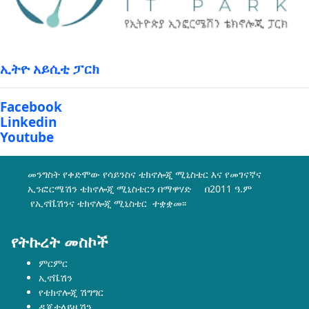
ኢትዮ አይሲቲ ፓርክ
Facebook
Linkedin
Youtube
መንግስት የቀድሞው የሳይንስና ቴክኖሎጂ ሚኒስቴር እና የመገናኛና
ኢንፎርሜሽን ቴክኖሎጂ ሚኒስቴርን በማዋሃድ በ2011 ዓ.ም
የኢኖቬሽንና ቴክኖሎጂ ሚኒስቴር ተቋቋመ፡፡
የትኩረት መስኮች
ምርምር
ኢኖቬሽን
የቴክኖሎጂ ሽግግር
ዲጂታላይዜሽን