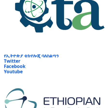
የኢትዮጵያ ቴክኖሎጂ ባለስልጣን
Twitter
Facebook
Youtube