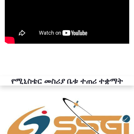
የሚኒስቴር መስሪያ ቤቱ ተጠሪ ተቋማት