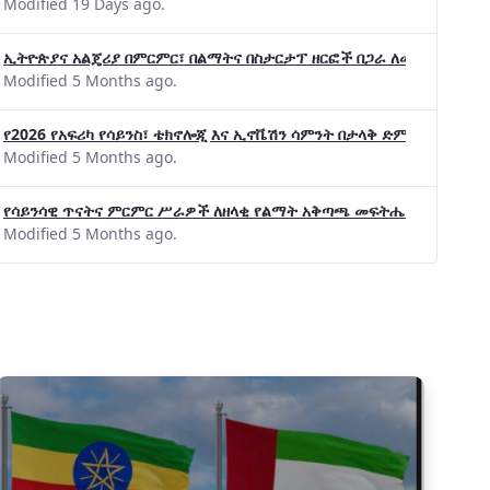
Modified 19 Days ago.
ኢትዮጵያና አልጄሪያ በምርምር፣ በልማትና በስታርታፕ ዘርፎች በጋራ ለመስራት መከሩ፡፡
Modified 5 Months ago.
የ2026 የአፍሪካ የሳይንስ፣ ቴክኖሎጂ እና ኢኖቬሽን ሳምንት በታላቅ ድምቀት ተጠናቀቀ
Modified 5 Months ago.
የሳይንሳዊ ጥናትና ምርምር ሥራዎች ለዘላቂ የልማት አቅጣጫ መፍትሔ ጠቋሚ መሆና
Modified 5 Months ago.