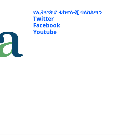
የኢትዮጵያ ቴክኖሎጂ ባለስልጣን
Twitter
Facebook
Youtube