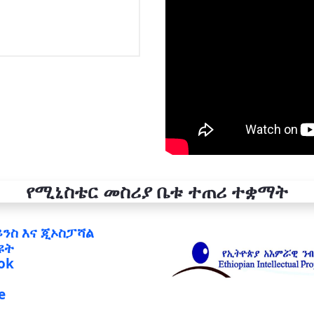
የሚኒስቴር መስሪያ ቤቱ ተጠሪ ተቋማት
ይንስ እና ጂኦስፓሻል
ዩት
ok
e