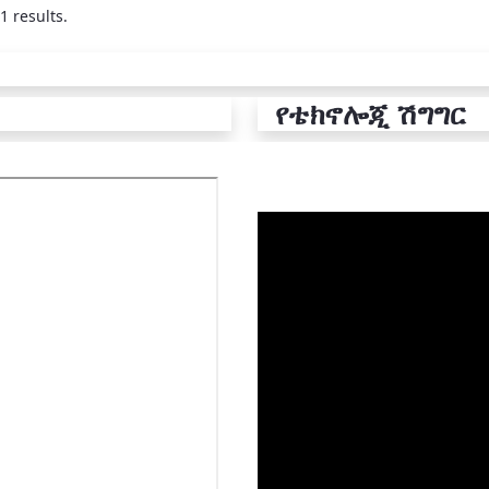
1 results.
የቴክኖሎጂ ሽግግር