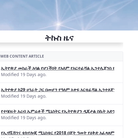
ትኩስ ዜና
WEB CONTENT ARTICLE
ኢትዮጵያ መስራች አባል የሆነችበት የአለም የአርተፊሻል ኢንተሊጀንስ የትብብር ድርጅት (Wo
Modified 19 Days ago.
ኢትዮጵያ ከ29 ሀገራት ጋር በመሆን የዓለም አቀፍ አርቴፊሻል ኢንተለጀንስ ትብብር 
Modified 19 Days ago.
የተባበሩት አረብ ኤምሬቶች ሚኒስትር የኢትዮጵያን ዲጂታል ስኬት አድንቀዋል —የኢት
Modified 19 Days ago.
የኢኖቬሽንና ቴክኖሎጂ ሚኒስቴር የ2018 በጀት ዓመት የዕቅድ አፈጻጸምና የቀጣይ አቅ