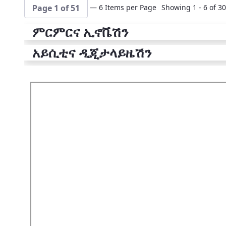
— 6 Items per Page
Showing 1 - 6 of 30
Page 1 of 51
ምርምርና ኢኖቬሽን
አይሲቲና ዲጂታላይዜሽን