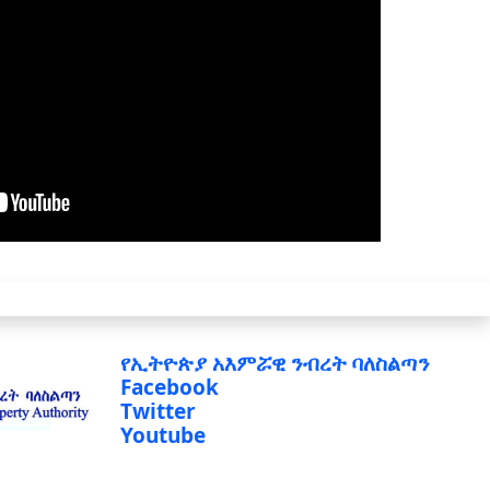
የኢትዮጵያ አእምሯዊ ንብረት ባለስልጣን
Facebook
Twitter
Youtube