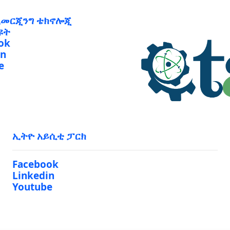
ኢመርጂንግ ቴክኖሎጂ
ዩት
ok
in
e
ኢትዮ አይሲቲ ፓርክ
Facebook
Linkedin
Youtube