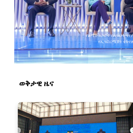
ወቅታዊ ዜና