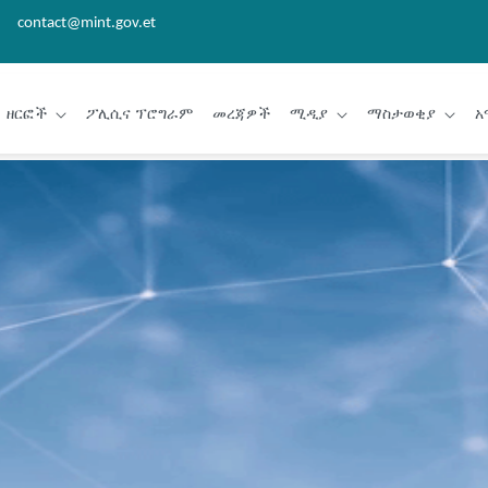
contact@mint.gov.et
ዘርፎች
ፖሊሲና ፕሮግራም
መረጃዎች
ሚዲያ
ማስታወቂያ
አ