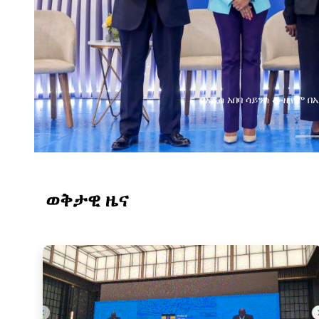
በአዲስ አበባ ሳይንስ ሙዚየም በኢትዮጵያ ዲጂታል ትራንስፎርሜሽን ጉዞ
ወቅታዊ ዜና