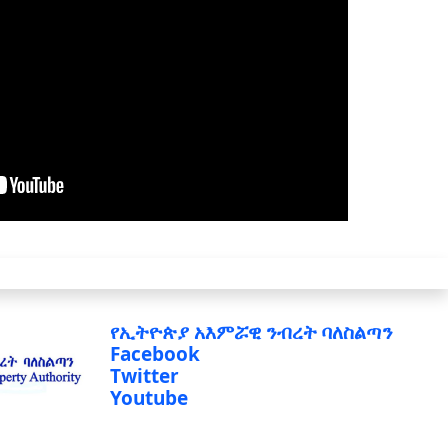
የኢትዮጵያ አእምሯዊ ንብረት ባለስልጣን
Facebook
Twitter
Youtube