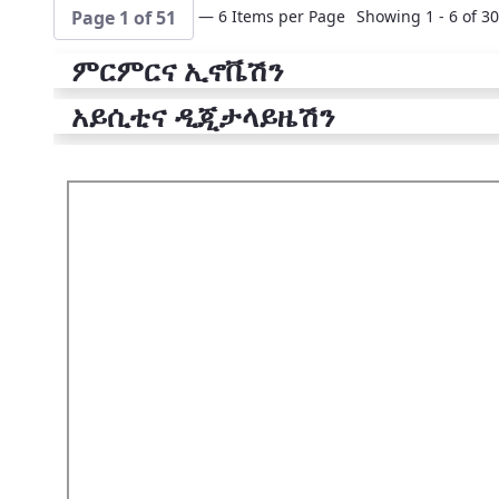
— 6 Items per Page
Showing 1 - 6 of 30
Page 1 of 51
ምርምርና ኢኖቬሽን
አይሲቲና ዲጂታላይዜሽን