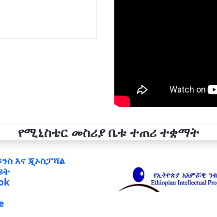
የሚኒስቴር መስሪያ ቤቱ ተጠሪ ተቋማት
ይንስ እና ጂኦስፓሻል
ዩት
ok
e