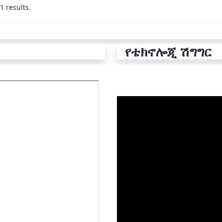
1 results.
የቴክኖሎጂ ሽግግር