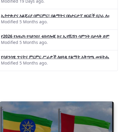
Modified 19 Days ago.
ኢትዮጵያና አልጄሪያ በምርምር፣ በልማትና በስታርታፕ ዘርፎች በጋራ ለመስራት መከሩ፡፡
Modified 5 Months ago.
ልማት አጋሮች በአባልነት የየያዘ የኢኖቬሽን፣የዲጅታል ኢኮኖሚ እና
የ2026 የአፍሪካ የሳይንስ፣ ቴክኖሎጂ እና ኢኖቬሽን ሳምንት በታላቅ ድምቀት ተጠናቀቀ
የኢንፎርሜሽን ቴክኖሎጂ የጋራ ግብረሃይል ተቋቋመ
Modified 5 Months ago.
የሳይንሳዊ ጥናትና ምርምር ሥራዎች ለዘላቂ የልማት አቅጣጫ መፍትሔ ጠቋሚ መሆና
Modified 5 Months ago.