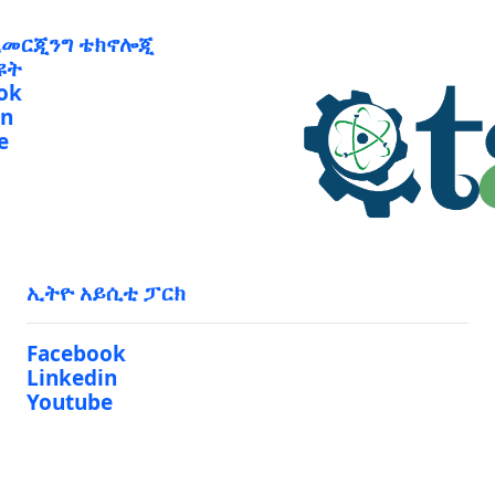
ኢመርጂንግ ቴክኖሎጂ
ዩት
ok
in
e
ኢትዮ አይሲቲ ፓርክ
Facebook
Linkedin
Youtube