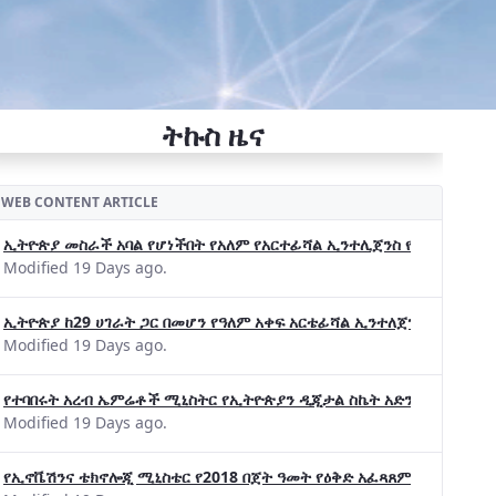
ትኩስ ዜና
WEB CONTENT ARTICLE
ኢትዮጵያ መስራች አባል የሆነችበት የአለም የአርተፊሻል ኢንተሊጀንስ የትብብር ድርጅት (Wo
Modified 19 Days ago.
ኢትዮጵያ ከ29 ሀገራት ጋር በመሆን የዓለም አቀፍ አርቴፊሻል ኢንተለጀንስ ትብብር 
Modified 19 Days ago.
የተባበሩት አረብ ኤምሬቶች ሚኒስትር የኢትዮጵያን ዲጂታል ስኬት አድንቀዋል —የኢት
Modified 19 Days ago.
የኢኖቬሽንና ቴክኖሎጂ ሚኒስቴር የ2018 በጀት ዓመት የዕቅድ አፈጻጸምና የቀጣይ አቅ