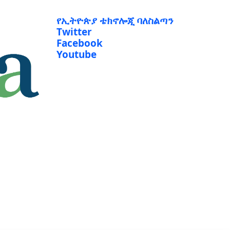
የኢትዮጵያ ቴክኖሎጂ ባለስልጣን
Twitter
Facebook
Youtube