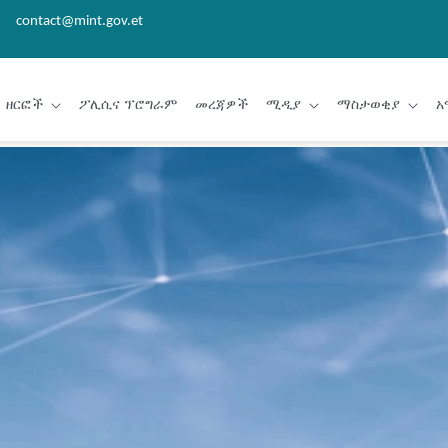
contact@mint.gov.et
ዘርፎች
ፖሊሲና ፕሮግራም
መረጃዎች
ሚዲያ
ማስታወቂያ
አ