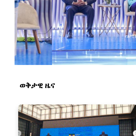
የልማት አጋሮች በአባልነት የየ
የኢንፎርሜሽን ቴክኖሎ
ወቅታዊ ዜና