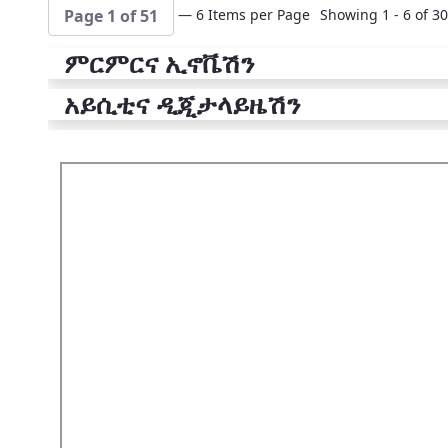
— 6 Items per Page
Showing 1 - 6 of 30
Page 1 of 51
ምርምርና ኢኖቬሽን
አይሲቲና ዲጂታላይዜሽን