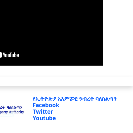
የኢትዮጵያ አእምሯዊ ንብረት ባለስልጣን
Facebook
Twitter
Youtube