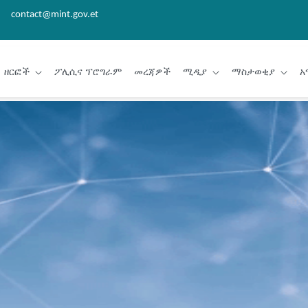
contact@mint.gov.et
ዘርፎች
ፖሊሲና ፕሮግራም
መረጃዎች
ሚዲያ
ማስታወቂያ
አ