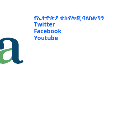
የኢትዮጵያ ቴክኖሎጂ ባለስልጣን
Twitter
Facebook
Youtube