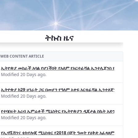
ትኩስ ዜና
WEB CONTENT ARTICLE
ኢትዮጵያ መስራች አባል የሆነችበት የአለም የአርተፊሻል ኢንተሊጀንስ የትብብር ድርጅት (Wo
Modified 20 Days ago.
ኢትዮጵያ ከ29 ሀገራት ጋር በመሆን የዓለም አቀፍ አርቴፊሻል ኢንተለጀንስ ትብብር 
Modified 20 Days ago.
የተባበሩት አረብ ኤምሬቶች ሚኒስትር የኢትዮጵያን ዲጂታል ስኬት አድንቀዋል —የኢት
Modified 20 Days ago.
የኢኖቬሽንና ቴክኖሎጂ ሚኒስቴር የ2018 በጀት ዓመት የዕቅድ አፈጻጸምና የቀጣይ አቅ