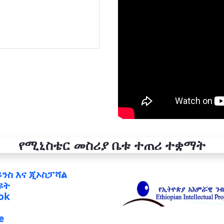
የሚኒስቴር መስሪያ ቤቱ ተጠሪ ተቋማት
ይንስ እና ጂኦስፓሻል
ዩት
ok
e