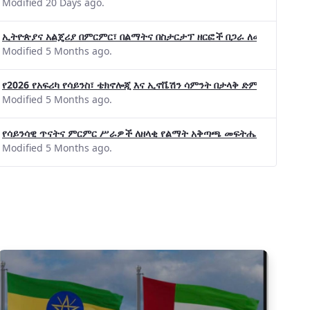
Modified 20 Days ago.
ኢትዮጵያና አልጄሪያ በምርምር፣ በልማትና በስታርታፕ ዘርፎች በጋራ ለመስራት መከሩ፡፡
Modified 5 Months ago.
የ2026 የአፍሪካ የሳይንስ፣ ቴክኖሎጂ እና ኢኖቬሽን ሳምንት በታላቅ ድምቀት ተጠናቀቀ
Modified 5 Months ago.
የሳይንሳዊ ጥናትና ምርምር ሥራዎች ለዘላቂ የልማት አቅጣጫ መፍትሔ ጠቋሚ መሆና
Modified 5 Months ago.