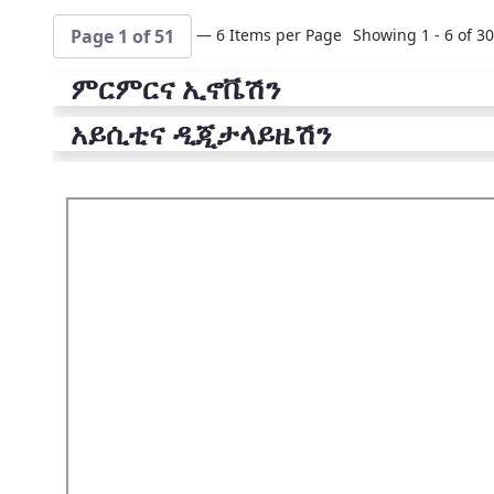
— 6 Items per Page
Showing 1 - 6 of 30
Page 1 of 51
ምርምርና ኢኖቬሽን
አይሲቲና ዲጂታላይዜሽን