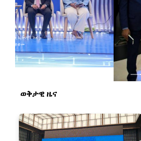
ወቅታዊ ዜና