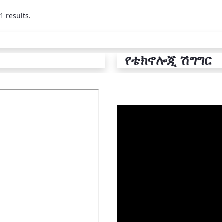
1 results.
የቴክኖሎጂ ሽግግር