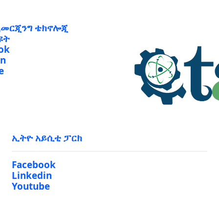
ኢመርጂንግ ቴክኖሎጂ
ዩት
ok
in
e
ኢትዮ አይሲቲ ፓርክ
Facebook
Linkedin
Youtube