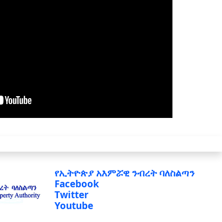
የኢትዮጵያ አእምሯዊ ንብረት ባለስልጣን
Facebook
Twitter
Youtube