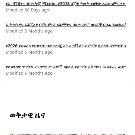
የኢኖቬሽንና ቴክኖሎጂ ሚኒስቴር የ2018 በጀት ዓመት የዕቅድ አፈጻጸምና የቀጣይ 
Modified 20 Days ago.
ኢትዮጵያና አልጄሪያ በምርምር፣ በልማትና በስታርታፕ ዘርፎች በጋራ ለመስራት መከሩ
Modified 5 Months ago.
የ2026 የአፍሪካ የሳይንስ፣ ቴክኖሎጂ እና ኢኖቬሽን ሳምንት በታላቅ ድምቀት ተጠና
Modified 5 Months ago.
የሳይንሳዊ ጥናትና ምርምር ሥራዎች ለዘላቂ የልማት አቅጣጫ መፍትሔ ጠቋሚ መ
Modified 5 Months ago.
ወቅታዊ ዜና