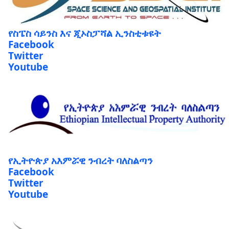
የስፔስ ሳይንስ እና ጂኦስፓሻል ኢንስቲቱዩት
Facebook
Twitter
Youtube
የኢትዮጵያ አእምሯዊ ንብረት ባለስልጣን
Facebook
Twitter
Youtube