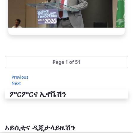
Page 1 of 51
Previous
Next
ምርምርና ኢኖቬሽን
አይሲቲና ዲጂታላይዜሽን