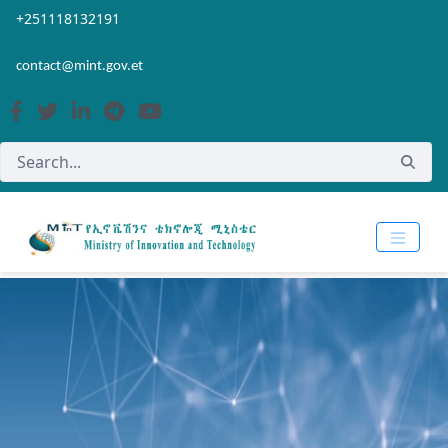
Skip to Main Content
Open Accessibility Menu
+251118132191
contact@mint.gov.et