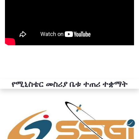
የሚኒስቴር መስሪያ ቤቱ ተጠሪ ተቋማት