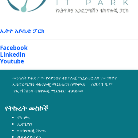
ኢትዮ አይሲቲ ፓርክ
Facebook
Linkedin
Youtube
መንግስት የቀድሞው የሳይንስና ቴክኖሎጂ ሚኒስቴር እና የመገናኛና
ኢንፎርሜሽን ቴክኖሎጂ ሚኒስቴርን በማዋሃድ በ2011 ዓ.ም
የኢኖቬሽንና ቴክኖሎጂ ሚኒስቴር ተቋቋመ፡፡
የትኩረት መስኮች
ምርምር
ኢኖቬሽን
የቴክኖሎጂ ሽግግር
ዲጂታላይዜሽን