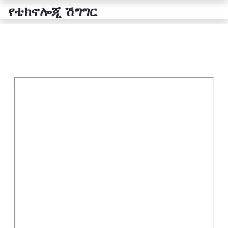
የቴክኖሎጂ ሽግግር