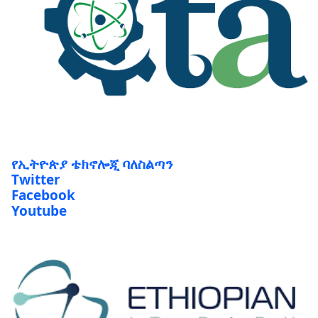
የኢትዮጵያ ቴክኖሎጂ ባለስልጣን
Twitter
Facebook
Youtube