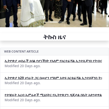
ትኩስ ዜና
WEB CONTENT ARTICLE
ኢትዮጵያ መስራች አባል የሆነችበት የአለም የአርተፊሻል ኢንተሊጀንስ የትብብር ድርጅት (
Modified 20 Days ago.
ኢትዮጵያ ከ29 ሀገራት ጋር በመሆን የዓለም አቀፍ አርቴፊሻል ኢንተለጀንስ ትብብ
Modified 20 Days ago.
የተባበሩት አረብ ኤምሬቶች ሚኒስትር የኢትዮጵያን ዲጂታል ስኬት አድንቀዋል —የ
Modified 20 Days ago.