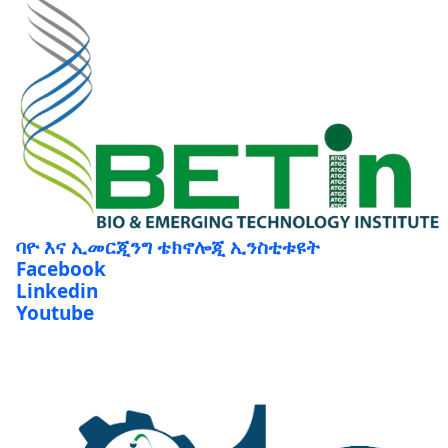
ባዮ እና ኢመርጂንግ ቴክኖሎጂ ኢንስቲቱዩት
Facebook
Linkedin
Youtube