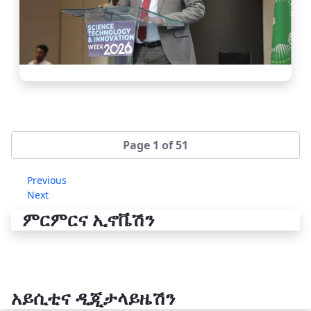
Page 1 of 51
Previous
Next
ምርምርና ኢኖቬሽን
አይሲቲና ዲጂታላይዜሽን