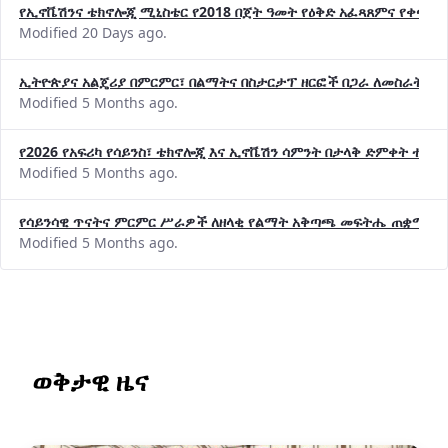
የኢኖቬሽንና ቴክኖሎጂ ሚኒስቴር የ2018 በጀት ዓመት የዕቅድ አፈጻጸምና የቀጣይ 
Modified 20 Days ago.
ኢትዮጵያና አልጄሪያ በምርምር፣ በልማትና በስታርታፕ ዘርፎች በጋራ ለመስራት መከሩ
Modified 5 Months ago.
የ2026 የአፍሪካ የሳይንስ፣ ቴክኖሎጂ እና ኢኖቬሽን ሳምንት በታላቅ ድምቀት ተጠና
Modified 5 Months ago.
የሳይንሳዊ ጥናትና ምርምር ሥራዎች ለዘላቂ የልማት አቅጣጫ መፍትሔ ጠቋሚ መ
Modified 5 Months ago.
ወቅታዊ ዜና