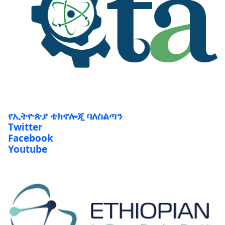
የኢትዮጵያ ቴክኖሎጂ ባለስልጣን
Twitter
Facebook
Youtube