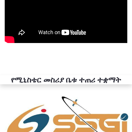
የሚኒስቴር መስሪያ ቤቱ ተጠሪ ተቋማት