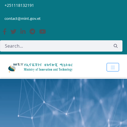
Skip to Main Content
Open Accessibility Menu
+251118132191
contact@mint.gov.et