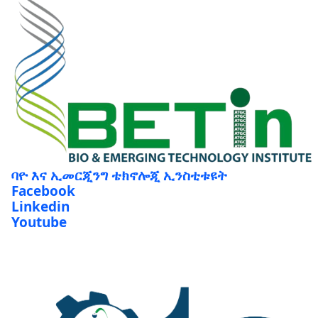
ባዮ እና ኢመርጂንግ ቴክኖሎጂ ኢንስቲቱዩት
Facebook
Linkedin
Youtube