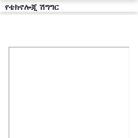
የቴክኖሎጂ ሽግግር