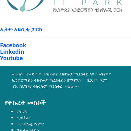
ኢትዮ አይሲቲ ፓርክ
Facebook
Linkedin
Youtube
መንግስት የቀድሞው የሳይንስና ቴክኖሎጂ ሚኒስቴር እና የመገናኛና
ኢንፎርሜሽን ቴክኖሎጂ ሚኒስቴርን በማዋሃድ በ2011 ዓ.ም
የኢኖቬሽንና ቴክኖሎጂ ሚኒስቴር ተቋቋመ፡፡
የትኩረት መስኮች
ምርምር
ኢኖቬሽን
የቴክኖሎጂ ሽግግር
ዲጂታላይዜሽን