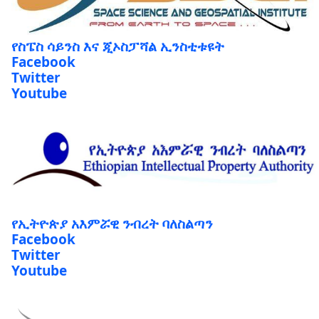
የስፔስ ሳይንስ እና ጂኦስፓሻል ኢንስቲቱዩት
Facebook
Twitter
Youtube
የኢትዮጵያ አእምሯዊ ንብረት ባለስልጣን
Facebook
Twitter
Youtube