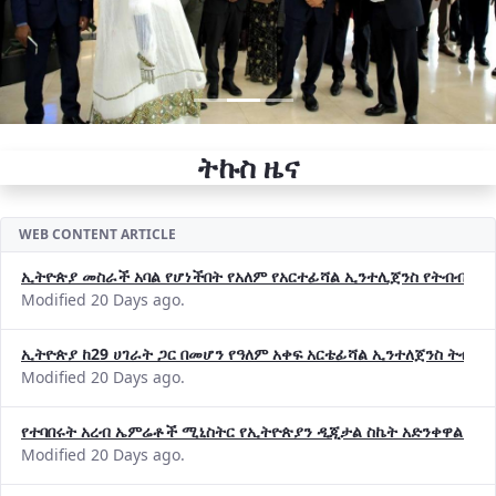
ትኩስ ዜና
WEB CONTENT ARTICLE
ኢትዮጵያ መስራች አባል የሆነችበት የአለም የአርተፊሻል ኢንተሊጀንስ የትብብር ድርጅት (
Modified 20 Days ago.
ኢትዮጵያ ከ29 ሀገራት ጋር በመሆን የዓለም አቀፍ አርቴፊሻል ኢንተለጀንስ ትብብ
Modified 20 Days ago.
የተባበሩት አረብ ኤምሬቶች ሚኒስትር የኢትዮጵያን ዲጂታል ስኬት አድንቀዋል —የ
Modified 20 Days ago.