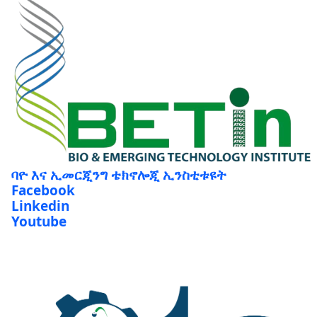
ባዮ እና ኢመርጂንግ ቴክኖሎጂ ኢንስቲቱዩት
Facebook
Linkedin
Youtube