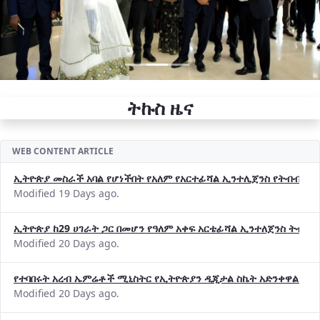
ትኩስ ዜና
WEB CONTENT ARTICLE
ኢትዮጵያ መስራች አባል የሆነችበት የአለም የአርተፊሻል ኢንተሊጀንስ የትብብር ድርጅት (
Modified 19 Days ago.
ኢትዮጵያ ከ29 ሀገራት ጋር በመሆን የዓለም አቀፍ አርቴፊሻል ኢንተለጀንስ ትብብ
Modified 20 Days ago.
የተባበሩት አረብ ኤምሬቶች ሚኒስትር የኢትዮጵያን ዲጂታል ስኬት አድንቀዋል —የ
Modified 20 Days ago.