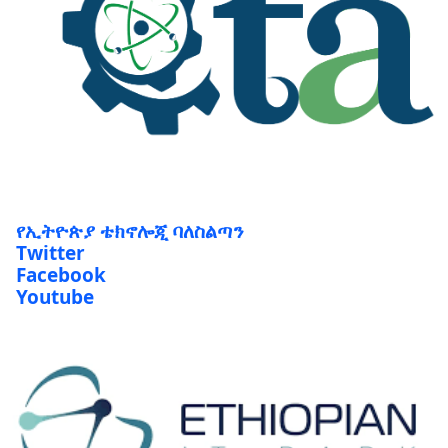
የኢትዮጵያ ቴክኖሎጂ ባለስልጣን
Twitter
Facebook
Youtube