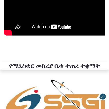
የሚኒስቴር መስሪያ ቤቱ ተጠሪ ተቋማት