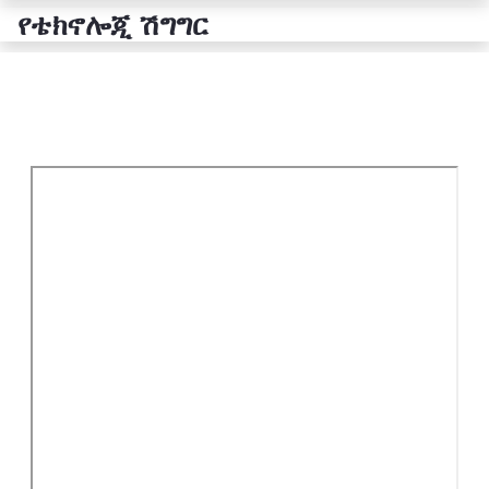
የቴክኖሎጂ ሽግግር