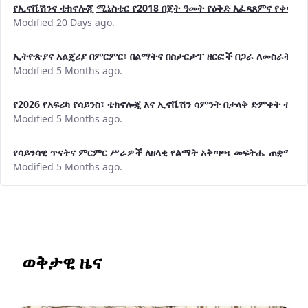
የኢኖቬሽንና ቴክኖሎጂ ሚኒስቴር የ2018 በጀት ዓመት የዕቅድ አፈጻጸምና የቀጣይ 
Modified 20 Days ago.
ኢትዮጵያና አልጄሪያ በምርምር፣ በልማትና በስታርታፕ ዘርፎች በጋራ ለመስራት መከሩ
Modified 5 Months ago.
የ2026 የአፍሪካ የሳይንስ፣ ቴክኖሎጂ እና ኢኖቬሽን ሳምንት በታላቅ ድምቀት ተጠና
Modified 5 Months ago.
የሳይንሳዊ ጥናትና ምርምር ሥራዎች ለዘላቂ የልማት አቅጣጫ መፍትሔ ጠቋሚ መ
Modified 5 Months ago.
ወቅታዊ ዜና