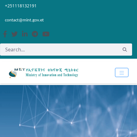
Skip to Main Content
Open Accessibility Menu
+251118132191
contact@mint.gov.et