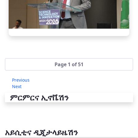
Page 1 of 51
Previous
Next
ምርምርና ኢኖቬሽን
አይሲቲና ዲጂታላይዜሽን