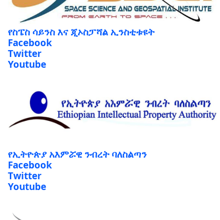
የስፔስ ሳይንስ እና ጂኦስፓሻል ኢንስቲቱዩት
Facebook
Twitter
Youtube
የኢትዮጵያ አእምሯዊ ንብረት ባለስልጣን
Facebook
Twitter
Youtube