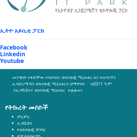
ኢትዮ አይሲቲ ፓርክ
Facebook
Linkedin
Youtube
መንግስት የቀድሞው የሳይንስና ቴክኖሎጂ ሚኒስቴር እና የመገናኛና
ኢንፎርሜሽን ቴክኖሎጂ ሚኒስቴርን በማዋሃድ በ2011 ዓ.ም
የኢኖቬሽንና ቴክኖሎጂ ሚኒስቴር ተቋቋመ፡፡
የትኩረት መስኮች
ምርምር
ኢኖቬሽን
የቴክኖሎጂ ሽግግር
ዲጂታላይዜሽን