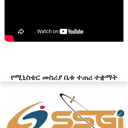
የሚኒስቴር መስሪያ ቤቱ ተጠሪ ተቋማት