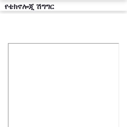
የቴክኖሎጂ ሽግግር