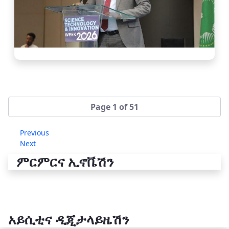
Page 1 of 51
Previous
Next
ምርምርና ኢኖቬሽን
አይሲቲና ዲጂታላይዜሽን