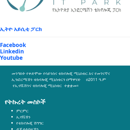
ኢትዮ አይሲቲ ፓርክ
Facebook
Linkedin
Youtube
መንግስት የቀድሞው የሳይንስና ቴክኖሎጂ ሚኒስቴር እና የመገናኛና
ኢንፎርሜሽን ቴክኖሎጂ ሚኒስቴርን በማዋሃድ በ2011 ዓ.ም
የኢኖቬሽንና ቴክኖሎጂ ሚኒስቴር ተቋቋመ፡፡
የትኩረት መስኮች
ምርምር
ኢኖቬሽን
የቴክኖሎጂ ሽግግር
ዲጂታላይዜሽን