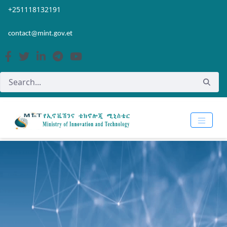
Skip to Main Content
Open Accessibility Menu
+251118132191
contact@mint.gov.et