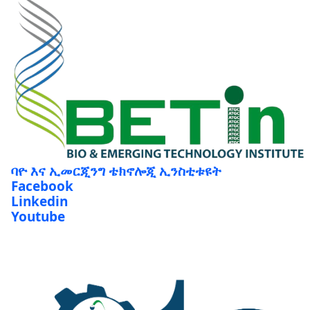
ባዮ እና ኢመርጂንግ ቴክኖሎጂ ኢንስቲቱዩት
Facebook
Linkedin
Youtube