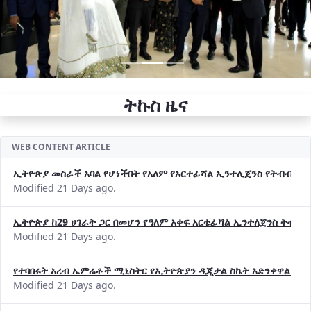
ትኩስ ዜና
WEB CONTENT ARTICLE
ኢትዮጵያ መስራች አባል የሆነችበት የአለም የአርተፊሻል ኢንተሊጀንስ የትብብር ድርጅት (
Modified 21 Days ago.
ኢትዮጵያ ከ29 ሀገራት ጋር በመሆን የዓለም አቀፍ አርቴፊሻል ኢንተለጀንስ ትብብ
Modified 21 Days ago.
የተባበሩት አረብ ኤምሬቶች ሚኒስትር የኢትዮጵያን ዲጂታል ስኬት አድንቀዋል —የ
Modified 21 Days ago.