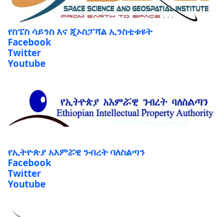
የስፔስ ሳይንስ እና ጂኦስፓሻል ኢንስቲቱዩት
Facebook
Twitter
Youtube
የኢትዮጵያ አእምሯዊ ንብረት ባለስልጣን
Facebook
Twitter
Youtube