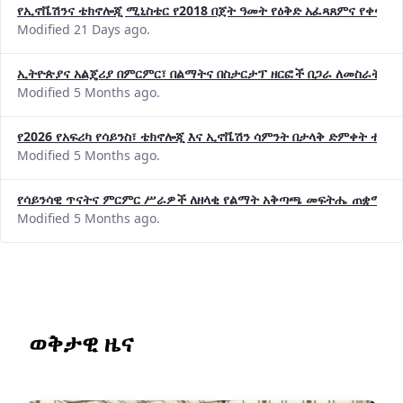
የኢኖቬሽንና ቴክኖሎጂ ሚኒስቴር የ2018 በጀት ዓመት የዕቅድ አፈጻጸምና የቀጣይ 
Modified 21 Days ago.
ኢትዮጵያና አልጄሪያ በምርምር፣ በልማትና በስታርታፕ ዘርፎች በጋራ ለመስራት መከሩ
Modified 5 Months ago.
የ2026 የአፍሪካ የሳይንስ፣ ቴክኖሎጂ እና ኢኖቬሽን ሳምንት በታላቅ ድምቀት ተጠና
Modified 5 Months ago.
የሳይንሳዊ ጥናትና ምርምር ሥራዎች ለዘላቂ የልማት አቅጣጫ መፍትሔ ጠቋሚ መ
Modified 5 Months ago.
ወቅታዊ ዜና