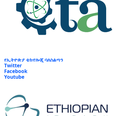
የኢትዮጵያ ቴክኖሎጂ ባለስልጣን
Twitter
Facebook
Youtube