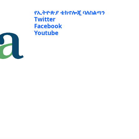
የኢትዮጵያ ቴክኖሎጂ ባለስልጣን
Twitter
Facebook
Youtube