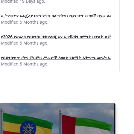
Modified 19 Days ago.
ኢትዮጵያና አልጄሪያ በምርምር፣ በልማትና በስታርታፕ ዘርፎች በጋራ ለመስራት መከሩ፡፡
Modified 5 Months ago.
የ2026 የአፍሪካ የሳይንስ፣ ቴክኖሎጂ እና ኢኖቬሽን ሳምንት በታላቅ ድምቀት ተጠናቀቀ
Modified 5 Months ago.
የሳይንሳዊ ጥናትና ምርምር ሥራዎች ለዘላቂ የልማት አቅጣጫ መፍትሔ ጠቋሚ መሆና
Modified 5 Months ago.