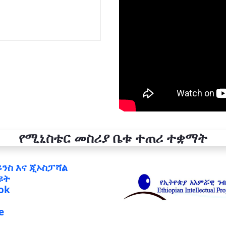
የሚኒስቴር መስሪያ ቤቱ ተጠሪ ተቋማት
ይንስ እና ጂኦስፓሻል
ዩት
ok
e