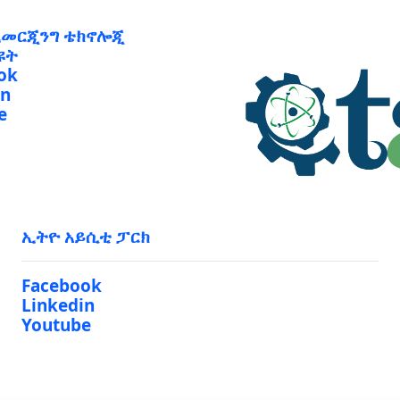
ኢመርጂንግ ቴክኖሎጂ
ዩት
ok
in
e
ኢትዮ አይሲቲ ፓርክ
Facebook
Linkedin
Youtube