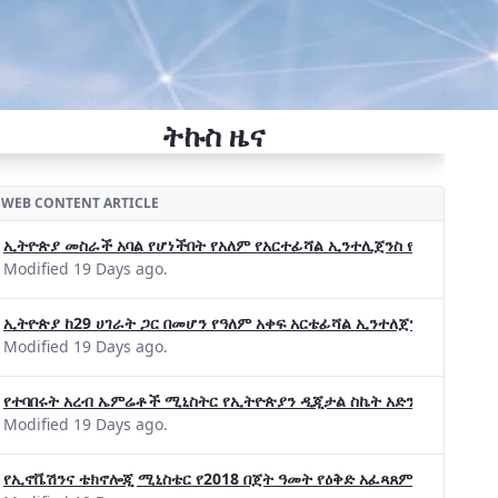
ትኩስ ዜና
WEB CONTENT ARTICLE
ኢትዮጵያ መስራች አባል የሆነችበት የአለም የአርተፊሻል ኢንተሊጀንስ የትብብር ድርጅት (Wo
Modified 19 Days ago.
ኢትዮጵያ ከ29 ሀገራት ጋር በመሆን የዓለም አቀፍ አርቴፊሻል ኢንተለጀንስ ትብብር 
Modified 19 Days ago.
የተባበሩት አረብ ኤምሬቶች ሚኒስትር የኢትዮጵያን ዲጂታል ስኬት አድንቀዋል —የኢት
Modified 19 Days ago.
የኢኖቬሽንና ቴክኖሎጂ ሚኒስቴር የ2018 በጀት ዓመት የዕቅድ አፈጻጸምና የቀጣይ አቅ