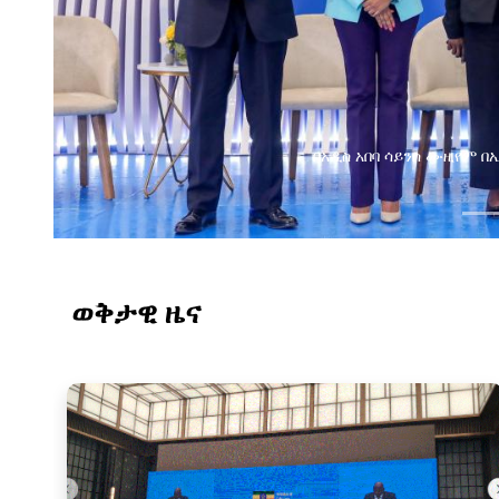
በአዲስ አበባ ሳይንስ ሙዚየም 
ወቅታዊ ዜና