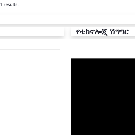
1 results.
የቴክኖሎጂ ሽግግር