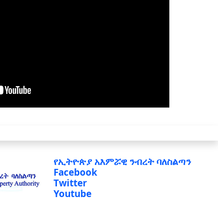
የኢትዮጵያ አእምሯዊ ንብረት ባለስልጣን
Facebook
Twitter
Youtube