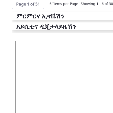
— 6 Items per Page
Showing 1 - 6 of 30
Page 1 of 51
ምርምርና ኢኖቬሽን
አይሲቲና ዲጂታላይዜሽን