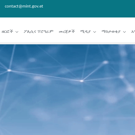
contact@mint.gov.et
ዘርፎች
ፖሊሲና ፕሮግራም
መረጃዎች
ሚዲያ
ማስታወቂያ
አ