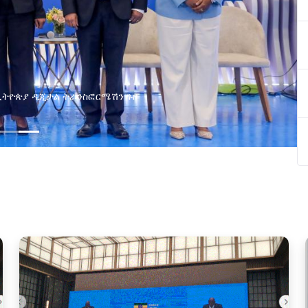
በኢትዮጵያ ዲጂታል ትራንስፎርሜሽን ጉዞ