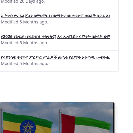
Modified 20 Days ago.
ኢትዮጵያና አልጄሪያ በምርምር፣ በልማትና በስታርታፕ ዘርፎች በጋራ ለመስራት መከሩ፡፡
Modified 5 Months ago.
የ2026 የአፍሪካ የሳይንስ፣ ቴክኖሎጂ እና ኢኖቬሽን ሳምንት በታላቅ ድምቀት ተጠናቀቀ
Modified 5 Months ago.
የሳይንሳዊ ጥናትና ምርምር ሥራዎች ለዘላቂ የልማት አቅጣጫ መፍትሔ ጠቋሚ መሆና
Modified 5 Months ago.