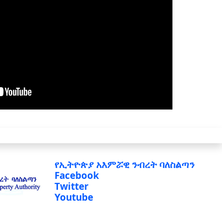
የኢትዮጵያ አእምሯዊ ንብረት ባለስልጣን
Facebook
Twitter
Youtube