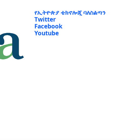
የኢትዮጵያ ቴክኖሎጂ ባለስልጣን
Twitter
Facebook
Youtube