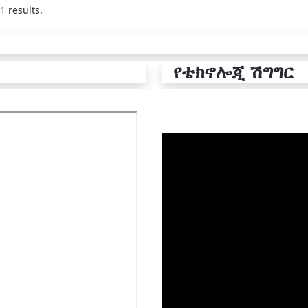
1 results.
የቴክኖሎጂ ሽግግር