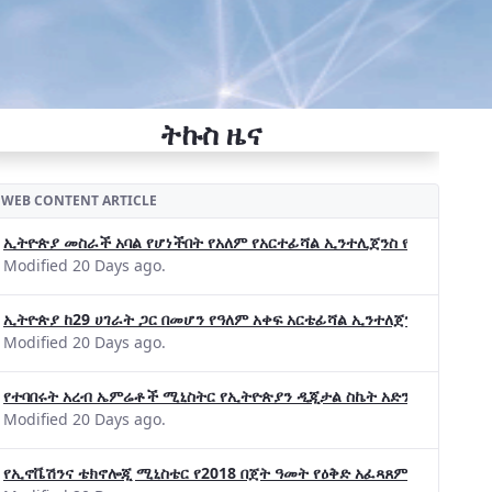
ትኩስ ዜና
WEB CONTENT ARTICLE
ኢትዮጵያ መስራች አባል የሆነችበት የአለም የአርተፊሻል ኢንተሊጀንስ የትብብር ድርጅት (Wo
Modified 20 Days ago.
ኢትዮጵያ ከ29 ሀገራት ጋር በመሆን የዓለም አቀፍ አርቴፊሻል ኢንተለጀንስ ትብብር 
Modified 20 Days ago.
የተባበሩት አረብ ኤምሬቶች ሚኒስትር የኢትዮጵያን ዲጂታል ስኬት አድንቀዋል —የኢት
Modified 20 Days ago.
የኢኖቬሽንና ቴክኖሎጂ ሚኒስቴር የ2018 በጀት ዓመት የዕቅድ አፈጻጸምና የቀጣይ አቅ