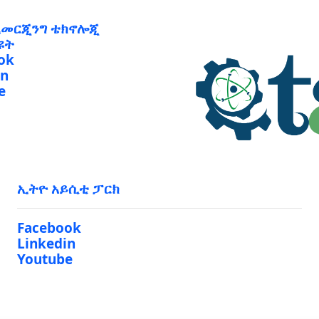
ኢመርጂንግ ቴክኖሎጂ
ዩት
ok
in
e
ኢትዮ አይሲቲ ፓርክ
Facebook
Linkedin
Youtube