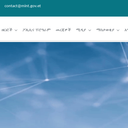
contact@mint.gov.et
ዘርፎች
ፖሊሲና ፕሮግራም
መረጃዎች
ሚዲያ
ማስታወቂያ
አ