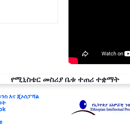
የሚኒስቴር መስሪያ ቤቱ ተጠሪ ተቋማት
ይንስ እና ጂኦስፓሻል
ዩት
ok
e