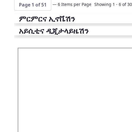
— 6 Items per Page
Showing 1 - 6 of 30
Page 1 of 51
ምርምርና ኢኖቬሽን
አይሲቲና ዲጂታላይዜሽን