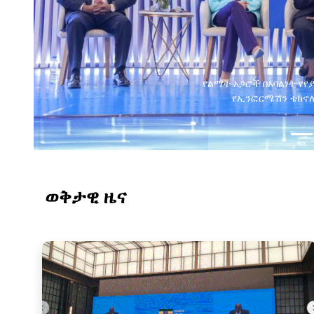
ወቅታዊ ዜና