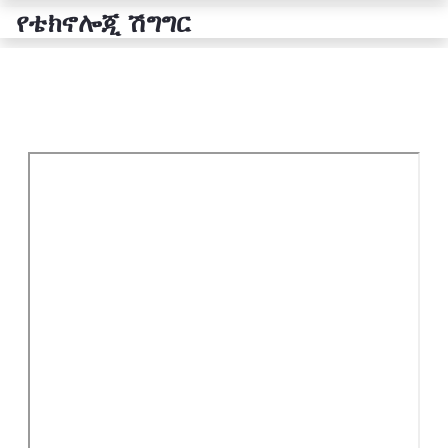
የቴክኖሎጂ ሽግግር