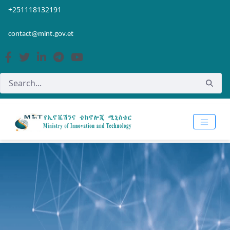
Skip to Main Content
Open Accessibility Menu
+251118132191
contact@mint.gov.et