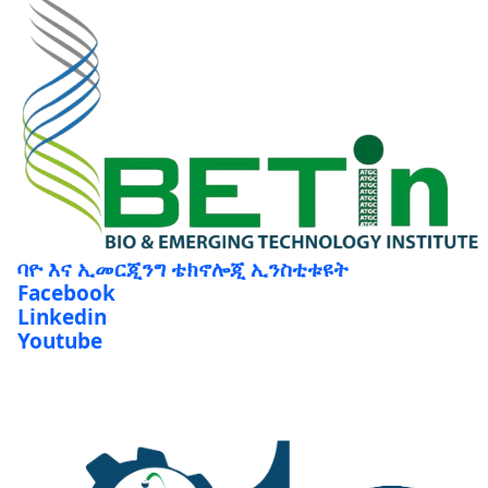
ባዮ እና ኢመርጂንግ ቴክኖሎጂ ኢንስቲቱዩት
Facebook
Linkedin
Youtube