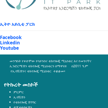
ኢትዮ አይሲቲ ፓርክ
Facebook
Linkedin
Youtube
መንግስት የቀድሞው የሳይንስና ቴክኖሎጂ ሚኒስቴር እና የመገናኛና
ኢንፎርሜሽን ቴክኖሎጂ ሚኒስቴርን በማዋሃድ በ2011 ዓ.ም
የኢኖቬሽንና ቴክኖሎጂ ሚኒስቴር ተቋቋመ፡፡
የትኩረት መስኮች
ምርምር
ኢኖቬሽን
የቴክኖሎጂ ሽግግር
ዲጂታላይዜሽን