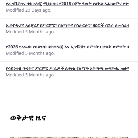
የኢኖቬሽንና ቴክኖሎጂ ሚኒስቴር የ2018 በጀት ዓመት የዕቅድ አፈጻጸምና የቀጣይ 
Modified 20 Days ago.
ኢትዮጵያና አልጄሪያ በምርምር፣ በልማትና በስታርታፕ ዘርፎች በጋራ ለመስራት መከሩ
Modified 5 Months ago.
የ2026 የአፍሪካ የሳይንስ፣ ቴክኖሎጂ እና ኢኖቬሽን ሳምንት በታላቅ ድምቀት ተጠና
Modified 5 Months ago.
የሳይንሳዊ ጥናትና ምርምር ሥራዎች ለዘላቂ የልማት አቅጣጫ መፍትሔ ጠቋሚ መ
Modified 5 Months ago.
ወቅታዊ ዜና