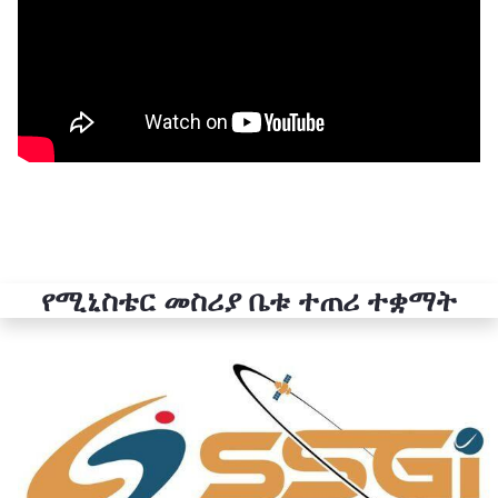
የሚኒስቴር መስሪያ ቤቱ ተጠሪ ተቋማት