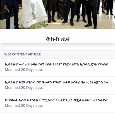
ትኩስ ዜና
WEB CONTENT ARTICLE
ኢትዮጵያ መስራች አባል የሆነችበት የአለም የአርተፊሻል ኢንተሊጀንስ የትብብር ድርጅት (
Modified 20 Days ago.
ኢትዮጵያ ከ29 ሀገራት ጋር በመሆን የዓለም አቀፍ አርቴፊሻል ኢንተለጀንስ ትብብ
Modified 20 Days ago.
የተባበሩት አረብ ኤምሬቶች ሚኒስትር የኢትዮጵያን ዲጂታል ስኬት አድንቀዋል —የ
Modified 20 Days ago.