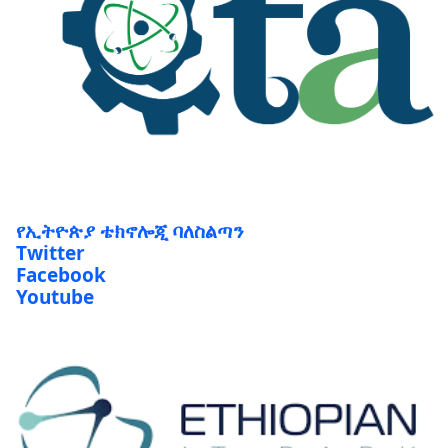
የኢትዮጵያ ቴክኖሎጂ ባለስልጣን
Twitter
Facebook
Youtube