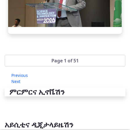
Page 1 of 51
Previous
Next
ምርምርና ኢኖቬሽን
አይሲቲና ዲጂታላይዜሽን