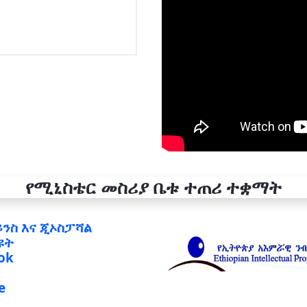
የሚኒስቴር መስሪያ ቤቱ ተጠሪ ተቋማት
ይንስ እና ጂኦስፓሻል
ዩት
ok
e