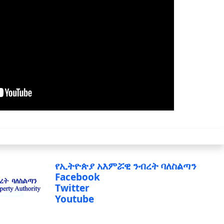
የኢትዮጵያ አእምሯዊ ንብረት ባለስልጣን
Facebook
Twitter
Youtube