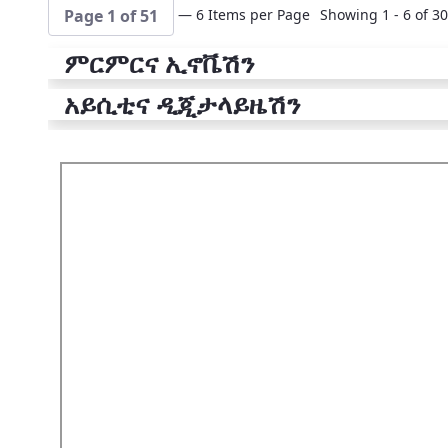
— 6 Items per Page
Showing 1 - 6 of 30
Page 1 of 51
ምርምርና ኢኖቬሽን
አይሲቲና ዲጂታላይዜሽን