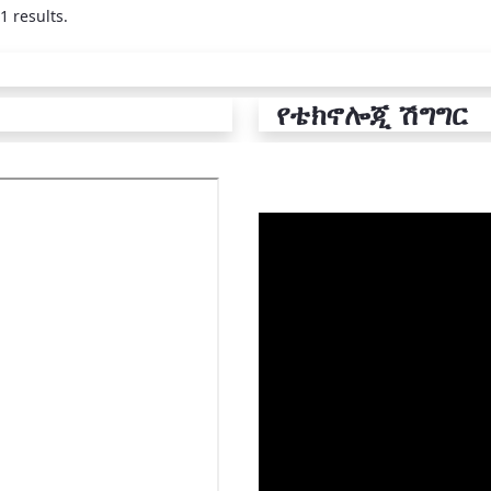
1 results.
የቴክኖሎጂ ሽግግር