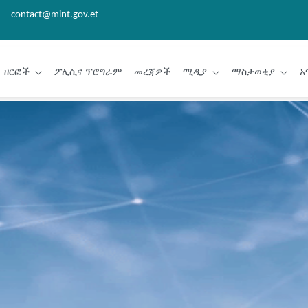
contact@mint.gov.et
ዘርፎች
ፖሊሲና ፕሮግራም
መረጃዎች
ሚዲያ
ማስታወቂያ
አ