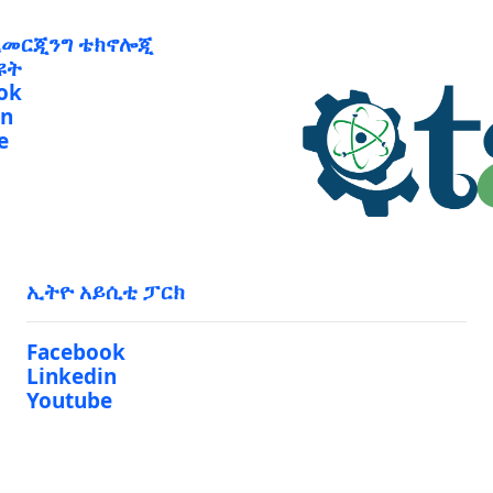
ኢመርጂንግ ቴክኖሎጂ
ዩት
ok
in
e
ኢትዮ አይሲቲ ፓርክ
Facebook
Linkedin
Youtube