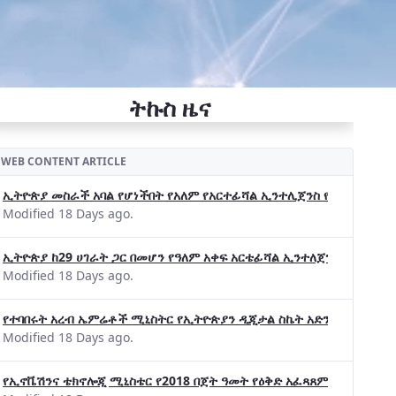
ትኩስ ዜና
WEB CONTENT ARTICLE
ኢትዮጵያ መስራች አባል የሆነችበት የአለም የአርተፊሻል ኢንተሊጀንስ የትብብር ድርጅት (Wo
Modified 18 Days ago.
ኢትዮጵያ ከ29 ሀገራት ጋር በመሆን የዓለም አቀፍ አርቴፊሻል ኢንተለጀንስ ትብብር 
Modified 18 Days ago.
የተባበሩት አረብ ኤምሬቶች ሚኒስትር የኢትዮጵያን ዲጂታል ስኬት አድንቀዋል —የኢት
Modified 18 Days ago.
የኢኖቬሽንና ቴክኖሎጂ ሚኒስቴር የ2018 በጀት ዓመት የዕቅድ አፈጻጸምና የቀጣይ አቅ