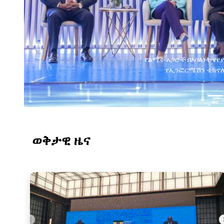
ወቅታዊ ዜና