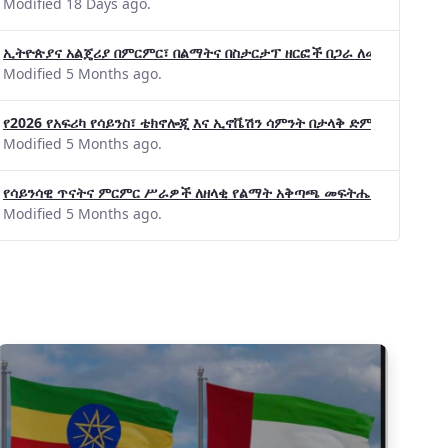
Modified 18 Days ago.
ኢትዮጵያና አልጄሪያ በምርምር፣ በልማትና በስታርታፕ ዘርፎች በጋራ ለመስራት መከሩ፡፡
Modified 5 Months ago.
የ2026 የአፍሪካ የሳይንስ፣ ቴክኖሎጂ እና ኢኖቬሽን ሳምንት በታላቅ ድምቀት ተጠናቀቀ
Modified 5 Months ago.
የሳይንሳዊ ጥናትና ምርምር ሥራዎች ለዘላቂ የልማት አቅጣጫ መፍትሔ ጠቋሚ መሆና
Modified 5 Months ago.