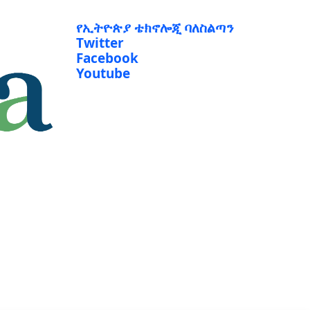
የኢትዮጵያ ቴክኖሎጂ ባለስልጣን
Twitter
Facebook
Youtube