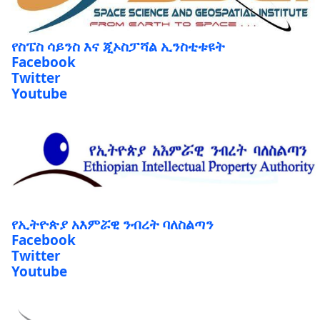
የስፔስ ሳይንስ እና ጂኦስፓሻል ኢንስቲቱዩት
Facebook
Twitter
Youtube
የኢትዮጵያ አእምሯዊ ንብረት ባለስልጣን
Facebook
Twitter
Youtube