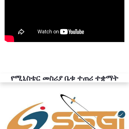
የሚኒስቴር መስሪያ ቤቱ ተጠሪ ተቋማት