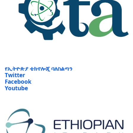
የኢትዮጵያ ቴክኖሎጂ ባለስልጣን
Twitter
Facebook
Youtube