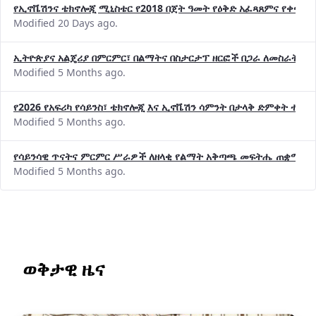
የኢኖቬሽንና ቴክኖሎጂ ሚኒስቴር የ2018 በጀት ዓመት የዕቅድ አፈጻጸምና የቀጣይ 
Modified 20 Days ago.
ኢትዮጵያና አልጄሪያ በምርምር፣ በልማትና በስታርታፕ ዘርፎች በጋራ ለመስራት መከሩ
Modified 5 Months ago.
የ2026 የአፍሪካ የሳይንስ፣ ቴክኖሎጂ እና ኢኖቬሽን ሳምንት በታላቅ ድምቀት ተጠና
Modified 5 Months ago.
የሳይንሳዊ ጥናትና ምርምር ሥራዎች ለዘላቂ የልማት አቅጣጫ መፍትሔ ጠቋሚ መ
Modified 5 Months ago.
ወቅታዊ ዜና