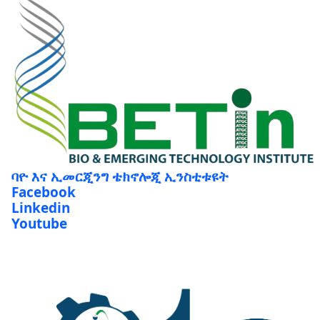
ባዮ እና ኢመርጂንግ ቴክኖሎጂ ኢንስቲቱዩት
Facebook
Linkedin
Youtube