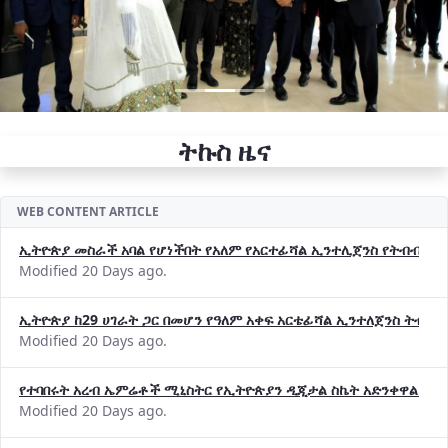
ትኩስ ዜና
WEB CONTENT ARTICLE
ኢትዮጵያ መስራች አባል የሆነችበት የአለም የአርተፊሻል ኢንተሊጀንስ የትብብር ድርጅት (
Modified 20 Days ago.
ኢትዮጵያ ከ29 ሀገራት ጋር በመሆን የዓለም አቀፍ አርቴፊሻል ኢንተለጀንስ ትብብ
Modified 20 Days ago.
የተባበሩት አረብ ኤምሬቶች ሚኒስትር የኢትዮጵያን ዲጂታል ስኬት አድንቀዋል —የ
Modified 20 Days ago.