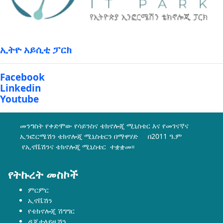
ኢትዮ አይሲቲ ፓርክ
Facebook
Linkedin
Youtube
መንግስት የቀድሞው የሳይንስና ቴክኖሎጂ ሚኒስቴር እና የመገናኛና
ኢንፎርሜሽን ቴክኖሎጂ ሚኒስቴርን በማዋሃድ በ2011 ዓ.ም
የኢኖቬሽንና ቴክኖሎጂ ሚኒስቴር ተቋቋመ፡፡
የትኩረት መስኮች
ምርምር
ኢኖቬሽን
የቴክኖሎጂ ሽግግር
ዲጂታላይዜሽን