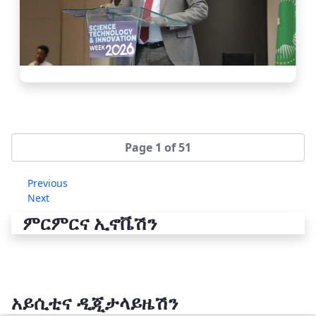
Page 1 of 51
Previous
Next
ምርምርና ኢኖቬሽን
አይሲቲና ዲጂታላይዜሽን