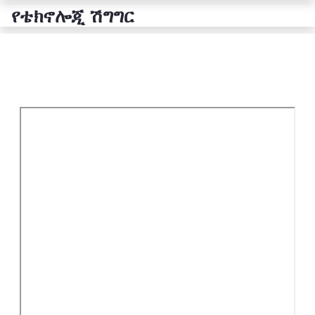
የቴክኖሎጂ ሽግግር