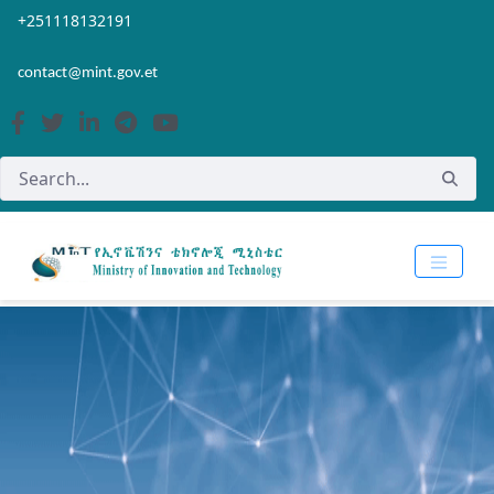
Skip to Main Content
Open Accessibility Menu
+251118132191
contact@mint.gov.et