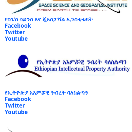
የስፔስ ሳይንስ እና ጂኦስፓሻል ኢንስቲቱዩት
Facebook
Twitter
Youtube
የኢትዮጵያ አእምሯዊ ንብረት ባለስልጣን
Facebook
Twitter
Youtube