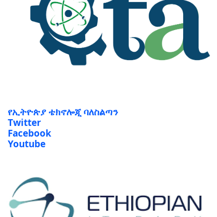
የኢትዮጵያ ቴክኖሎጂ ባለስልጣን
Twitter
Facebook
Youtube