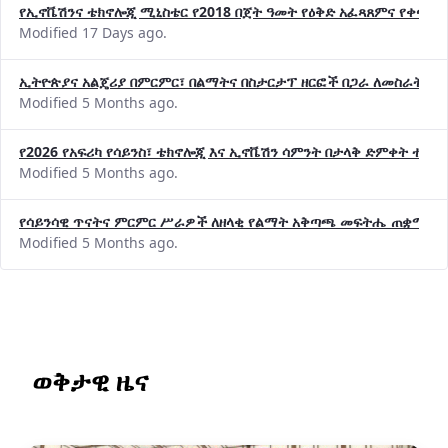
Modified 17 Days ago.
ኢትዮጵያና አልጄሪያ በምርምር፣ በልማትና በስታርታፕ ዘርፎች በጋራ ለመስራት መከሩ
Modified 5 Months ago.
የ2026 የአፍሪካ የሳይንስ፣ ቴክኖሎጂ እና ኢኖቬሽን ሳምንት በታላቅ ድምቀት ተጠና
Modified 5 Months ago.
የሳይንሳዊ ጥናትና ምርምር ሥራዎች ለዘላቂ የልማት አቅጣጫ መፍትሔ ጠቋሚ መ
Modified 5 Months ago.
ወቅታዊ ዜና