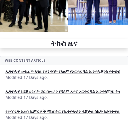
ትኩስ ዜና
WEB CONTENT ARTICLE
ኢትዮጵያ መስራች አባል የሆነችበት የአለም የአርተፊሻል ኢንተሊጀንስ የትብብር ድርጅት (
Modified 17 Days ago.
ኢትዮጵያ ከ29 ሀገራት ጋር በመሆን የዓለም አቀፍ አርቴፊሻል ኢንተለጀንስ ትብብ
Modified 17 Days ago.
የተባበሩት አረብ ኤምሬቶች ሚኒስትር የኢትዮጵያን ዲጂታል ስኬት አድንቀዋል —የ
Modified 17 Days ago.
የኢኖቬሽንና ቴክኖሎጂ ሚኒስቴር የ2018 በጀት ዓመት የዕቅድ አፈጻጸምና የቀጣይ 