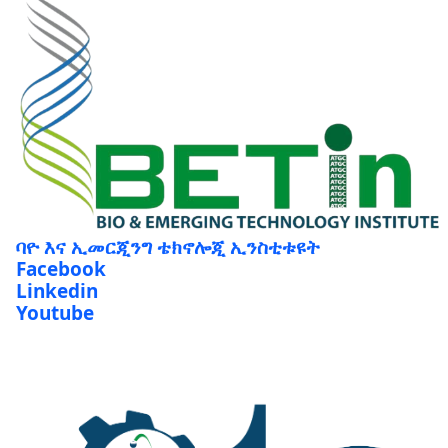
ባዮ እና ኢመርጂንግ ቴክኖሎጂ ኢንስቲቱዩት
Facebook
Linkedin
Youtube