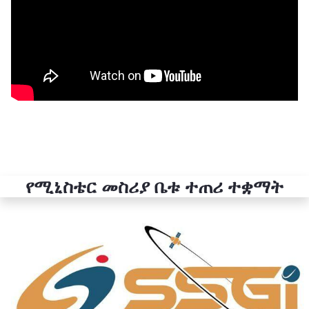
የሚኒስቴር መስሪያ ቤቱ ተጠሪ ተቋማት