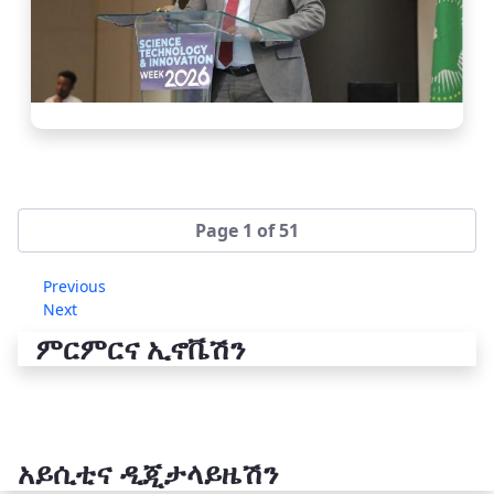
Page 1 of 51
Previous
Next
ምርምርና ኢኖቬሽን
አይሲቲና ዲጂታላይዜሽን
የቴክኖሎጂ ሽግግር