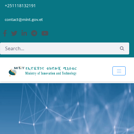
Skip to Main Content
Open Accessibility Menu
+251118132191
contact@mint.gov.et