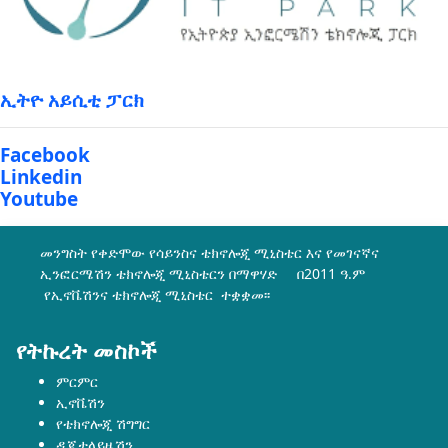
ኢትዮ አይሲቲ ፓርክ
Facebook
Linkedin
Youtube
መንግስት የቀድሞው የሳይንስና ቴክኖሎጂ ሚኒስቴር እና የመገናኛና
ኢንፎርሜሽን ቴክኖሎጂ ሚኒስቴርን በማዋሃድ በ2011 ዓ.ም
የኢኖቬሽንና ቴክኖሎጂ ሚኒስቴር ተቋቋመ፡፡
የትኩረት መስኮች
ምርምር
ኢኖቬሽን
የቴክኖሎጂ ሽግግር
ዲጂታላይዜሽን