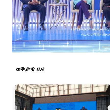
ወቅታዊ ዜና