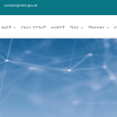
contact@mint.gov.et
ዘርፎች
ፖሊሲና ፕሮግራም
መረጃዎች
ሚዲያ
ማስታወቂያ
አ