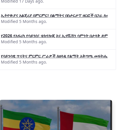
Modified 17 Days ago.
ኢትዮጵያና አልጄሪያ በምርምር፣ በልማትና በስታርታፕ ዘርፎች በጋራ ለመስራት መከሩ፡፡
Modified 5 Months ago.
የ2026 የአፍሪካ የሳይንስ፣ ቴክኖሎጂ እና ኢኖቬሽን ሳምንት በታላቅ ድምቀት ተጠናቀቀ
Modified 5 Months ago.
የሳይንሳዊ ጥናትና ምርምር ሥራዎች ለዘላቂ የልማት አቅጣጫ መፍትሔ ጠቋሚ መሆና
Modified 5 Months ago.