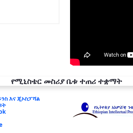
የሚኒስቴር መስሪያ ቤቱ ተጠሪ ተቋማት
ይንስ እና ጂኦስፓሻል
ዩት
ok
e