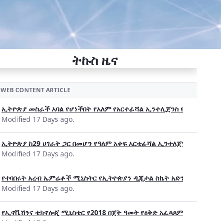
ትኩስ ዜና
WEB CONTENT ARTICLE
ኢትዮጵያ መስራች አባል የሆነችበት የአለም የአርተፊሻል ኢንተሊጀንስ የትብብር ድርጅት (Wo
Modified 17 Days ago.
ኢትዮጵያ ከ29 ሀገራት ጋር በመሆን የዓለም አቀፍ አርቴፊሻል ኢንተለጀንስ ትብብር 
Modified 17 Days ago.
የተባበሩት አረብ ኤምሬቶች ሚኒስትር የኢትዮጵያን ዲጂታል ስኬት አድንቀዋል —የኢት
Modified 17 Days ago.
የኢኖቬሽንና ቴክኖሎጂ ሚኒስቴር የ2018 በጀት ዓመት የዕቅድ አፈጻጸምና የቀጣይ አቅ