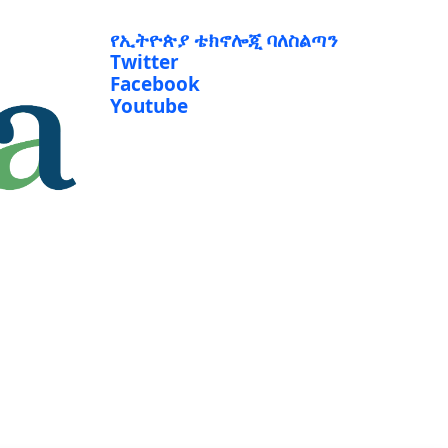
የኢትዮጵያ ቴክኖሎጂ ባለስልጣን
Twitter
Facebook
Youtube