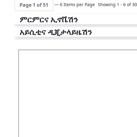
— 6 Items per Page
Showing 1 - 6 of 30
Page 1 of 51
ምርምርና ኢኖቬሽን
አይሲቲና ዲጂታላይዜሽን