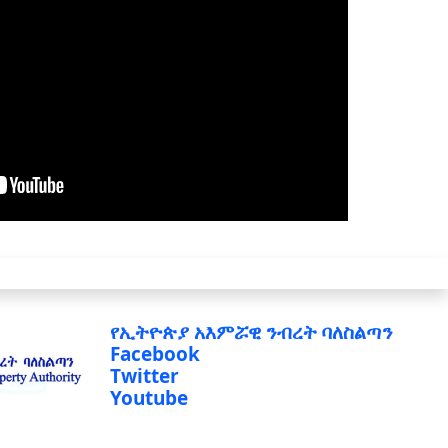
የኢትዮጵያ አእምሯዊ ንብረት ባለስልጣን
Facebook
Twitter
Youtube