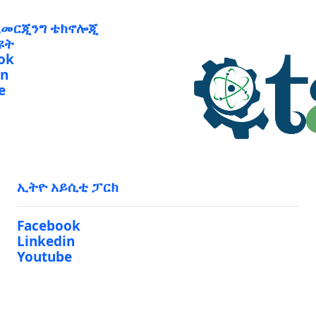
ኢመርጂንግ ቴክኖሎጂ
ዩት
ok
in
e
ኢትዮ አይሲቲ ፓርክ
Facebook
Linkedin
Youtube