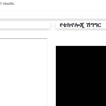
1 results.
የቴክኖሎጂ ሽግግር