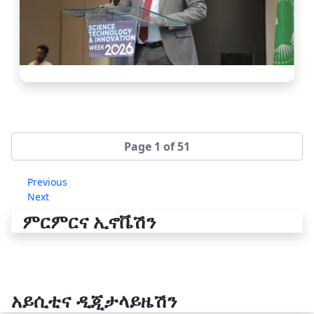
Page 1 of 51
Previous
Next
ምርምርና ኢኖቬሽን
አይሲቲና ዲጂታላይዜሽን