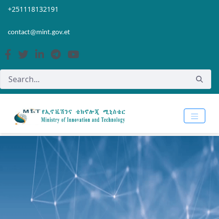
Skip to Main Content
Open Accessibility Menu
+251118132191
contact@mint.gov.et