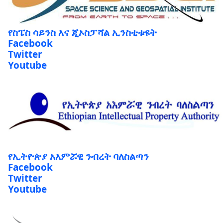
የስፔስ ሳይንስ እና ጂኦስፓሻል ኢንስቲቱዩት
Facebook
Twitter
Youtube
የኢትዮጵያ አእምሯዊ ንብረት ባለስልጣን
Facebook
Twitter
Youtube