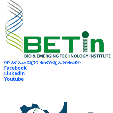
ባዮ እና ኢመርጂንግ ቴክኖሎጂ ኢንስቲቱዩት
Facebook
Linkedin
Youtube