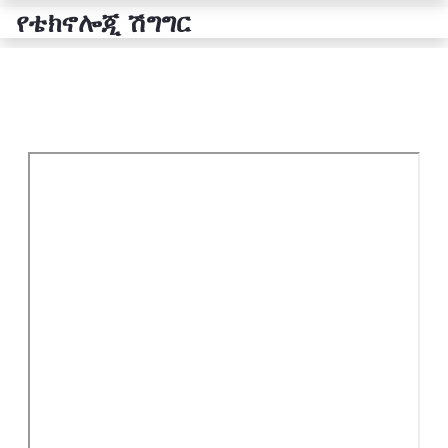
የቴክኖሎጂ ሽግግር