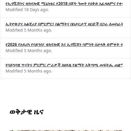
የኢኖቬሽንና ቴክኖሎጂ ሚኒስቴር የ2018 በጀት ዓመት የዕቅድ አፈጻጸምና የቀጣይ 
Modified 18 Days ago.
ኢትዮጵያና አልጄሪያ በምርምር፣ በልማትና በስታርታፕ ዘርፎች በጋራ ለመስራት መከሩ
Modified 5 Months ago.
የ2026 የአፍሪካ የሳይንስ፣ ቴክኖሎጂ እና ኢኖቬሽን ሳምንት በታላቅ ድምቀት ተጠና
Modified 5 Months ago.
የሳይንሳዊ ጥናትና ምርምር ሥራዎች ለዘላቂ የልማት አቅጣጫ መፍትሔ ጠቋሚ መ
Modified 5 Months ago.
ወቅታዊ ዜና