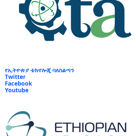
የኢትዮጵያ ቴክኖሎጂ ባለስልጣን
Twitter
Facebook
Youtube