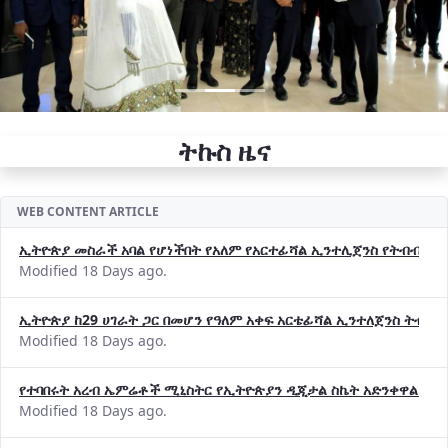
ትኩስ ዜና
WEB CONTENT ARTICLE
ኢትዮጵያ መስራች አባል የሆነችበት የአለም የአርተፊሻል ኢንተሊጀንስ የትብብር ድርጅት (
Modified 18 Days ago.
ኢትዮጵያ ከ29 ሀገራት ጋር በመሆን የዓለም አቀፍ አርቴፊሻል ኢንተለጀንስ ትብብ
Modified 18 Days ago.
የተባበሩት አረብ ኤምሬቶች ሚኒስትር የኢትዮጵያን ዲጂታል ስኬት አድንቀዋል —የ
Modified 18 Days ago.