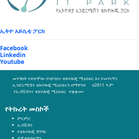
ኢትዮ አይሲቲ ፓርክ
Facebook
Linkedin
Youtube
መንግስት የቀድሞው የሳይንስና ቴክኖሎጂ ሚኒስቴር እና የመገናኛና
ኢንፎርሜሽን ቴክኖሎጂ ሚኒስቴርን በማዋሃድ በ2011 ዓ.ም
የኢኖቬሽንና ቴክኖሎጂ ሚኒስቴር ተቋቋመ፡፡
የትኩረት መስኮች
ምርምር
ኢኖቬሽን
የቴክኖሎጂ ሽግግር
ዲጂታላይዜሽን