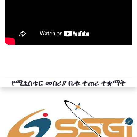
የሚኒስቴር መስሪያ ቤቱ ተጠሪ ተቋማት