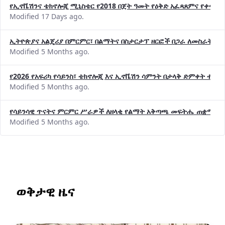
Modified 17 Days ago.
ኢትዮጵያና አልጄሪያ በምርምር፣ በልማትና በስታርታፕ ዘርፎች በጋራ ለመስራት መከሩ
Modified 5 Months ago.
የ2026 የአፍሪካ የሳይንስ፣ ቴክኖሎጂ እና ኢኖቬሽን ሳምንት በታላቅ ድምቀት ተጠና
Modified 5 Months ago.
የሳይንሳዊ ጥናትና ምርምር ሥራዎች ለዘላቂ የልማት አቅጣጫ መፍትሔ ጠቋሚ መ
Modified 5 Months ago.
ወቅታዊ ዜና