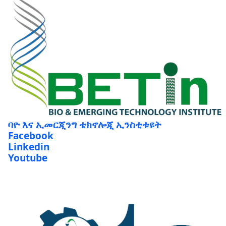
ባዮ እና ኢመርጂንግ ቴክኖሎጂ ኢንስቲቱዩት
Facebook
Linkedin
Youtube