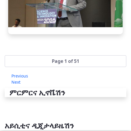
Page 1 of 51
Previous
Next
ምርምርና ኢኖቬሽን
አይሲቲና ዲጂታላይዜሽን
የቴክኖሎጂ ሽግግር