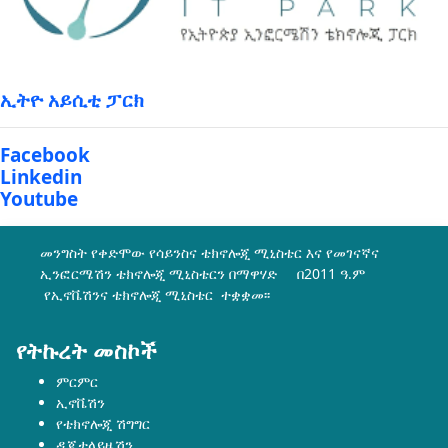
ኢትዮ አይሲቲ ፓርክ
Facebook
Linkedin
Youtube
መንግስት የቀድሞው የሳይንስና ቴክኖሎጂ ሚኒስቴር እና የመገናኛና
ኢንፎርሜሽን ቴክኖሎጂ ሚኒስቴርን በማዋሃድ በ2011 ዓ.ም
የኢኖቬሽንና ቴክኖሎጂ ሚኒስቴር ተቋቋመ፡፡
የትኩረት መስኮች
ምርምር
ኢኖቬሽን
የቴክኖሎጂ ሽግግር
ዲጂታላይዜሽን