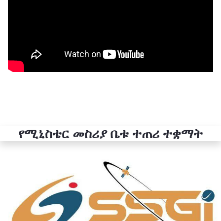
የሚኒስቴር መስሪያ ቤቱ ተጠሪ ተቋማት