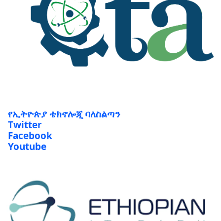
የኢትዮጵያ ቴክኖሎጂ ባለስልጣን
Twitter
Facebook
Youtube