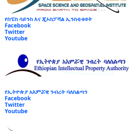
የስፔስ ሳይንስ እና ጂኦስፓሻል ኢንስቲቱዩት
Facebook
Twitter
Youtube
የኢትዮጵያ አእምሯዊ ንብረት ባለስልጣን
Facebook
Twitter
Youtube