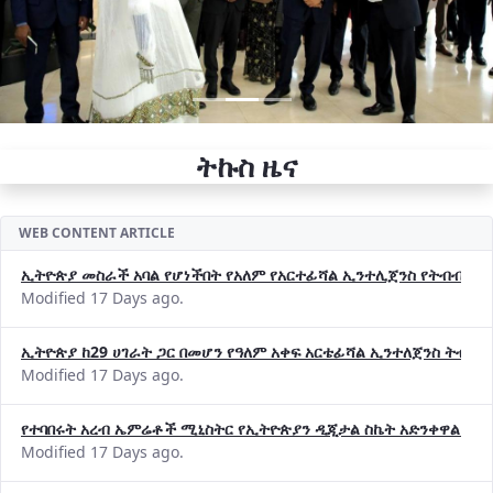
ትኩስ ዜና
WEB CONTENT ARTICLE
ኢትዮጵያ መስራች አባል የሆነችበት የአለም የአርተፊሻል ኢንተሊጀንስ የትብብር ድርጅት (
Modified 17 Days ago.
ኢትዮጵያ ከ29 ሀገራት ጋር በመሆን የዓለም አቀፍ አርቴፊሻል ኢንተለጀንስ ትብብ
Modified 17 Days ago.
የተባበሩት አረብ ኤምሬቶች ሚኒስትር የኢትዮጵያን ዲጂታል ስኬት አድንቀዋል —የ
Modified 17 Days ago.
የኢኖቬሽንና ቴክኖሎጂ ሚኒስቴር የ2018 በጀት ዓመት የዕቅድ አፈጻጸምና የቀጣይ 