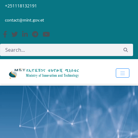
Skip to Main Content
Open Accessibility Menu
+251118132191
contact@mint.gov.et