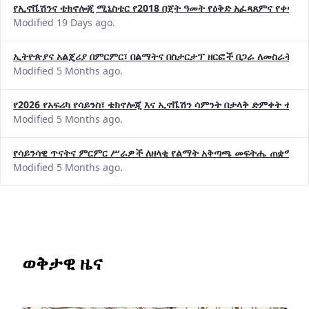
የኢኖቬሽንና ቴክኖሎጂ ሚኒስቴር የ2018 በጀት ዓመት የዕቅድ አፈጻጸምና የቀጣይ 
Modified 19 Days ago.
ኢትዮጵያና አልጄሪያ በምርምር፣ በልማትና በስታርታፕ ዘርፎች በጋራ ለመስራት መከሩ
Modified 5 Months ago.
የ2026 የአፍሪካ የሳይንስ፣ ቴክኖሎጂ እና ኢኖቬሽን ሳምንት በታላቅ ድምቀት ተጠና
Modified 5 Months ago.
የሳይንሳዊ ጥናትና ምርምር ሥራዎች ለዘላቂ የልማት አቅጣጫ መፍትሔ ጠቋሚ መ
Modified 5 Months ago.
ወቅታዊ ዜና