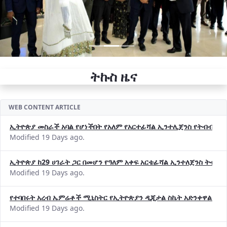
ትኩስ ዜና
WEB CONTENT ARTICLE
ኢትዮጵያ መስራች አባል የሆነችበት የአለም የአርተፊሻል ኢንተሊጀንስ የትብብር ድርጅት (
Modified 19 Days ago.
ኢትዮጵያ ከ29 ሀገራት ጋር በመሆን የዓለም አቀፍ አርቴፊሻል ኢንተለጀንስ ትብብ
Modified 19 Days ago.
የተባበሩት አረብ ኤምሬቶች ሚኒስትር የኢትዮጵያን ዲጂታል ስኬት አድንቀዋል —የ
Modified 19 Days ago.