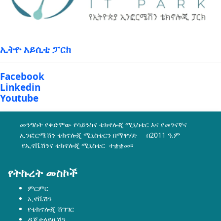
ኢትዮ አይሲቲ ፓርክ
Facebook
Linkedin
Youtube
መንግስት የቀድሞው የሳይንስና ቴክኖሎጂ ሚኒስቴር እና የመገናኛና
ኢንፎርሜሽን ቴክኖሎጂ ሚኒስቴርን በማዋሃድ በ2011 ዓ.ም
የኢኖቬሽንና ቴክኖሎጂ ሚኒስቴር ተቋቋመ፡፡
የትኩረት መስኮች
ምርምር
ኢኖቬሽን
የቴክኖሎጂ ሽግግር
ዲጂታላይዜሽን