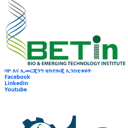
ባዮ እና ኢመርጂንግ ቴክኖሎጂ ኢንስቲቱዩት
Facebook
Linkedin
Youtube