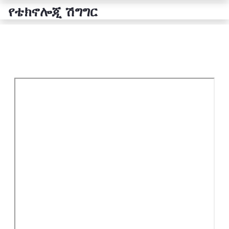
የቴክኖሎጂ ሽግግር