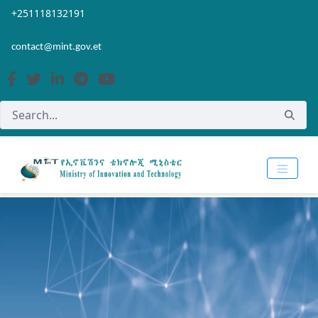
Skip to Main Content
Open Accessibility Menu
+251118132191
contact@mint.gov.et