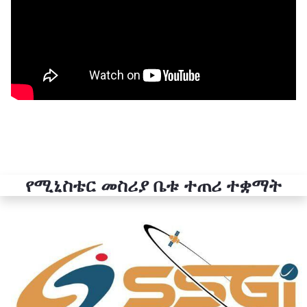
የሚኒስቴር መስሪያ ቤቱ ተጠሪ ተቋማት