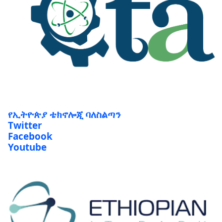
የኢትዮጵያ ቴክኖሎጂ ባለስልጣን
Twitter
Facebook
Youtube