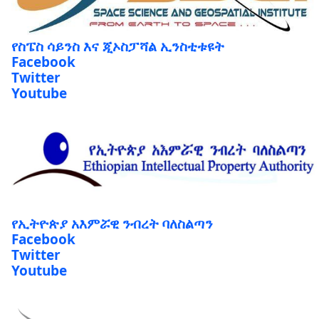
የስፔስ ሳይንስ እና ጂኦስፓሻል ኢንስቲቱዩት
Facebook
Twitter
Youtube
የኢትዮጵያ አእምሯዊ ንብረት ባለስልጣን
Facebook
Twitter
Youtube