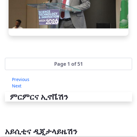
Page 1 of 51
Previous
Next
ምርምርና ኢኖቬሽን
አይሲቲና ዲጂታላይዜሽን