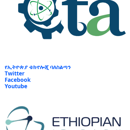
የኢትዮጵያ ቴክኖሎጂ ባለስልጣን
Twitter
Facebook
Youtube