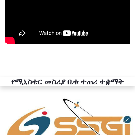
የሚኒስቴር መስሪያ ቤቱ ተጠሪ ተቋማት