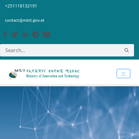
Skip to Main Content
Open Accessibility Menu
+251118132191
contact@mint.gov.et