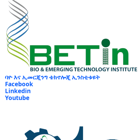
ባዮ እና ኢመርጂንግ ቴክኖሎጂ ኢንስቲቱዩት
Facebook
Linkedin
Youtube