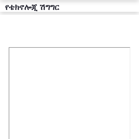
የቴክኖሎጂ ሽግግር