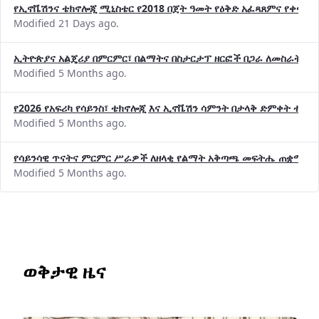
የኢኖቬሽንና ቴክኖሎጂ ሚኒስቴር የ2018 በጀት ዓመት የዕቅድ አፈጻጸምና የቀጣይ 
Modified 21 Days ago.
ኢትዮጵያና አልጄሪያ በምርምር፣ በልማትና በስታርታፕ ዘርፎች በጋራ ለመስራት መከሩ
Modified 5 Months ago.
የ2026 የአፍሪካ የሳይንስ፣ ቴክኖሎጂ እና ኢኖቬሽን ሳምንት በታላቅ ድምቀት ተጠና
Modified 5 Months ago.
የሳይንሳዊ ጥናትና ምርምር ሥራዎች ለዘላቂ የልማት አቅጣጫ መፍትሔ ጠቋሚ መ
Modified 5 Months ago.
ወቅታዊ ዜና