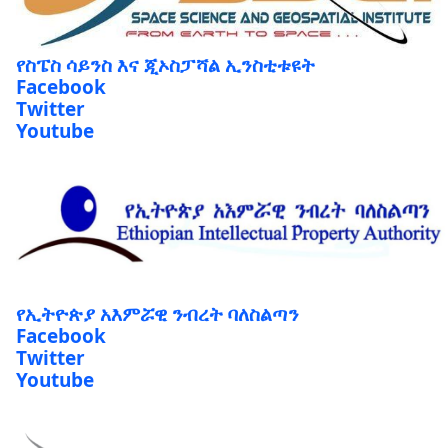
የስፔስ ሳይንስ እና ጂኦስፓሻል ኢንስቲቱዩት
Facebook
Twitter
Youtube
የኢትዮጵያ አእምሯዊ ንብረት ባለስልጣን
Facebook
Twitter
Youtube