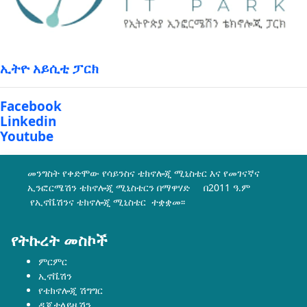
ኢትዮ አይሲቲ ፓርክ
Facebook
Linkedin
Youtube
መንግስት የቀድሞው የሳይንስና ቴክኖሎጂ ሚኒስቴር እና የመገናኛና
ኢንፎርሜሽን ቴክኖሎጂ ሚኒስቴርን በማዋሃድ በ2011 ዓ.ም
የኢኖቬሽንና ቴክኖሎጂ ሚኒስቴር ተቋቋመ፡፡
የትኩረት መስኮች
ምርምር
ኢኖቬሽን
የቴክኖሎጂ ሽግግር
ዲጂታላይዜሽን