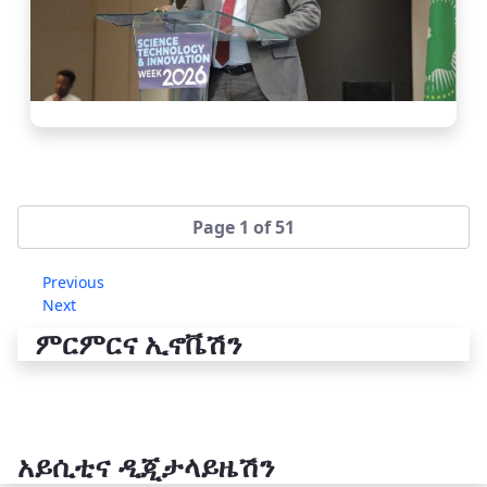
Page 1 of 51
Previous
Next
ምርምርና ኢኖቬሽን
አይሲቲና ዲጂታላይዜሽን