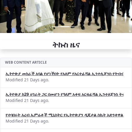
ትኩስ ዜና
WEB CONTENT ARTICLE
ኢትዮጵያ መስራች አባል የሆነችበት የአለም የአርተፊሻል ኢንተሊጀንስ የትብብር ድርጅት (
Modified 21 Days ago.
ኢትዮጵያ ከ29 ሀገራት ጋር በመሆን የዓለም አቀፍ አርቴፊሻል ኢንተለጀንስ ትብብ
Modified 21 Days ago.
የተባበሩት አረብ ኤምሬቶች ሚኒስትር የኢትዮጵያን ዲጂታል ስኬት አድንቀዋል —የ
Modified 21 Days ago.