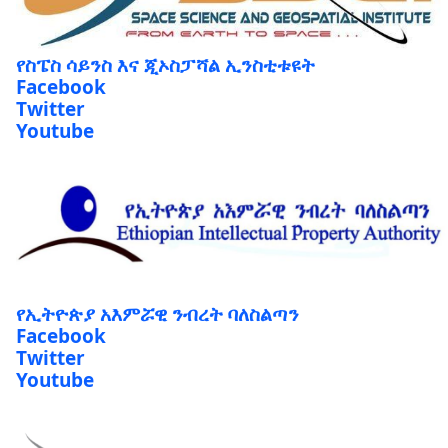
የስፔስ ሳይንስ እና ጂኦስፓሻል ኢንስቲቱዩት
Facebook
Twitter
Youtube
የኢትዮጵያ አእምሯዊ ንብረት ባለስልጣን
Facebook
Twitter
Youtube