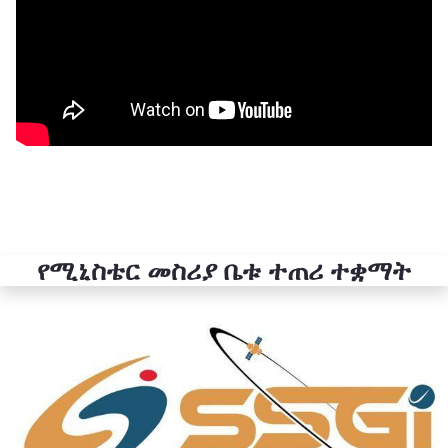
የሚኒስቴር መስሪያ ቤቱ ተጠሪ ተቋማት