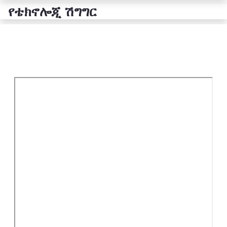
የቴክኖሎጂ ሽግግር