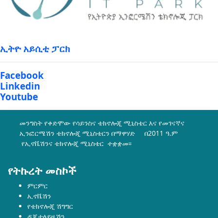
ኢትዮ አይሲቲ ፓርክ
Facebook
Linkedin
Youtube
መንግስት የቀድሞው የሳይንስና ቴክኖሎጂ ሚኒስቴር እና የመገናኛና
ኢንፎርሜሽን ቴክኖሎጂ ሚኒስቴርን በማዋሃድ በ2011 ዓ.ም
የኢኖቬሽንና ቴክኖሎጂ ሚኒስቴር ተቋቋመ፡፡
የትኩረት መስኮች
ምርምር
ኢኖቬሽን
የቴክኖሎጂ ሽግግር
ዲጂታላይዜሽን