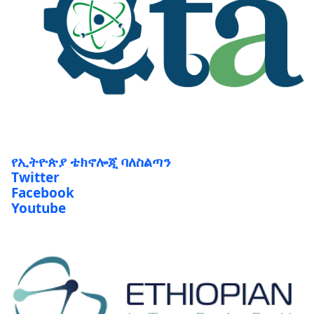
የኢትዮጵያ ቴክኖሎጂ ባለስልጣን
Twitter
Facebook
Youtube