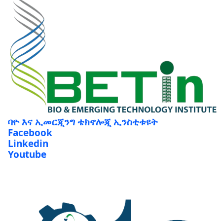
ባዮ እና ኢመርጂንግ ቴክኖሎጂ ኢንስቲቱዩት
Facebook
Linkedin
Youtube