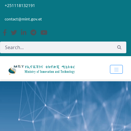
Skip to Main Content
Open Accessibility Menu
+251118132191
contact@mint.gov.et