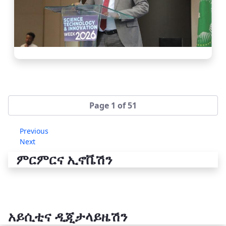
Page 1 of 51
Previous
Next
ምርምርና ኢኖቬሽን
አይሲቲና ዲጂታላይዜሽን