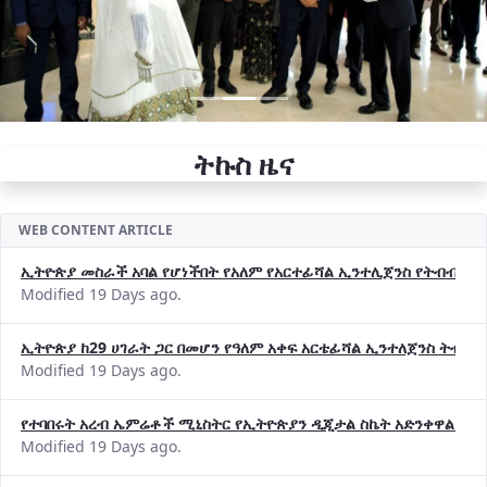
ትኩስ ዜና
WEB CONTENT ARTICLE
ኢትዮጵያ መስራች አባል የሆነችበት የአለም የአርተፊሻል ኢንተሊጀንስ የትብብር ድርጅት (
Modified 19 Days ago.
ኢትዮጵያ ከ29 ሀገራት ጋር በመሆን የዓለም አቀፍ አርቴፊሻል ኢንተለጀንስ ትብብ
Modified 19 Days ago.
የተባበሩት አረብ ኤምሬቶች ሚኒስትር የኢትዮጵያን ዲጂታል ስኬት አድንቀዋል —የ
Modified 19 Days ago.