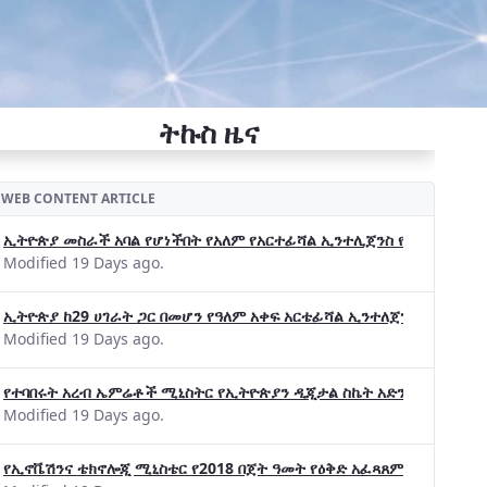
ትኩስ ዜና
WEB CONTENT ARTICLE
ኢትዮጵያ መስራች አባል የሆነችበት የአለም የአርተፊሻል ኢንተሊጀንስ የትብብር ድርጅት (Wo
Modified 19 Days ago.
ኢትዮጵያ ከ29 ሀገራት ጋር በመሆን የዓለም አቀፍ አርቴፊሻል ኢንተለጀንስ ትብብር 
Modified 19 Days ago.
የተባበሩት አረብ ኤምሬቶች ሚኒስትር የኢትዮጵያን ዲጂታል ስኬት አድንቀዋል —የኢት
Modified 19 Days ago.
የኢኖቬሽንና ቴክኖሎጂ ሚኒስቴር የ2018 በጀት ዓመት የዕቅድ አፈጻጸምና የቀጣይ አቅ