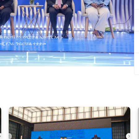
ያዘ የኢኖቬሽን፣የዲጅታል ኢኮኖሚ እና
ጂ የጋራ ግብረሃይል ተቋቋመ