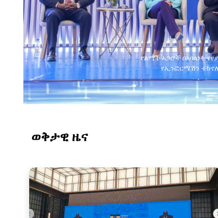
የልማት አጋሮች በአባልነት የየ
የኢንፎርሜሽን ቴክኖሎ
ወቅታዊ ዜና