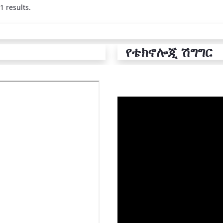
1 results.
የቴክኖሎጂ ሽግግር