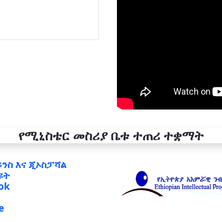
የሚኒስቴር መስሪያ ቤቱ ተጠሪ ተቋማት
ይንስ እና ጂኦስፓሻል
ዩት
ok
e