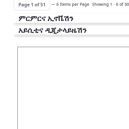
— 6 Items per Page
Showing 1 - 6 of 30
Page 1 of 51
ምርምርና ኢኖቬሽን
አይሲቲና ዲጂታላይዜሽን