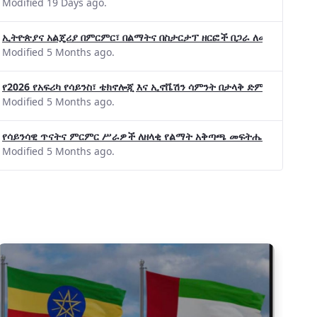
Modified 19 Days ago.
ኢትዮጵያና አልጄሪያ በምርምር፣ በልማትና በስታርታፕ ዘርፎች በጋራ ለመስራት መከሩ፡፡
Modified 5 Months ago.
የ2026 የአፍሪካ የሳይንስ፣ ቴክኖሎጂ እና ኢኖቬሽን ሳምንት በታላቅ ድምቀት ተጠናቀቀ
Modified 5 Months ago.
የሳይንሳዊ ጥናትና ምርምር ሥራዎች ለዘላቂ የልማት አቅጣጫ መፍትሔ ጠቋሚ መሆና
Modified 5 Months ago.