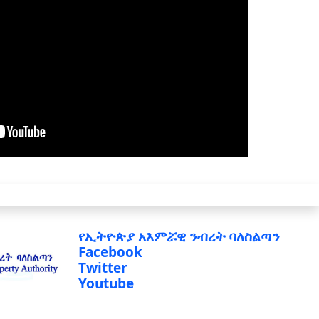
የኢትዮጵያ አእምሯዊ ንብረት ባለስልጣን
Facebook
Twitter
Youtube