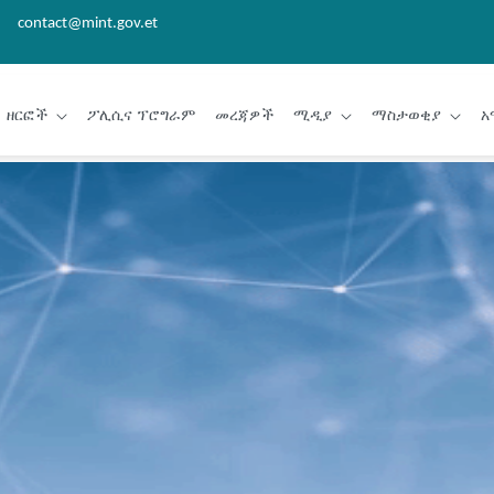
contact@mint.gov.et
ዘርፎች
ፖሊሲና ፕሮግራም
መረጃዎች
ሚዲያ
ማስታወቂያ
አ