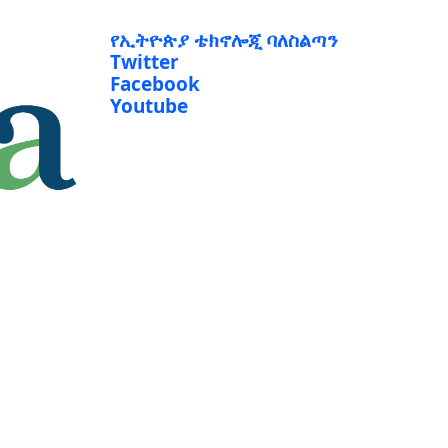
የኢትዮጵያ ቴክኖሎጂ ባለስልጣን
Twitter
Facebook
Youtube