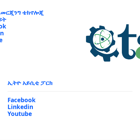
ኢመርጂንግ ቴክኖሎጂ
ዩት
ok
in
e
ኢትዮ አይሲቲ ፓርክ
Facebook
Linkedin
Youtube