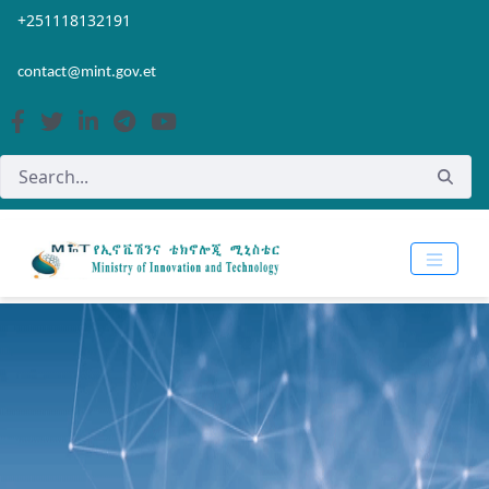
Skip to Main Content
Open Accessibility Menu
+251118132191
contact@mint.gov.et