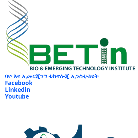
ባዮ እና ኢመርጂንግ ቴክኖሎጂ ኢንስቲቱዩት
Facebook
Linkedin
Youtube