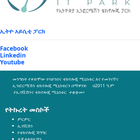
ኢትዮ አይሲቲ ፓርክ
Facebook
Linkedin
Youtube
መንግስት የቀድሞው የሳይንስና ቴክኖሎጂ ሚኒስቴር እና የመገናኛና
ኢንፎርሜሽን ቴክኖሎጂ ሚኒስቴርን በማዋሃድ በ2011 ዓ.ም
የኢኖቬሽንና ቴክኖሎጂ ሚኒስቴር ተቋቋመ፡፡
የትኩረት መስኮች
ምርምር
ኢኖቬሽን
የቴክኖሎጂ ሽግግር
ዲጂታላይዜሽን