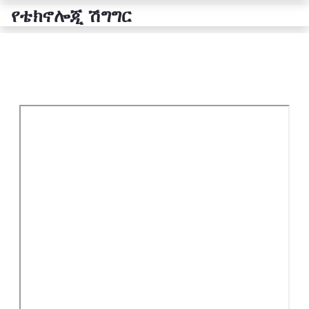
የቴክኖሎጂ ሽግግር