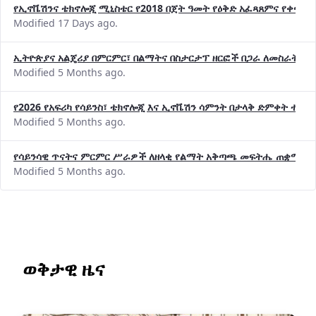
የኢኖቬሽንና ቴክኖሎጂ ሚኒስቴር የ2018 በጀት ዓመት የዕቅድ አፈጻጸምና የቀጣይ 
Modified 17 Days ago.
ኢትዮጵያና አልጄሪያ በምርምር፣ በልማትና በስታርታፕ ዘርፎች በጋራ ለመስራት መከሩ
Modified 5 Months ago.
የ2026 የአፍሪካ የሳይንስ፣ ቴክኖሎጂ እና ኢኖቬሽን ሳምንት በታላቅ ድምቀት ተጠና
Modified 5 Months ago.
የሳይንሳዊ ጥናትና ምርምር ሥራዎች ለዘላቂ የልማት አቅጣጫ መፍትሔ ጠቋሚ መ
Modified 5 Months ago.
ወቅታዊ ዜና