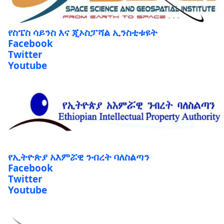
የስፔስ ሳይንስ እና ጂኦስፓሻል ኢንስቲቱዩት
Facebook
Twitter
Youtube
የኢትዮጵያ አእምሯዊ ንብረት ባለስልጣን
Facebook
Twitter
Youtube