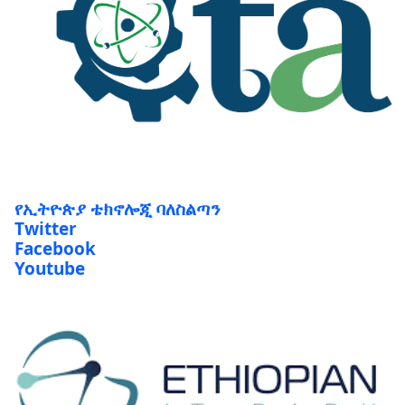
የኢትዮጵያ ቴክኖሎጂ ባለስልጣን
Twitter
Facebook
Youtube