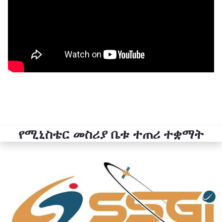
የሚኒስቴር መስሪያ ቤቱ ተጠሪ ተቋማት