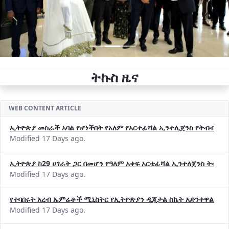
ትኩስ ዜና
WEB CONTENT ARTICLE
ኢትዮጵያ መስራች አባል የሆነችበት የአለም የአርተፊሻል ኢንተሊጀንስ የትብብር ድርጅት (
Modified 17 Days ago.
ኢትዮጵያ ከ29 ሀገራት ጋር በመሆን የዓለም አቀፍ አርቴፊሻል ኢንተለጀንስ ትብብ
Modified 17 Days ago.
የተባበሩት አረብ ኤምሬቶች ሚኒስትር የኢትዮጵያን ዲጂታል ስኬት አድንቀዋል —የ
Modified 17 Days ago.