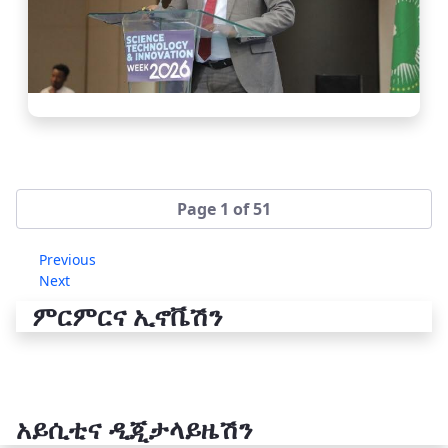
Page 1 of 51
Previous
Next
ምርምርና ኢኖቬሽን
አይሲቲና ዲጂታላይዜሽን