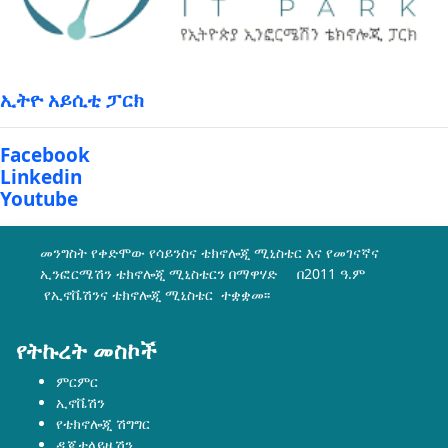
ኢትዮ አይሲቲ ፓርክ
Facebook
Linkedin
Youtube
መንግስት የቀድሞው የሳይንስና ቴክኖሎጂ ሚኒስቴር እና የመገናኛና
ኢንፎርሜሽን ቴክኖሎጂ ሚኒስቴርን በማዋሃድ በ2011 ዓ.ም
የኢኖቬሽንና ቴክኖሎጂ ሚኒስቴር ተቋቋመ፡፡
የትኩረት መስኮች
ምርምር
ኢኖቬሽን
የቴክኖሎጂ ሽግግር
ዲጂታላይዜሽን