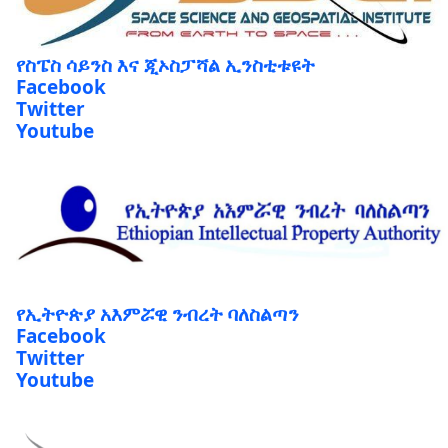
የስፔስ ሳይንስ እና ጂኦስፓሻል ኢንስቲቱዩት
Facebook
Twitter
Youtube
የኢትዮጵያ አእምሯዊ ንብረት ባለስልጣን
Facebook
Twitter
Youtube