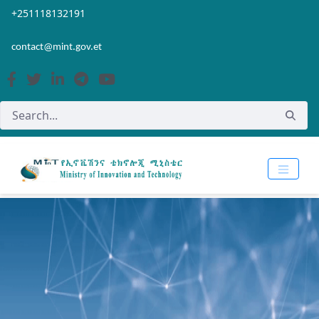
Skip to Main Content
Open Accessibility Menu
+251118132191
contact@mint.gov.et