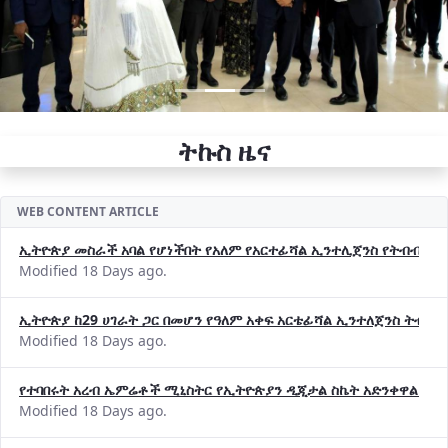
ትኩስ ዜና
WEB CONTENT ARTICLE
ኢትዮጵያ መስራች አባል የሆነችበት የአለም የአርተፊሻል ኢንተሊጀንስ የትብብር ድርጅት (
Modified 18 Days ago.
ኢትዮጵያ ከ29 ሀገራት ጋር በመሆን የዓለም አቀፍ አርቴፊሻል ኢንተለጀንስ ትብብ
Modified 18 Days ago.
የተባበሩት አረብ ኤምሬቶች ሚኒስትር የኢትዮጵያን ዲጂታል ስኬት አድንቀዋል —የ
Modified 18 Days ago.