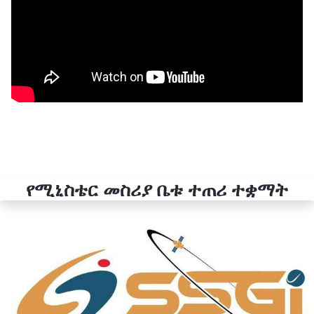
የሚኒስቴር መስሪያ ቤቱ ተጠሪ ተቋማት