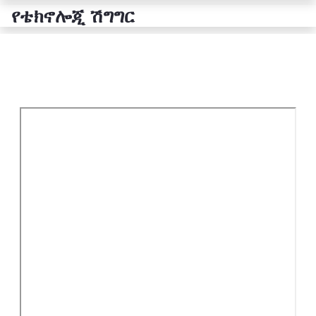
የቴክኖሎጂ ሽግግር