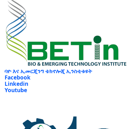
ባዮ እና ኢመርጂንግ ቴክኖሎጂ ኢንስቲቱዩት
Facebook
Linkedin
Youtube