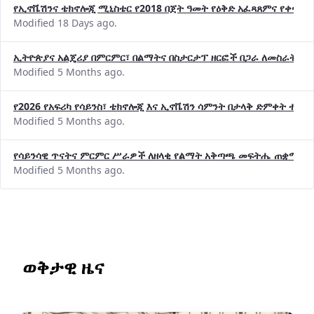
የኢኖቬሽንና ቴክኖሎጂ ሚኒስቴር የ2018 በጀት ዓመት የዕቅድ አፈጻጸምና የቀጣይ 
Modified 18 Days ago.
ኢትዮጵያና አልጄሪያ በምርምር፣ በልማትና በስታርታፕ ዘርፎች በጋራ ለመስራት መከሩ
Modified 5 Months ago.
የ2026 የአፍሪካ የሳይንስ፣ ቴክኖሎጂ እና ኢኖቬሽን ሳምንት በታላቅ ድምቀት ተጠና
Modified 5 Months ago.
የሳይንሳዊ ጥናትና ምርምር ሥራዎች ለዘላቂ የልማት አቅጣጫ መፍትሔ ጠቋሚ መ
Modified 5 Months ago.
ወቅታዊ ዜና