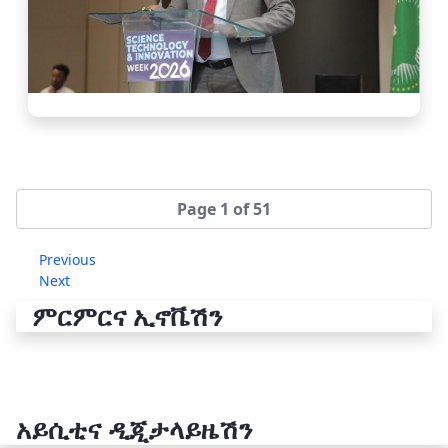
Page 1 of 51
Previous
Next
ምርምርና ኢኖቬሽን
አይሲቲና ዲጂታላይዜሽን