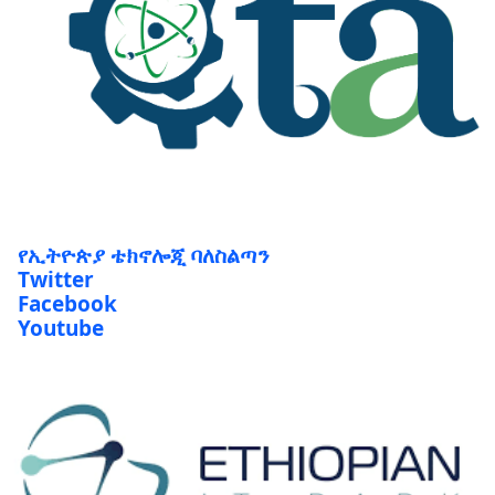
የኢትዮጵያ ቴክኖሎጂ ባለስልጣን
Twitter
Facebook
Youtube