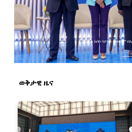
በባ ሳይንስ ሙዚየም በኢትዮጵያ ዲጂታል ትራንስፎርሜሽን ጉዞ
ወቅታዊ ዜና