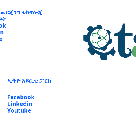
ኢመርጂንግ ቴክኖሎጂ
ዩት
ok
in
e
ኢትዮ አይሲቲ ፓርክ
Facebook
Linkedin
Youtube