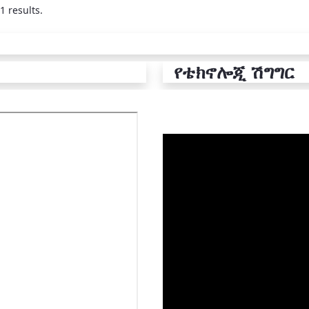
1 results.
የቴክኖሎጂ ሽግግር