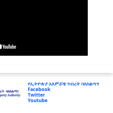
የኢትዮጵያ አእምሯዊ ንብረት ባለስልጣን
Facebook
Twitter
Youtube