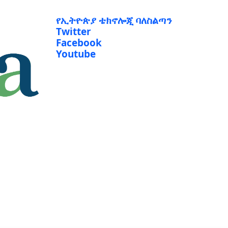
የኢትዮጵያ ቴክኖሎጂ ባለስልጣን
Twitter
Facebook
Youtube