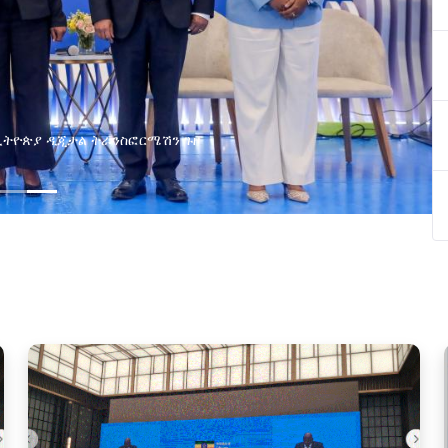
የልማት አጋሮች በአባ
የኢንፎርሜሽን