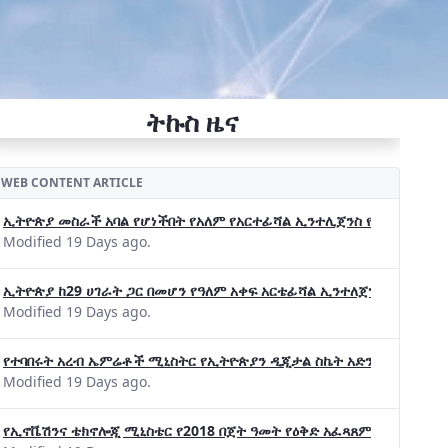
ትኩስ ዜና
WEB CONTENT ARTICLE
ኢትዮጵያ መስራች አባል የሆነችበት የአለም የአርተፊሻል ኢንተሊጀንስ የትብብር ድርጅት (Wo
Modified 19 Days ago.
ኢትዮጵያ ከ29 ሀገራት ጋር በመሆን የዓለም አቀፍ አርቴፊሻል ኢንተለጀንስ ትብብር 
Modified 19 Days ago.
የተባበሩት አረብ ኤምሬቶች ሚኒስትር የኢትዮጵያን ዲጂታል ስኬት አድንቀዋል —የኢት
Modified 19 Days ago.
የኢኖቬሽንና ቴክኖሎጂ ሚኒስቴር የ2018 በጀት ዓመት የዕቅድ አፈጻጸምና የቀጣይ አቅ