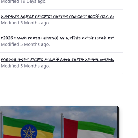
Modified 19 Days ago.
ኢትዮጵያና አልጄሪያ በምርምር፣ በልማትና በስታርታፕ ዘርፎች በጋራ ለመስራት መከሩ፡፡
Modified 5 Months ago.
ልነት የየያዘ የኢኖቬሽን፣የዲጅታል ኢኮኖሚ እና
የ2026 የአፍሪካ የሳይንስ፣ ቴክኖሎጂ እና ኢኖቬሽን ሳምንት በታላቅ ድምቀት ተጠናቀቀ
 ቴክኖሎጂ የጋራ ግብረሃይል ተቋቋመ
Modified 5 Months ago.
የሳይንሳዊ ጥናትና ምርምር ሥራዎች ለዘላቂ የልማት አቅጣጫ መፍትሔ ጠቋሚ መሆና
Modified 5 Months ago.