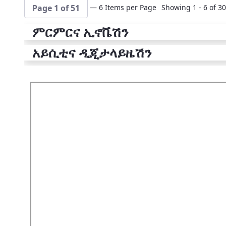
— 6 Items per Page
Showing 1 - 6 of 30
Page 1 of 51
ምርምርና ኢኖቬሽን
አይሲቲና ዲጂታላይዜሽን