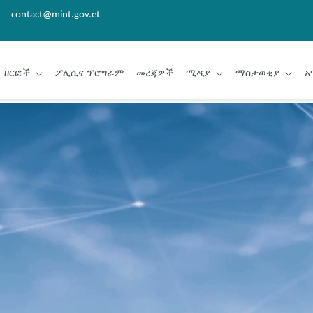
contact@mint.gov.et
ዘርፎች
ፖሊሲና ፕሮግራም
መረጃዎች
ሚዲያ
ማስታወቂያ
አ