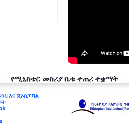
የሚኒስቴር መስሪያ ቤቱ ተጠሪ ተቋማት
ይንስ እና ጂኦስፓሻል
ዩት
ok
e