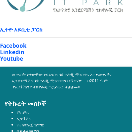
ኢትዮ አይሲቲ ፓርክ
Facebook
Linkedin
Youtube
መንግስት የቀድሞው የሳይንስና ቴክኖሎጂ ሚኒስቴር እና የመገናኛና
ኢንፎርሜሽን ቴክኖሎጂ ሚኒስቴርን በማዋሃድ በ2011 ዓ.ም
የኢኖቬሽንና ቴክኖሎጂ ሚኒስቴር ተቋቋመ፡፡
የትኩረት መስኮች
ምርምር
ኢኖቬሽን
የቴክኖሎጂ ሽግግር
ዲጂታላይዜሽን