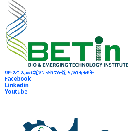
ባዮ እና ኢመርጂንግ ቴክኖሎጂ ኢንስቲቱዩት
Facebook
Linkedin
Youtube