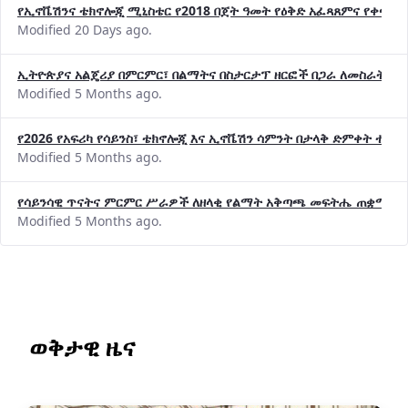
የኢኖቬሽንና ቴክኖሎጂ ሚኒስቴር የ2018 በጀት ዓመት የዕቅድ አፈጻጸምና የቀጣይ 
Modified 20 Days ago.
ኢትዮጵያና አልጄሪያ በምርምር፣ በልማትና በስታርታፕ ዘርፎች በጋራ ለመስራት መከሩ
Modified 5 Months ago.
የ2026 የአፍሪካ የሳይንስ፣ ቴክኖሎጂ እና ኢኖቬሽን ሳምንት በታላቅ ድምቀት ተጠና
Modified 5 Months ago.
የሳይንሳዊ ጥናትና ምርምር ሥራዎች ለዘላቂ የልማት አቅጣጫ መፍትሔ ጠቋሚ መ
Modified 5 Months ago.
ወቅታዊ ዜና