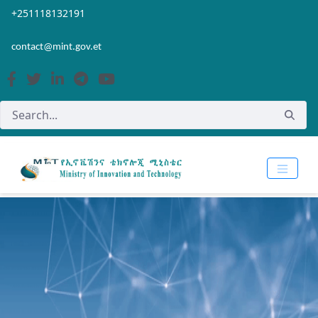
Skip to Main Content
Open Accessibility Menu
+251118132191
contact@mint.gov.et