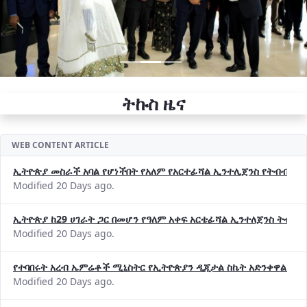
ትኩስ ዜና
WEB CONTENT ARTICLE
ኢትዮጵያ መስራች አባል የሆነችበት የአለም የአርተፊሻል ኢንተሊጀንስ የትብብር ድርጅት (
Modified 20 Days ago.
ኢትዮጵያ ከ29 ሀገራት ጋር በመሆን የዓለም አቀፍ አርቴፊሻል ኢንተለጀንስ ትብብ
Modified 20 Days ago.
የተባበሩት አረብ ኤምሬቶች ሚኒስትር የኢትዮጵያን ዲጂታል ስኬት አድንቀዋል —የ
Modified 20 Days ago.