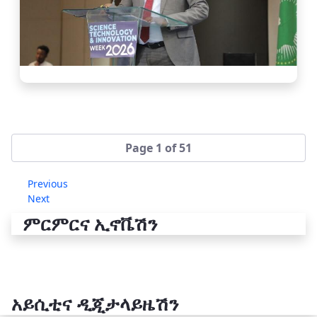
Page 1 of 51
Previous
Next
ምርምርና ኢኖቬሽን
አይሲቲና ዲጂታላይዜሽን