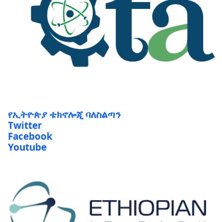
የኢትዮጵያ ቴክኖሎጂ ባለስልጣን
Twitter
Facebook
Youtube