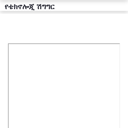
የቴክኖሎጂ ሽግግር