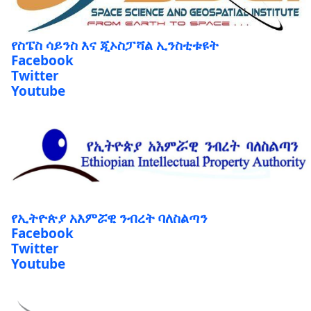
የስፔስ ሳይንስ እና ጂኦስፓሻል ኢንስቲቱዩት
Facebook
Twitter
Youtube
የኢትዮጵያ አእምሯዊ ንብረት ባለስልጣን
Facebook
Twitter
Youtube