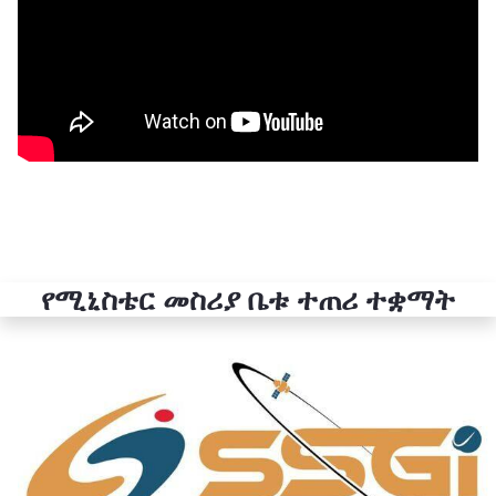
የሚኒስቴር መስሪያ ቤቱ ተጠሪ ተቋማት