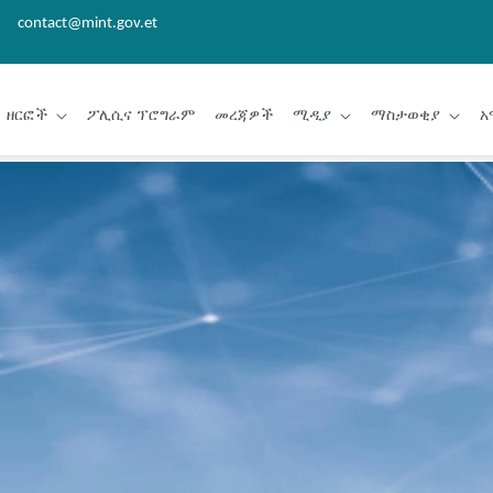
contact@mint.gov.et
ዘርፎች
ፖሊሲና ፕሮግራም
መረጃዎች
ሚዲያ
ማስታወቂያ
አ