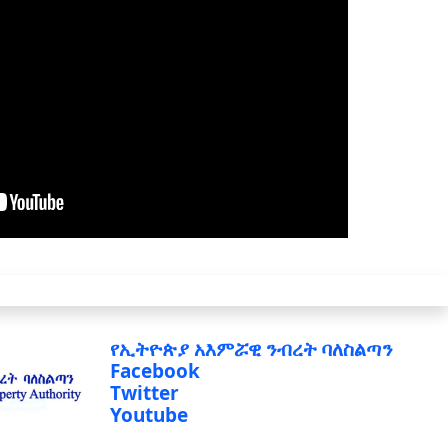
የኢትዮጵያ አእምሯዊ ንብረት ባለስልጣን
Facebook
Twitter
Youtube