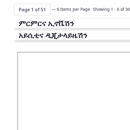
— 6 Items per Page
Showing 1 - 6 of 30
Page 1 of 51
ምርምርና ኢኖቬሽን
አይሲቲና ዲጂታላይዜሽን