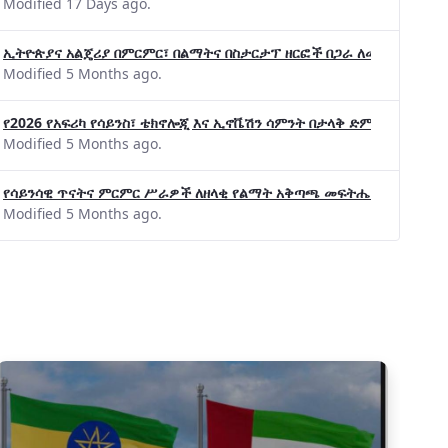
Modified 17 Days ago.
ኢትዮጵያና አልጄሪያ በምርምር፣ በልማትና በስታርታፕ ዘርፎች በጋራ ለመስራት መከሩ፡፡
Modified 5 Months ago.
የ2026 የአፍሪካ የሳይንስ፣ ቴክኖሎጂ እና ኢኖቬሽን ሳምንት በታላቅ ድምቀት ተጠናቀቀ
Modified 5 Months ago.
የሳይንሳዊ ጥናትና ምርምር ሥራዎች ለዘላቂ የልማት አቅጣጫ መፍትሔ ጠቋሚ መሆና
Modified 5 Months ago.