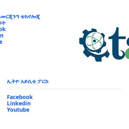
ኢመርጂንግ ቴክኖሎጂ
ዩት
ok
in
e
ኢትዮ አይሲቲ ፓርክ
Facebook
Linkedin
Youtube