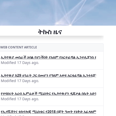
ትኩስ ዜና
WEB CONTENT ARTICLE
ኢትዮጵያ መስራች አባል የሆነችበት የአለም የአርተፊሻል ኢንተሊጀንስ የትብብር ድርጅት (Wo
Modified 17 Days ago.
ኢትዮጵያ ከ29 ሀገራት ጋር በመሆን የዓለም አቀፍ አርቴፊሻል ኢንተለጀንስ ትብብር 
Modified 17 Days ago.
የተባበሩት አረብ ኤምሬቶች ሚኒስትር የኢትዮጵያን ዲጂታል ስኬት አድንቀዋል —የኢት
Modified 17 Days ago.
የኢኖቬሽንና ቴክኖሎጂ ሚኒስቴር የ2018 በጀት ዓመት የዕቅድ አፈጻጸምና የቀጣይ አቅ