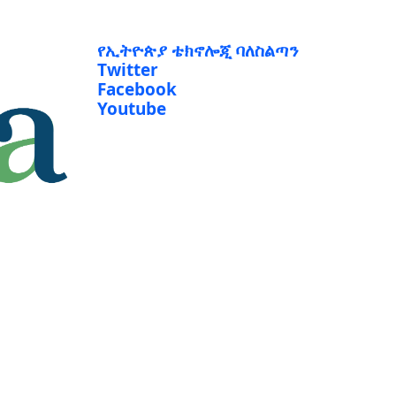
የኢትዮጵያ ቴክኖሎጂ ባለስልጣን
Twitter
Facebook
Youtube