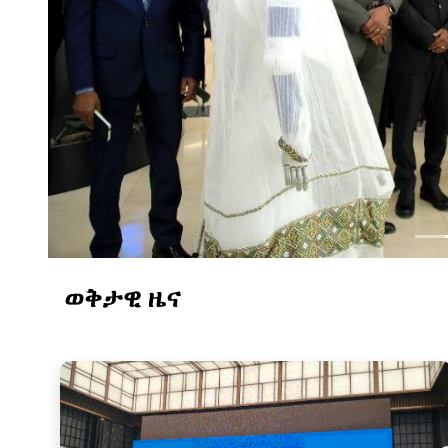
ወቅታዊ ዜና