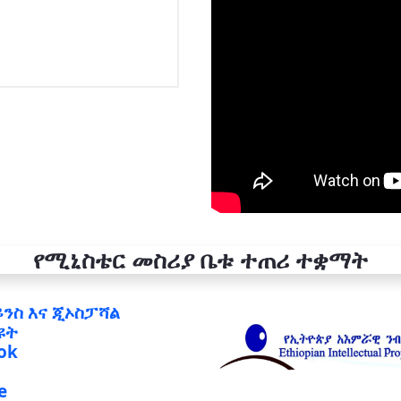
የሚኒስቴር መስሪያ ቤቱ ተጠሪ ተቋማት
ይንስ እና ጂኦስፓሻል
ዩት
ok
e