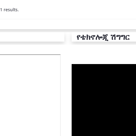
1 results.
የቴክኖሎጂ ሽግግር