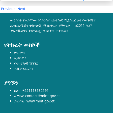
Previous
Next
መንግስት የቀድሞው የሳይንስና ቴክኖሎጂ ሚኒስቴር እና የመገናኛና
ኢንፎርሜሽን ቴክኖሎጂ ሚኒስቴርን በማዋሃድ በ2011 ዓ.ም
የኢኖቬሽንና ቴክኖሎጂ ሚኒስቴር ተቋቋመ፡፡
የትኩረት መስኮች
ምርምር
ኢኖቬሽን
የቴክኖሎጂ ሽግግር
ዲጂታላይዜሽን
ያግኙን
ስልክ: +251118132191
ኢሜል: contact@mint.gov.et
ድረ-ገጽ: www.mint.gov.et