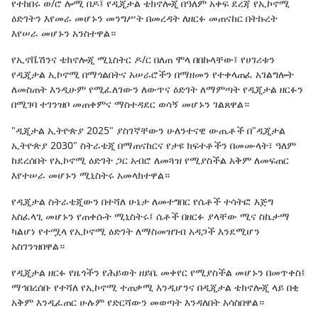
የተከበሩ ወ/ሮ ሎሚ በዶ፤ የዲጂታል ቴክኖሎጂ በዓለም አቀፍ ደረጃ የኢኮኖሚ
ዕድገትን እየመራ መሆኑን መንግሥት በመረዳት ለዘርፉ መጠናከር በትኩረት
እየሠራ መሆኑን አንስተዋል።
የኢኖቬሽንና ቴክኖሎጂ ሚኒስትር ዶ/ር በለጠ ሞላ በበኩላቸው፤ የሀገሪቱን
የዲጂታል ኢኮኖሚ በማጎልበትና አሠራሮችን በማዘመን የተቀላጠፈ አገልግሎት
ለመስጠት እንዲሁም የሚፈለገውን ለውጥና ዕድገት ለማምጣት የዲጂታል ዘርፉን
በሚገባ ተገንዝቦ መጠቀምና ማስተዳደር ወሳኝ መሆኑን ገልጸዋል።
"ዲጂታል ኢትዮጵያ 2025" ያስገኛቸውን ሁለንተናዊ ውጤቶች በ"ዲጂታል
ኢትዮጵያ 2030" ስትራቴጂ በማጠናከርና የታዩ ክፍተቶችን በመሙላት፣ ዓለም
ከደረሰበት የኢኮኖሚ ዕድገት ጋር አብሮ ለመጓዝ የሚያስችል አቅም ለመፍጠር
እየተሠራ መሆኑን ሚኒስትሩ አመላክተዋል።
የዲጂታል ስትራቴጂውን በተሻለ ሁኔታ ለመተግበር የሴቶች ተሳትፎ እጅግ
አስፈላጊ መሆኑን የጠቀሱት ሚኒስትሩ፤ ሴቶች በዘርፉ ያላቸው ሚና ስኬታማ
ካልሆነ የተሟላ የኢኮኖሚ ዕድገት ለማስመዝገብ አዳጋች እንደሚሆን
አስገንዝበዋል።
የዲጂታል ዘርፉ የዜጎችን የሕይወት ዘይቤ መቀየር የሚያስችል መሆኑን በመጥቀስ፤
ማኅበረሰቡ የተሻለ የኢኮኖሚ ተጠቃሚ እንዲሆንና በዲጂታል ቴክኖሎጂ ላይ በቂ
አቅም እንዲፈጠር ሁሉም የድርሻውን መወጣት እንዳለበት አሳስበዋል።