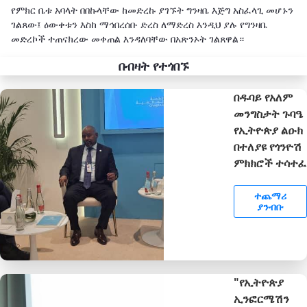
የምክር ቤቱ አባላት በበኩላቸው ከመድረኩ ያገኙት ግንዛቤ እጅግ አስፈላጊ መሆኑን
ገልጸው፤ ዕውቀቱን እስከ ማኅበረሰቡ ድረስ ለማድረስ እንዲህ ያሉ የግንዛቤ
መድረኮች ተጠናክረው መቀጠል እንዳለባቸው በአጽንኦት ገልጸዋል።
በብዛት የተጎበኙ
በዱባይ የአለም
መንግስታት ጉባዔ
የኢትዮጵያ ልዑክ
በተለያዩ የጎንዮሽ
ምክክሮች ተሳተፈ
ተጨማሪ
ያንብቡ
"የኢትዮጵያ
ኢንፎርሜሽን