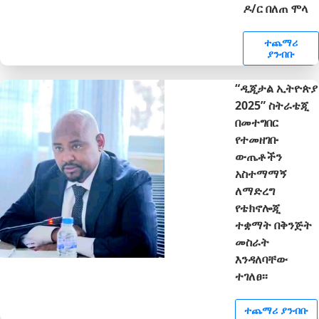
ዶ/ር በለጠ ሞላ
ተጨማሪ
ያንብቡ
“ዲጂታል ኢትዮጵያ
2025” ስትራቴጂ
በመተግበር
የተመዘገቡ
ውጤቶችን
አስተማማኝ
ለማድረግ
የቴክኖሎጂ
ተቋማት በቅንጅት
መስራት
እንዳለባቸው
ተገለፀ፡፡
ተጨማሪ ያንብቡ