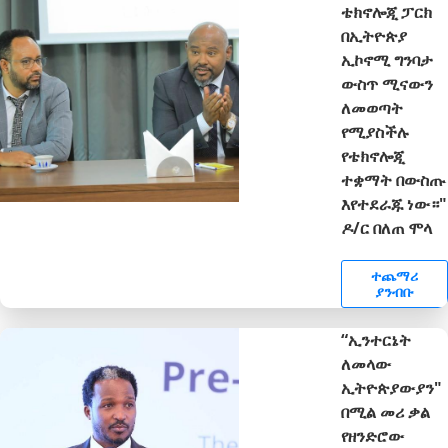
ቴክኖሎጂ ፓርክ
በኢትዮጵያ
ኢኮኖሚ ግንባታ
ውስጥ ሚናውን
ለመወጣት
የሚያስችሉ
የቴክኖሎጂ
ተቋማት በውስጡ
እየተደራጁ ነው።"
ዶ/ር በለጠ ሞላ
ተጨማሪ
ያንብቡ
“ኢንተርኔት
ለመላው
ኢትዮጵያውያን"
በሚል መሪ ቃል
የዘንድሮው