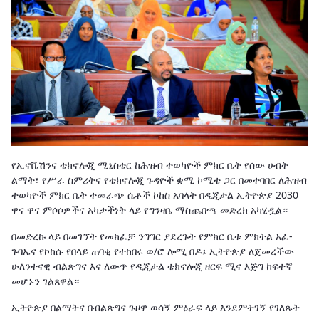
የኢኖቬሽንና ቴክኖሎጂ ሚኒስቴር ከሕዝብ ተወካዮች ምክር ቤት የሰው ሀብት
ልማት፣ የሥራ ስምሪትና የቴክኖሎጂ ጉዳዮች ቋሚ ኮሚቴ ጋር በመተባበር ለሕዝብ
ተወካዮች ምክር ቤት ተመራጭ ሴቶች ኮከስ አባላት በዲጂታል ኢትዮጵያ 2030
ዋና ዋና ምሶሶዎችና አካታችነት ላይ የግንዛቤ ማስጨበጫ መድረክ አካሂዷል።
በመድረኩ ላይ በመገኘት የመክፈቻ ንግግር ያደረጉት የምክር ቤቱ ምክትል አፈ-
ጉባኤና የኮከሱ የበላይ ጠባቂ የተከበሩ ወ/ሮ ሎሚ በዶ፤ ኢትዮጵያ ለጀመረችው
ሁለንተናዊ ብልጽግና እና ለውጥ የዲጂታል ቴክኖሎጂ ዘርፍ ሚና እጅግ ከፍተኛ
መሆኑን ገልጸዋል።
ኢትዮጵያ በልማትና በብልጽግና ጉዞዋ ወሳኝ ምዕራፍ ላይ እንደምትገኝ የገለጹት