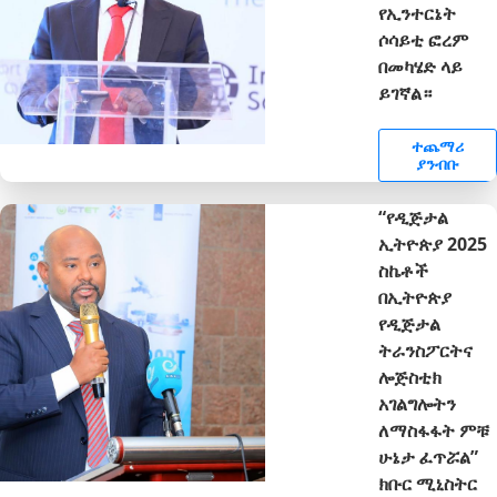
የኢንተርኔት
ሶሳይቲ ፎረም
በመካሄድ ላይ
ይገኛል።
ተጨማሪ
ያንብቡ
“የዲጅታል
ኢትዮጵያ 2025
ስኬቶች
በኢትዮጵያ
የዲጅታል
ትራንስፖርትና
ሎጅስቲክ
አገልግሎትን
ለማስፋፋት ምቹ
ሁኔታ ፈጥሯል”
ክቡር ሚኒስትር