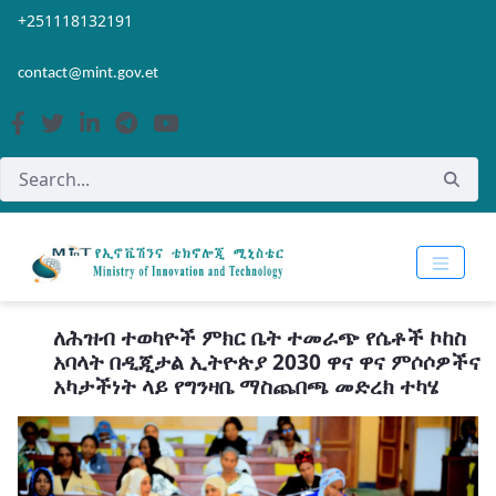
Skip to Main Content
Open Accessibility Menu
+251118132191
contact@mint.gov.et
ለሕዝብ ተወካዮች ምክር ቤት ተመራጭ የሴቶች ኮከስ
አባላት በዲጂታል ኢትዮጵያ 2030 ዋና ዋና ምሶሶዎችና
አካታችነት ላይ የግንዛቤ ማስጨበጫ መድረክ ተካሄ