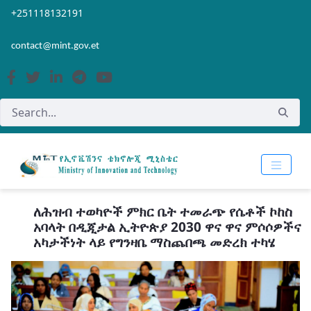
Skip to Main Content
Open Accessibility Menu
+251118132191
contact@mint.gov.et
ለሕዝብ ተወካዮች ምክር ቤት ተመራጭ የሴቶች ኮከስ
አባላት በዲጂታል ኢትዮጵያ 2030 ዋና ዋና ምሶሶዎችና
አካታችነት ላይ የግንዛቤ ማስጨበጫ መድረክ ተካሄ