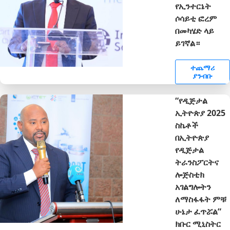
የኢንተርኔት
ሶሳይቲ ፎረም
በመካሄድ ላይ
ይገኛል።
ተጨማሪ
ያንብቡ
“የዲጅታል
ኢትዮጵያ 2025
ስኬቶች
በኢትዮጵያ
የዲጅታል
ትራንስፖርትና
ሎጅስቲክ
አገልግሎትን
ለማስፋፋት ምቹ
ሁኔታ ፈጥሯል”
ክቡር ሚኒስትር