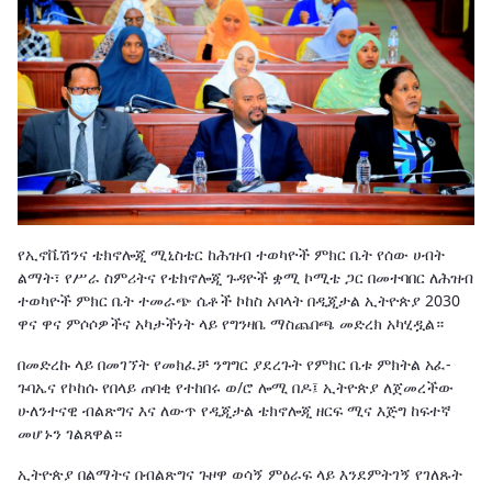
የኢኖቬሽንና ቴክኖሎጂ ሚኒስቴር ከሕዝብ ተወካዮች ምክር ቤት የሰው ሀብት
ልማት፣ የሥራ ስምሪትና የቴክኖሎጂ ጉዳዮች ቋሚ ኮሚቴ ጋር በመተባበር ለሕዝብ
ተወካዮች ምክር ቤት ተመራጭ ሴቶች ኮከስ አባላት በዲጂታል ኢትዮጵያ 2030
ዋና ዋና ምሶሶዎችና አካታችነት ላይ የግንዛቤ ማስጨበጫ መድረክ አካሂዷል።
በመድረኩ ላይ በመገኘት የመክፈቻ ንግግር ያደረጉት የምክር ቤቱ ምክትል አፈ-
ጉባኤና የኮከሱ የበላይ ጠባቂ የተከበሩ ወ/ሮ ሎሚ በዶ፤ ኢትዮጵያ ለጀመረችው
ሁለንተናዊ ብልጽግና እና ለውጥ የዲጂታል ቴክኖሎጂ ዘርፍ ሚና እጅግ ከፍተኛ
መሆኑን ገልጸዋል።
ኢትዮጵያ በልማትና በብልጽግና ጉዞዋ ወሳኝ ምዕራፍ ላይ እንደምትገኝ የገለጹት