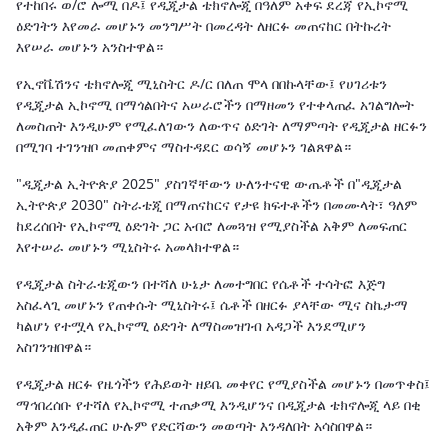
የተከበሩ ወ/ሮ ሎሚ በዶ፤ የዲጂታል ቴክኖሎጂ በዓለም አቀፍ ደረጃ የኢኮኖሚ
ዕድገትን እየመራ መሆኑን መንግሥት በመረዳት ለዘርፉ መጠናከር በትኩረት
እየሠራ መሆኑን አንስተዋል።
የኢኖቬሽንና ቴክኖሎጂ ሚኒስትር ዶ/ር በለጠ ሞላ በበኩላቸው፤ የሀገሪቱን
የዲጂታል ኢኮኖሚ በማጎልበትና አሠራሮችን በማዘመን የተቀላጠፈ አገልግሎት
ለመስጠት እንዲሁም የሚፈለገውን ለውጥና ዕድገት ለማምጣት የዲጂታል ዘርፉን
በሚገባ ተገንዝቦ መጠቀምና ማስተዳደር ወሳኝ መሆኑን ገልጸዋል።
"ዲጂታል ኢትዮጵያ 2025" ያስገኛቸውን ሁለንተናዊ ውጤቶች በ"ዲጂታል
ኢትዮጵያ 2030" ስትራቴጂ በማጠናከርና የታዩ ክፍተቶችን በመሙላት፣ ዓለም
ከደረሰበት የኢኮኖሚ ዕድገት ጋር አብሮ ለመጓዝ የሚያስችል አቅም ለመፍጠር
እየተሠራ መሆኑን ሚኒስትሩ አመላክተዋል።
የዲጂታል ስትራቴጂውን በተሻለ ሁኔታ ለመተግበር የሴቶች ተሳትፎ እጅግ
አስፈላጊ መሆኑን የጠቀሱት ሚኒስትሩ፤ ሴቶች በዘርፉ ያላቸው ሚና ስኬታማ
ካልሆነ የተሟላ የኢኮኖሚ ዕድገት ለማስመዝገብ አዳጋች እንደሚሆን
አስገንዝበዋል።
የዲጂታል ዘርፉ የዜጎችን የሕይወት ዘይቤ መቀየር የሚያስችል መሆኑን በመጥቀስ፤
ማኅበረሰቡ የተሻለ የኢኮኖሚ ተጠቃሚ እንዲሆንና በዲጂታል ቴክኖሎጂ ላይ በቂ
አቅም እንዲፈጠር ሁሉም የድርሻውን መወጣት እንዳለበት አሳስበዋል።