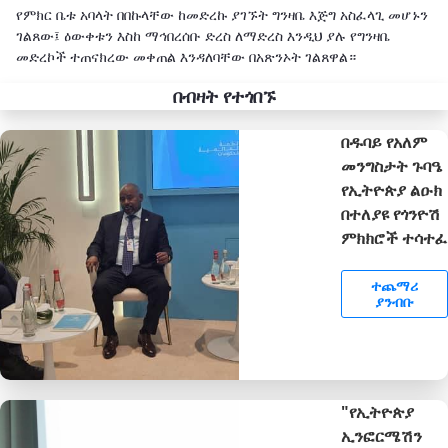
የምክር ቤቱ አባላት በበኩላቸው ከመድረኩ ያገኙት ግንዛቤ እጅግ አስፈላጊ መሆኑን
ገልጸው፤ ዕውቀቱን እስከ ማኅበረሰቡ ድረስ ለማድረስ እንዲህ ያሉ የግንዛቤ
መድረኮች ተጠናክረው መቀጠል እንዳለባቸው በአጽንኦት ገልጸዋል።
በብዛት የተጎበኙ
በዱባይ የአለም
መንግስታት ጉባዔ
የኢትዮጵያ ልዑክ
በተለያዩ የጎንዮሽ
ምክክሮች ተሳተፈ
ተጨማሪ
ያንብቡ
"የኢትዮጵያ
ኢንፎርሜሽን