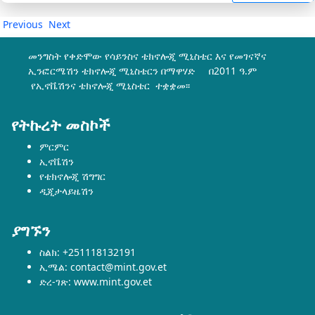
Previous
Next
መንግስት የቀድሞው የሳይንስና ቴክኖሎጂ ሚኒስቴር እና የመገናኛና
ኢንፎርሜሽን ቴክኖሎጂ ሚኒስቴርን በማዋሃድ በ2011 ዓ.ም
የኢኖቬሽንና ቴክኖሎጂ ሚኒስቴር ተቋቋመ፡፡
የትኩረት መስኮች
ምርምር
ኢኖቬሽን
የቴክኖሎጂ ሽግግር
ዲጂታላይዜሽን
ያግኙን
ስልክ: +251118132191
ኢሜል: contact@mint.gov.et
ድረ-ገጽ: www.mint.gov.et