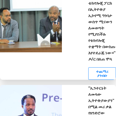
ቴክኖሎጂ ፓርክ
በኢትዮጵያ
ኢኮኖሚ ግንባታ
ውስጥ ሚናውን
ለመወጣት
የሚያስችሉ
የቴክኖሎጂ
ተቋማት በውስጡ
እየተደራጁ ነው።"
ዶ/ር በለጠ ሞላ
ተጨማሪ
ያንብቡ
“ኢንተርኔት
ለመላው
ኢትዮጵያውያን"
በሚል መሪ ቃል
የዘንድሮው