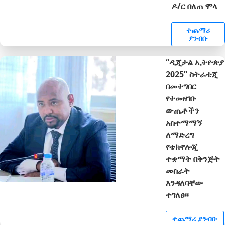
ዶ/ር በለጠ ሞላ
ተጨማሪ
ያንብቡ
“ዲጂታል ኢትዮጵያ
2025” ስትራቴጂ
በመተግበር
የተመዘገቡ
ውጤቶችን
አስተማማኝ
ለማድረግ
የቴክኖሎጂ
ተቋማት በቅንጅት
መስራት
እንዳለባቸው
ተገለፀ፡፡
ተጨማሪ ያንብቡ