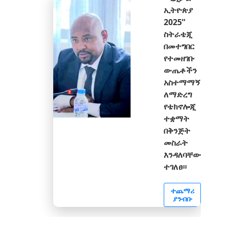
ኢትዮጵያ
2025”
ስትራቴጂ
በመተግበር
የተመዘገቡ
ውጤቶችን
አስተማማኝ
ለማድረግ
የቴክኖሎጂ
ተቋማት
በቅንጅት
መስራት
እንዳለባቸው
ተገለፀ፡፡
ተጨማሪ
ያንብቡ