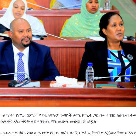
ት ልማት፣ የሥራ ስምሪትና የቴክኖሎጂ ጉዳዮች ቋሚ ኮሚቴ ጋር በመተባበር ለሕዝብ ተ
ሶሶዎችና አካታችነት ላይ የግንዛቤ ማስጨበጫ መድረክ አካሂዷል።
ፈ-ጉባኤና የኮከሱ የበላይ ጠባቂ የተከበሩ ወ/ሮ ሎሚ በዶ፤ ኢትዮጵያ ለጀመረችው ሁለን