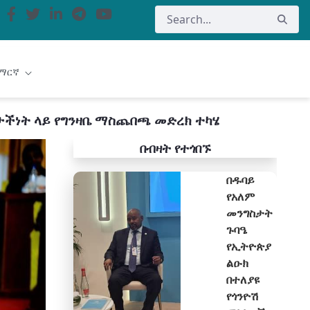
ማርኛ
ታችነት ላይ የግንዛቤ ማስጨበጫ መድረክ ተካሄ
በብዛት የተጎበኙ
በዱባይ
የአለም
መንግስታት
ጉባዔ
የኢትዮጵያ
ልዑክ
በተለያዩ
የጎንዮሽ