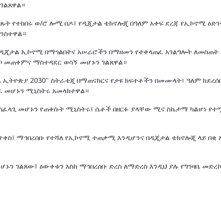
 ገልጸዋል።
ጹት የተከበሩ ወ/ሮ ሎሚ በዶ፤ የዲጂታል ቴክኖሎጂ በዓለም አቀፍ ደረጃ የኢኮኖሚ ዕድገ
አንስተዋል።
ን የዲጂታል ኢኮኖሚ በማጎልበትና አሠራሮችን በማዘመን የተቀላጠፈ አገልግሎት ለመስጠት
ቦ መጠቀምና ማስተዳደር ወሳኝ መሆኑን ገልጸዋል።
 ኢትዮጵያ 2030" ስትራቴጂ በማጠናከርና የታዩ ክፍተቶችን በመሙላት፣ ዓለም ከደረሰ
ራ መሆኑን ሚኒስትሩ አመላክተዋል።
አስፈላጊ መሆኑን የጠቀሱት ሚኒስትሩ፤ ሴቶች በዘርፉ ያላቸው ሚና ስኬታማ ካልሆነ የተ
ጥቀስ፤ ማኅበረሰቡ የተሻለ የኢኮኖሚ ተጠቃሚ እንዲሆንና በዲጂታል ቴክኖሎጂ ላይ በቂ
መሆኑን ገልጸው፤ ዕውቀቱን እስከ ማኅበረሰቡ ድረስ ለማድረስ እንዲህ ያሉ የግንዛቤ መድረ