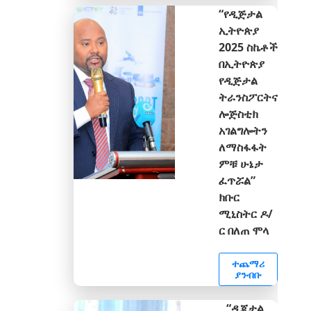
“የዲጅታል
ኢትዮጵያ
2025 ስኬቶች
በኢትዮጵያ
የዲጅታል
ትራንስፖርትና
ሎጅስቲክ
አገልግሎትን
ለማስፋፋት
ምቹ ሁኔታ
ፈጥሯል”
ክቡር
ሚኒስትር ዶ/
ር በለጠ ሞላ
ተጨማሪ
ያንብቡ
“ዲጂታል