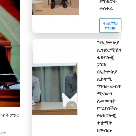
ምክክሮች
ተሳተፈ
ተጨማሪ
ያንብቡ
"የኢትዮጵያ
ኢንፎርሜሽን
ቴክኖሎጂ
ፓርክ
በኢትዮጵያ
ኢኮኖሚ
ግንባታ ውስጥ
ሚናውን
ለመወጣት
የሚያስችሉ
ወካዮች ምክር
የቴክኖሎጂ
ተቋማት
በውስጡ
ተናዊ