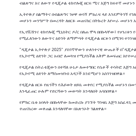
ብልጽግና እና ለውጥ የዲጂታል ቴክኖሎጂ ዘርፍ ሚና እጅግ ከፍተኛ መሆኑን
ኢትዮጵያ በልማትና በብልጽግና ጉዞዋ ወሳኝ ምዕራፍ ላይ እንደምትገኝ የገለ
መሆኑን መንግሥት በመረዳት ለዘርፉ መጠናከር በትኩረት እየሠራ መሆኑን 
የኢኖቬሽንና ቴክኖሎጂ ሚኒስትር ዶ/ር በለጠ ሞላ በበኩላቸው፤ የሀገሪቱ
የሚፈለገውን ለውጥና ዕድገት ለማምጣት የዲጂታል ዘርፉን በሚገባ ተገንዝ
"ዲጂታል ኢትዮጵያ 2025" ያስገኛቸውን ሁለንተናዊ ውጤቶች በ"ዲጂታል
የኢኮኖሚ ዕድገት ጋር አብሮ ለመጓዝ የሚያስችል አቅም ለመፍጠር እየተሠ
የዲጂታል ስትራቴጂውን በተሻለ ሁኔታ ለመተግበር የሴቶች ተሳትፎ እጅግ 
የኢኮኖሚ ዕድገት ለማስመዝገብ አዳጋች እንደሚሆን አስገንዝበዋል።
የዲጂታል ዘርፉ የዜጎችን የሕይወት ዘይቤ መቀየር የሚያስችል መሆኑን በመ
እንዲፈጠር ሁሉም የድርሻውን መወጣት እንዳለበት አሳስበዋል።
የምክር ቤቱ አባላት በበኩላቸው ከመድረኩ ያገኙት ግንዛቤ እጅግ አስፈላጊ 
ተጠናክረው መቀጠል እንዳለባቸው በአጽንኦት ገልጸዋል።