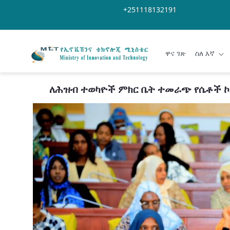
Skip to Main Content
Open Accessibility Menu
+251118132191
ዋና ገጽ
ስለ እኛ
ለሕዝብ ተወካዮች ምክር ቤት ተመራጭ የሴቶች ኮከ