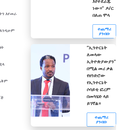
እየተደራጁ
ነው።" ዶ/ር
ትን እየመራ
በለጠ ሞላ
ተጨማሪ
 እንዲሁም
ያንብቡ
በት
“ኢንተርኔት
ለመላው
ኢትዮጵያውያን"
ሟላ
በሚል መሪ ቃል
የዘንድሮው
 አቅም
የኢንተርኔት
ሶሳይቲ ፎረም
በመካሄድ ላይ
ኮች
ይገኛል።
ተጨማሪ
ያንብቡ