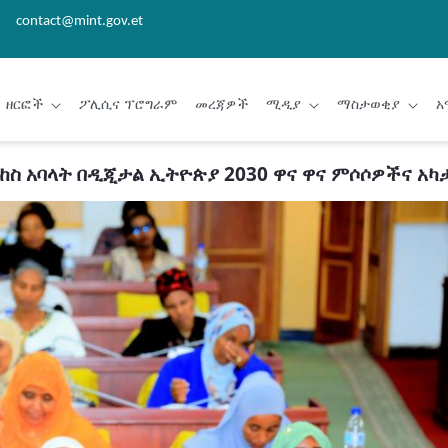
contact@mint.gov.et
ዘርፎች
ፖሊሲና ፕሮግራም
መረጃዎች
ሚዲያ
ማስታወቂያ
አ
ስ አባላት በዲጂታል ኢትዮጵያ 2030 ዋና ዋና ምሶሶዎችና አካ