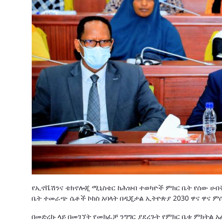
የኢኖቬሽንና ቴክኖሎጂ ሚኒስቴር ከሕዝብ ተወካዮች ምክር ቤት የሰው ሀብ
ቤት ተመራጭ ሴቶች ኮከስ አባላት በዲጂታል ኢትዮጵያ 2030 ዋና ዋና ም
በመድረኩ ላይ በመገኘት የመክፈቻ ንግግር ያደረጉት የምክር ቤቱ ምክትል አ