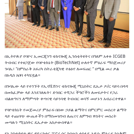
በኢትዮጵያ የባዮና ኢመርጂንግ ቴክኖሎጂ ኢንስቲትዩትና በዓለም አቀፉ ICGEB
ትብብር የተዘጋጀው የባዮቴክኔት (BioTechNet) ሁለተኛ ምዕራፍ ማስጀመሪያ
ጉባኤ፣ “በምስራቅ አፍሪካ ስትራቴጂካዊ ተፅዕኖ ለመፍጠር “ በሚል መሪ ቃል
በአዲስ አበባ ተካሂዷል።
በጉባኤው ላይ የተገኙት የኢኖቬሽንና ቴክኖሎጂ ሚኒስትር ዴኤታ ዶ/ር ባይሳ በዳዳ
በመክፈቻው ላይ እንደገለጹት፣ ድንበር ተሻጋሪ ችግሮችን ለመፍታትና የጋራ
ብልጽግናን ለማምጣት ቀጣናዊ ሳይንሳዊ ትብብር ወሳኝ መሆኑን አብራርተዋል።
የባዮቴክኔት የመጀመሪያ ምዕራፍ በሰው ኃይል ልማትና በምርምር መሰረተ ልማት
ላይ ተጨባጭ ውጤቶችን በማስመዝገብ ለጤናና ለምግብ ዋስትና መሰረት
መጣሉን ሚኒስትር ዴኤታው አስታውሰዋል።
የኢንስቲትዩቱ ዋና ዳይሬክተር ፕሮፌሰር ካሳሁን ተስፋዬ አዲሱ ምዕራፍ ከአቅም