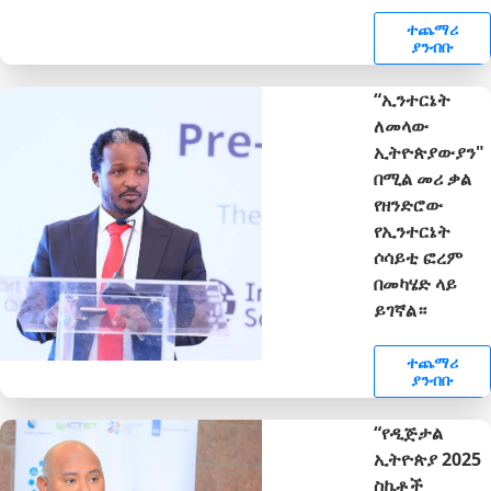
ተጨማሪ
ያንብቡ
“ኢንተርኔት
ለመላው
ኢትዮጵያውያን"
በሚል መሪ ቃል
የዘንድሮው
የኢንተርኔት
ሶሳይቲ ፎረም
በመካሄድ ላይ
ይገኛል።
ተጨማሪ
ያንብቡ
“የዲጅታል
ኢትዮጵያ 2025
ስኬቶች