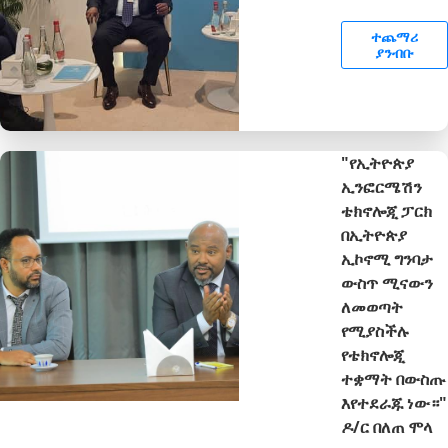
ተጨማሪ
ያንብቡ
"የኢትዮጵያ
ኢንፎርሜሽን
ቴክኖሎጂ ፓርክ
በኢትዮጵያ
ኢኮኖሚ ግንባታ
ውስጥ ሚናውን
ለመወጣት
የሚያስችሉ
የቴክኖሎጂ
ተቋማት በውስጡ
እየተደራጁ ነው።"
ዶ/ር በለጠ ሞላ