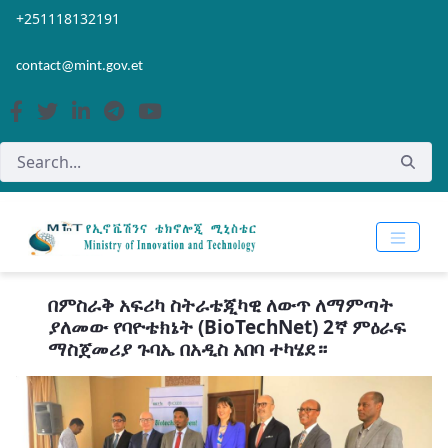
Skip to Main Content
Open Accessibility Menu
+251118132191
contact@mint.gov.et
በምስራቅ አፍሪካ ስትራቴጂካዊ ለውጥ ለማምጣት
ያለመው የባዮቴክኔት (BioTechNet) 2ኛ ምዕራፍ
ማስጀመሪያ ጉባኤ በአዲስ አበባ ተካሄደ።