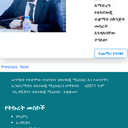
ለማድረግ
የቴክኖሎጂ
ተቋማት በቅንጅት
መስራት
እንዳለባቸው
ተገለፀ፡፡
ተጨማሪ ያንብቡ
Previous
Next
መንግስት የቀድሞው የሳይንስና ቴክኖሎጂ ሚኒስቴር እና የመገናኛና
ኢንፎርሜሽን ቴክኖሎጂ ሚኒስቴርን በማዋሃድ በ2011 ዓ.ም
የኢኖቬሽንና ቴክኖሎጂ ሚኒስቴር ተቋቋመ፡፡
የትኩረት መስኮች
ምርምር
ኢኖቬሽን