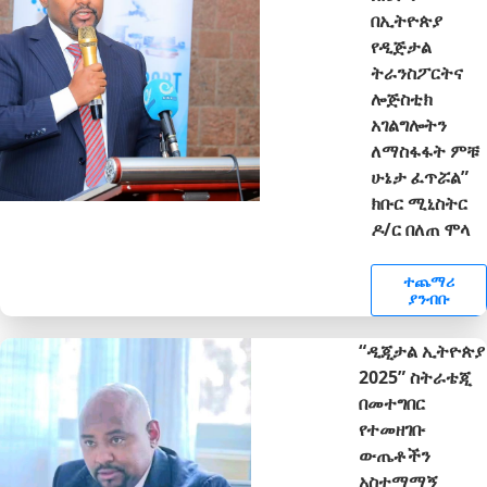
በኢትዮጵያ
የዲጅታል
ትራንስፖርትና
ሎጅስቲክ
አገልግሎትን
ለማስፋፋት ምቹ
ሁኔታ ፈጥሯል”
ክቡር ሚኒስትር
ዶ/ር በለጠ ሞላ
ተጨማሪ
ያንብቡ
“ዲጂታል ኢትዮጵያ
2025” ስትራቴጂ
በመተግበር
የተመዘገቡ
ውጤቶችን
አስተማማኝ