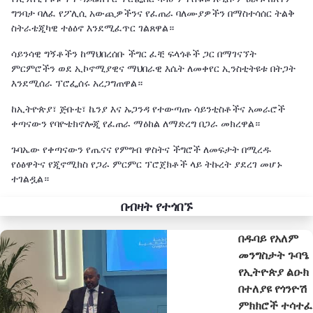
ግንባታ ባለፈ የፖሊሲ አውጪዎችንና የፈጠራ ባለሙያዎችን በማስተሳሰር ትልቅ
ስትራቴጂካዊ ተፅዕኖ እንደሚፈጥር ገልጸዋል።
ሳይንሳዊ ግኝቶችን ከማህበረሰቡ ችግር ፈቺ ፍላጎቶች ጋር በማገናኘት
ምርምሮችን ወደ ኢኮኖሚያዊና ማህበራዊ እሴት ለመቀየር ኢንስቲትዩቱ በትጋት
እንደሚሰራ ፕሮፌሰሩ አረጋግጠዋል።
ከኢትዮጵያ፣ ጅቡቲ፣ ኬንያ እና ኡጋንዳ የተውጣጡ ሳይንቲስቶችና አመራሮች
ቀጣናውን የባዮቴክኖሎጂ የፈጠራ ማዕከል ለማድረግ በጋራ መክረዋል።
ጉባኤው የቀጣናውን የጤናና የምግብ ዋስትና ችግሮች ለመፍታት በሚረዱ
የዕፅዋትና የጂኖሚክስ የጋራ ምርምር ፕሮጀክቶች ላይ ትኩረት ያደረገ መሆኑ
ተገልዷል።
በብዛት የተጎበኙ
በዱባይ የአለም
መንግስታት ጉባዔ
የኢትዮጵያ ልዑክ
በተለያዩ የጎንዮሽ
ምክክሮች ተሳተፈ