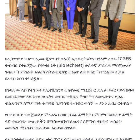
በኢትዮጵያ የባዮና ኢመርጂንግ ቴክኖሎጂ ኢንስቲትዩትና በዓለም አቀፉ ICGEB
ትብብር የተዘጋጀው የባዮቴክኔት (BioTechNet) ሁለተኛ ምዕራፍ ማስጀመሪያ
ጉባኤ፣ “በምስራቅ አፍሪካ ስትራቴጂካዊ ተፅዕኖ ለመፍጠር “ በሚል መሪ ቃል
በአዲስ አበባ ተካሂዷል።
በጉባኤው ላይ የተገኙት የኢኖቬሽንና ቴክኖሎጂ ሚኒስትር ዴኤታ ዶ/ር ባይሳ በዳዳ
በመክፈቻው ላይ እንደገለጹት፣ ድንበር ተሻጋሪ ችግሮችን ለመፍታትና የጋራ
ብልጽግናን ለማምጣት ቀጣናዊ ሳይንሳዊ ትብብር ወሳኝ መሆኑን አብራርተዋል።
የባዮቴክኔት የመጀመሪያ ምዕራፍ በሰው ኃይል ልማትና በምርምር መሰረተ ልማት
ላይ ተጨባጭ ውጤቶችን በማስመዝገብ ለጤናና ለምግብ ዋስትና መሰረት
መጣሉን ሚኒስትር ዴኤታው አስታውሰዋል።
የኢንስቲትዩቱ ዋና ዳይሬክተር ፕሮፌሰር ካሳሁን ተስፋዬ አዲሱ ምዕራፍ ከአቅም