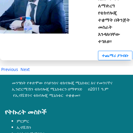
ለማድረግ
የቴክኖሎጂ
ተቋማት በቅንጅት
መስራት
እንዳለባቸው
ተገለፀ፡፡
ተጨማሪ ያንብቡ
Previous
Next
መንግስት የቀድሞው የሳይንስና ቴክኖሎጂ ሚኒስቴር እና የመገናኛና
ኢንፎርሜሽን ቴክኖሎጂ ሚኒስቴርን በማዋሃድ በ2011 ዓ.ም
የኢኖቬሽንና ቴክኖሎጂ ሚኒስቴር ተቋቋመ፡፡
የትኩረት መስኮች
ምርምር
ኢኖቬሽን