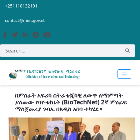
Skip to Main Content
Open Accessibility Menu
+251118132191
contact@mint.gov.et
በምስራቅ አፍሪካ ስትራቴጂካዊ ለውጥ ለማምጣት
ያለመው የባዮቴክኔት (BioTechNet) 2ኛ ምዕራፍ
ማስጀመሪያ ጉባኤ በአዲስ አበባ ተካሄደ።