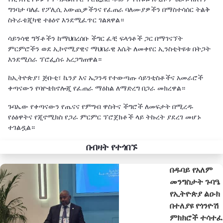
ግንባታ ባለፈ የፖሊሲ አውጪዎችንና የፈጠራ ባለሙያዎችን በማስተሳሰር ትልቅ
ስትራቴጂካዊ ተፅዕኖ እንደሚፈጥር ገልጸዋል።
ሳይንሳዊ ግኝቶችን ከማህበረሰቡ ችግር ፈቺ ፍላጎቶች ጋር በማገናኘት
ምርምሮችን ወደ ኢኮኖሚያዊና ማህበራዊ እሴት ለመቀየር ኢንስቲትዩቱ በትጋት
እንደሚሰራ ፕሮፌሰሩ አረጋግጠዋል።
ከኢትዮጵያ፣ ጅቡቲ፣ ኬንያ እና ኡጋንዳ የተውጣጡ ሳይንቲስቶችና አመራሮች
ቀጣናውን የባዮቴክኖሎጂ የፈጠራ ማዕከል ለማድረግ በጋራ መክረዋል።
ጉባኤው የቀጣናውን የጤናና የምግብ ዋስትና ችግሮች ለመፍታት በሚረዱ
የዕፅዋትና የጂኖሚክስ የጋራ ምርምር ፕሮጀክቶች ላይ ትኩረት ያደረገ መሆኑ
ተገልዷል።
በብዛት የተጎበኙ
በዱባይ የአለም
መንግስታት ጉባዔ
የኢትዮጵያ ልዑክ
በተለያዩ የጎንዮሽ
ምክክሮች ተሳተፈ