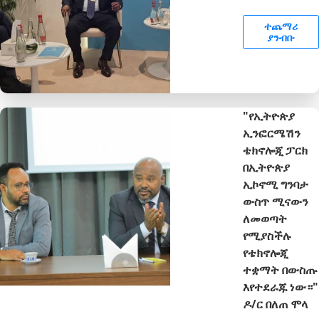
ተጨማሪ
ያንብቡ
"የኢትዮጵያ
ኢንፎርሜሽን
ቴክኖሎጂ ፓርክ
በኢትዮጵያ
ኢኮኖሚ ግንባታ
ውስጥ ሚናውን
ለመወጣት
የሚያስችሉ
የቴክኖሎጂ
ተቋማት በውስጡ
እየተደራጁ ነው።"
ዶ/ር በለጠ ሞላ