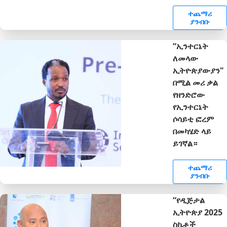
ተጨማሪ
ያንብቡ
“ኢንተርኔት
ለመላው
ኢትዮጵያውያን"
በሚል መሪ ቃል
የዘንድሮው
የኢንተርኔት
ሶሳይቲ ፎረም
በመካሄድ ላይ
ይገኛል።
ተጨማሪ
ያንብቡ
“የዲጅታል
ኢትዮጵያ 2025
ስኬቶች