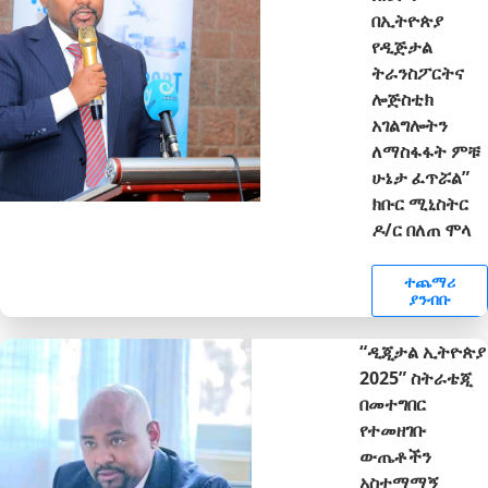
በኢትዮጵያ
የዲጅታል
ትራንስፖርትና
ሎጅስቲክ
አገልግሎትን
ለማስፋፋት ምቹ
ሁኔታ ፈጥሯል”
ክቡር ሚኒስትር
ዶ/ር በለጠ ሞላ
ተጨማሪ
ያንብቡ
“ዲጂታል ኢትዮጵያ
2025” ስትራቴጂ
በመተግበር
የተመዘገቡ
ውጤቶችን
አስተማማኝ