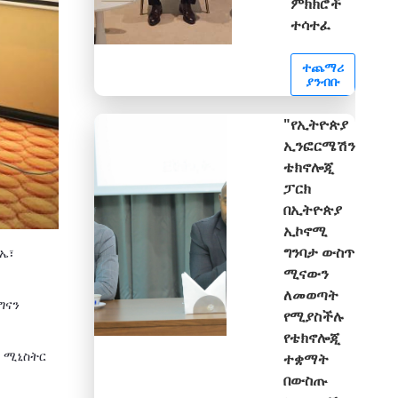
ምክክሮች
ተሳተፈ
ተጨማሪ
ያንብቡ
"የኢትዮጵያ
ኢንፎርሜሽን
ቴክኖሎጂ
ፓርክ
በኢትዮጵያ
ኢኮኖሚ
ግንባታ ውስጥ
ኤ፣
ሚናውን
ለመወጣት
ግናን
የሚያስችሉ
የቴክኖሎጂ
 ሚኒስትር
ተቋማት
በውስጡ