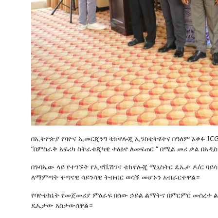
በኢትዮጵያ የባዮና ኢመርጂንግ ቴክኖሎጂ ኢንስቲትዩትና በዓለም አቀፉ ICG
“በምስራቅ አፍሪካ ስትራቴጂካዊ ተፅዕኖ ለመፍጠር “ በሚል መሪ ቃል በአዲስ
በጉባኤው ላይ የተገኙት የኢኖቬሽንና ቴክኖሎጂ ሚኒስትር ዴኤታ ዶ/ር ባይሳ
ለማምጣት ቀጣናዊ ሳይንሳዊ ትብብር ወሳኝ መሆኑን አብራርተዋል።
የባዮቴክኔት የመጀመሪያ ምዕራፍ በሰው ኃይል ልማትና በምርምር መሰረተ
ዴኤታው አስታውሰዋል።