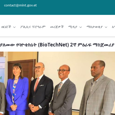
contact@mint.gov.et
ዘርፎች
ፖሊሲና ፕሮግራም
መረጃዎች
ሚዲያ
ማስታወቂያ
አ
መው የባዮቴክኔት (BioTechNet) 2ኛ ምዕራፍ ማስጀመሪያ 