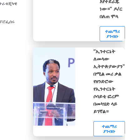
እየተደራጁ
ስትራቴጂካዊ
ነው።" ዶ/ር
በለጠ ሞላ
 ፕሮፌሰሩ
ተጨማሪ
ያንብቡ
“ኢንተርኔት
ለመላው
ኢትዮጵያውያን"
በሚል መሪ ቃል
የዘንድሮው
የኢንተርኔት
ሶሳይቲ ፎረም
በመካሄድ ላይ
ይገኛል።
ተጨማሪ
ያንብቡ