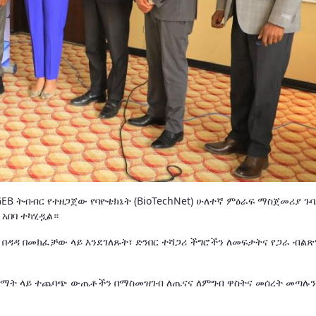
EB ትብብር የተዘጋጀው የባዮቴክኔት (BioTechNet) ሁለተኛ ምዕራፍ ማስጀመሪያ ጉባ
 አበባ ተካሂዷል።
 በዳዳ በመክፈቻው ላይ እንደገለጹት፣ ድንበር ተሻጋሪ ችግሮችን ለመፍታትና የጋራ ብልጽ
 ልማት ላይ ተጨባጭ ውጤቶችን በማስመዝገብ ለጤናና ለምግብ ዋስትና መሰረት መጣሉን