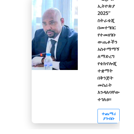
ኢትዮጵያ
2025”
ስትራቴጂ
በመተግበር
የተመዘገቡ
ውጤቶችን
አስተማማኝ
ለማድረግ
የቴክኖሎጂ
ተቋማት
በቅንጅት
መስራት
እንዳለባቸው
ተገለፀ፡፡
ተጨማሪ
ያንብቡ