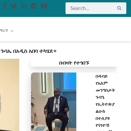
ማርኛ
ጉባኤ በአዲስ አበባ ተካሄደ።
በብዛት የተጎበኙ
በዱባይ
የአለም
መንግስታት
ጉባዔ
የኢትዮጵያ
ልዑክ
በተለያዩ
የጎንዮሽ