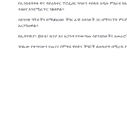
የኢንስቲትዩቱ ዋና ዳይሬክተር ፕሮፌሰር ካሳሁን ተስፋዬ አዲሱ ምዕራፍ 
ተፅዕኖ እንደሚፈጥር ገልጸዋል።
ሳይንሳዊ ግኝቶችን ከማህበረሰቡ ችግር ፈቺ ፍላጎቶች ጋር በማገናኘት ም
አረጋግጠዋል።
ከኢትዮጵያ፣ ጅቡቲ፣ ኬንያ እና ኡጋንዳ የተውጣጡ ሳይንቲስቶችና አመራሮ
ጉባኤው የቀጣናውን የጤናና የምግብ ዋስትና ችግሮች ለመፍታት በሚረዱ የ