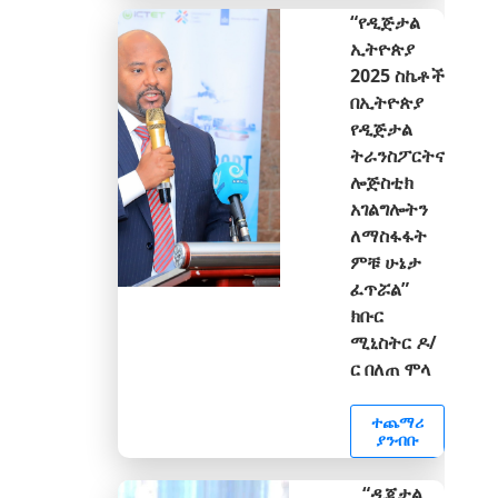
“የዲጅታል
ኢትዮጵያ
2025 ስኬቶች
በኢትዮጵያ
የዲጅታል
ትራንስፖርትና
ሎጅስቲክ
አገልግሎትን
ለማስፋፋት
ምቹ ሁኔታ
ፈጥሯል”
ክቡር
ሚኒስትር ዶ/
ር በለጠ ሞላ
ተጨማሪ
ያንብቡ
“ዲጂታል