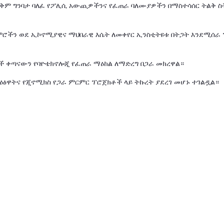
ከአቅም ግንባታ ባለፈ የፖሊሲ አውጪዎችንና የፈጠራ ባለሙያዎችን በማስተሳሰር ትልቅ 
ርምሮችን ወደ ኢኮኖሚያዊና ማህበራዊ እሴት ለመቀየር ኢንስቲትዩቱ በትጋት እንደሚሰራ
ች ቀጣናውን የባዮቴክኖሎጂ የፈጠራ ማዕከል ለማድረግ በጋራ መክረዋል።
ዕፅዋትና የጂኖሚክስ የጋራ ምርምር ፕሮጀክቶች ላይ ትኩረት ያደረገ መሆኑ ተገልዷል።