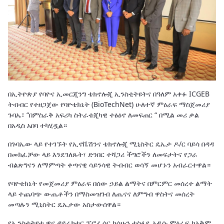
በኢትዮጵያ የባዮና ኢመርጂንግ ቴክኖሎጂ ኢንስቲትዩትና በዓለም አቀፉ ICGEB
ትብብር የተዘጋጀው የባዮቴክኔት (BioTechNet) ሁለተኛ ምዕራፍ ማስጀመሪያ
ጉባኤ፣ “በምስራቅ አፍሪካ ስትራቴጂካዊ ተፅዕኖ ለመፍጠር “ በሚል መሪ ቃል
በአዲስ አበባ ተካሂዷል።
በጉባኤው ላይ የተገኙት የኢኖቬሽንና ቴክኖሎጂ ሚኒስትር ዴኤታ ዶ/ር ባይሳ በዳዳ
በመክፈቻው ላይ እንደገለጹት፣ ድንበር ተሻጋሪ ችግሮችን ለመፍታትና የጋራ
ብልጽግናን ለማምጣት ቀጣናዊ ሳይንሳዊ ትብብር ወሳኝ መሆኑን አብራርተዋል።
የባዮቴክኔት የመጀመሪያ ምዕራፍ በሰው ኃይል ልማትና በምርምር መሰረተ ልማት
ላይ ተጨባጭ ውጤቶችን በማስመዝገብ ለጤናና ለምግብ ዋስትና መሰረት
መጣሉን ሚኒስትር ዴኤታው አስታውሰዋል።
የኢንስቲትዩቱ ዋና ዳይሬክተር ፕሮፌሰር ካሳሁን ተስፋዬ አዲሱ ምዕራፍ ከአቅም