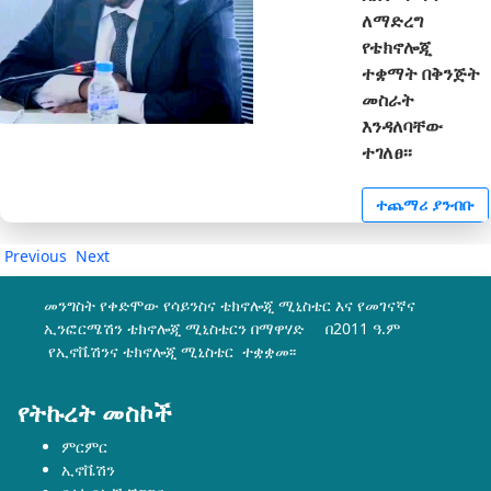
ለማድረግ
የቴክኖሎጂ
ተቋማት በቅንጅት
መስራት
እንዳለባቸው
ተገለፀ፡፡
ተጨማሪ ያንብቡ
Previous
Next
መንግስት የቀድሞው የሳይንስና ቴክኖሎጂ ሚኒስቴር እና የመገናኛና
ኢንፎርሜሽን ቴክኖሎጂ ሚኒስቴርን በማዋሃድ በ2011 ዓ.ም
የኢኖቬሽንና ቴክኖሎጂ ሚኒስቴር ተቋቋመ፡፡
የትኩረት መስኮች
ምርምር
ኢኖቬሽን