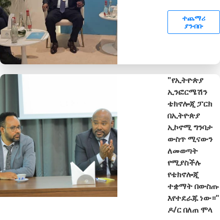
ተጨማሪ
ያንብቡ
"የኢትዮጵያ
ኢንፎርሜሽን
ቴክኖሎጂ ፓርክ
በኢትዮጵያ
ኢኮኖሚ ግንባታ
ውስጥ ሚናውን
ለመወጣት
የሚያስችሉ
የቴክኖሎጂ
ተቋማት በውስጡ
እየተደራጁ ነው።"
ዶ/ር በለጠ ሞላ