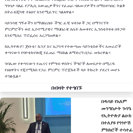
ግንባታ ባለፈ የፖሊሲ አውጪዎችንና የፈጠራ ባለሙያዎችን በማስተሳሰር ትልቅ
ስትራቴጂካዊ ተፅዕኖ እንደሚፈጥር ገልጸዋል።
ሳይንሳዊ ግኝቶችን ከማህበረሰቡ ችግር ፈቺ ፍላጎቶች ጋር በማገናኘት
ምርምሮችን ወደ ኢኮኖሚያዊና ማህበራዊ እሴት ለመቀየር ኢንስቲትዩቱ በትጋት
እንደሚሰራ ፕሮፌሰሩ አረጋግጠዋል።
ከኢትዮጵያ፣ ጅቡቲ፣ ኬንያ እና ኡጋንዳ የተውጣጡ ሳይንቲስቶችና አመራሮች
ቀጣናውን የባዮቴክኖሎጂ የፈጠራ ማዕከል ለማድረግ በጋራ መክረዋል።
ጉባኤው የቀጣናውን የጤናና የምግብ ዋስትና ችግሮች ለመፍታት በሚረዱ
የዕፅዋትና የጂኖሚክስ የጋራ ምርምር ፕሮጀክቶች ላይ ትኩረት ያደረገ መሆኑ
ተገልዷል።
በብዛት የተጎበኙ
በዱባይ የአለም
መንግስታት ጉባዔ
የኢትዮጵያ ልዑክ
በተለያዩ የጎንዮሽ
ምክክሮች ተሳተፈ