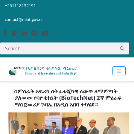
Skip to Main Content
Open Accessibility Menu
+251118132191
contact@mint.gov.et
በምስራቅ አፍሪካ ስትራቴጂካዊ ለውጥ ለማምጣት
ያለመው የባዮቴክኔት (BioTechNet) 2ኛ ምዕራፍ
ማስጀመሪያ ጉባኤ በአዲስ አበባ ተካሄደ።