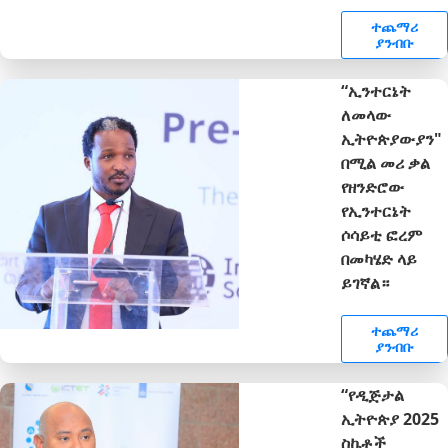
ተጨማሪ
ያንብቡ
“ኢንተርኔት
ለመላው
ኢትዮጵያውያን"
በሚል መሪ ቃል
የዘንድሮው
የኢንተርኔት
ሶሳይቲ ፎረም
በመካሄድ ላይ
ይገኛል።
ተጨማሪ
ያንብቡ
“የዲጅታል
ኢትዮጵያ 2025
ስኬቶች