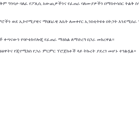
ከአቅም ግንባታ ባለፈ የፖሊሲ አውጪዎችንና የፈጠራ ባለሙያዎችን በማስተሳሰር ትልቅ 
ርምሮችን ወደ ኢኮኖሚያዊና ማህበራዊ እሴት ለመቀየር ኢንስቲትዩቱ በትጋት እንደሚሰራ
ች ቀጣናውን የባዮቴክኖሎጂ የፈጠራ ማዕከል ለማድረግ በጋራ መክረዋል።
ዕፅዋትና የጂኖሚክስ የጋራ ምርምር ፕሮጀክቶች ላይ ትኩረት ያደረገ መሆኑ ተገልዷል።