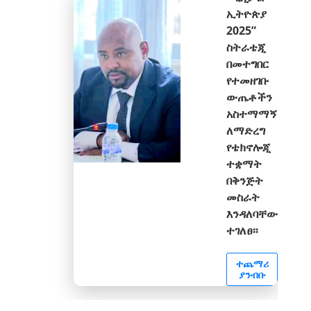
ኢትዮጵያ
2025”
ስትራቴጂ
በመተግበር
የተመዘገቡ
ውጤቶችን
አስተማማኝ
ለማድረግ
የቴክኖሎጂ
ተቋማት
በቅንጅት
መስራት
እንዳለባቸው
ተገለፀ፡፡
ተጨማሪ
ያንብቡ