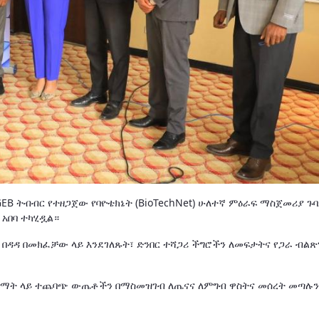
EB ትብብር የተዘጋጀው የባዮቴክኔት (BioTechNet) ሁለተኛ ምዕራፍ ማስጀመሪያ ጉባ
 አበባ ተካሂዷል።
 በዳዳ በመክፈቻው ላይ እንደገለጹት፣ ድንበር ተሻጋሪ ችግሮችን ለመፍታትና የጋራ ብልጽ
 ልማት ላይ ተጨባጭ ውጤቶችን በማስመዝገብ ለጤናና ለምግብ ዋስትና መሰረት መጣሉን