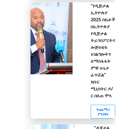
“የዲጅታል
ኢትዮጵያ
2025 ስኬቶች
በኢትዮጵያ
የዲጅታል
ትራንስፖርትና
ሎጅስቲክ
አገልግሎትን
ለማስፋፋት
ምቹ ሁኔታ
ፈጥሯል”
ክቡር
ሚኒስትር ዶ/
ር በለጠ ሞላ
ተጨማሪ
ያንብቡ
“ዲጂታል