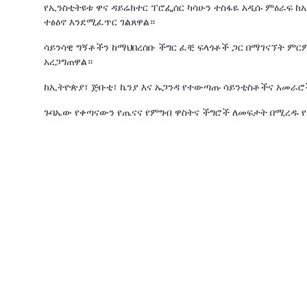
የኢንስቲትዩቱ ዋና ዳይሬክተር ፕሮፌሰር ካሳሁን ተስፋዬ አዲሱ ምዕራፍ 
ተፅዕኖ እንደሚፈጥር ገልጸዋል።
ሳይንሳዊ ግኝቶችን ከማህበረሰቡ ችግር ፈቺ ፍላጎቶች ጋር በማገናኘት ም
አረጋግጠዋል።
ከኢትዮጵያ፣ ጅቡቲ፣ ኬንያ እና ኡጋንዳ የተውጣጡ ሳይንቲስቶችና አመራሮ
ጉባኤው የቀጣናውን የጤናና የምግብ ዋስትና ችግሮች ለመፍታት በሚረዱ የ