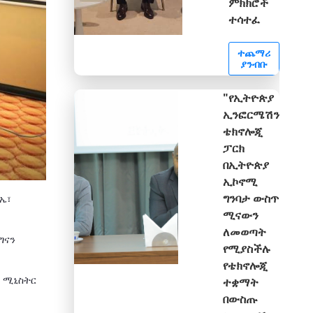
ምክክሮች
ተሳተፈ
ተጨማሪ
ያንብቡ
"የኢትዮጵያ
ኢንፎርሜሽን
ቴክኖሎጂ
ፓርክ
በኢትዮጵያ
ኢኮኖሚ
ግንባታ ውስጥ
ኤ፣
ሚናውን
ለመወጣት
ግናን
የሚያስችሉ
የቴክኖሎጂ
 ሚኒስትር
ተቋማት
በውስጡ