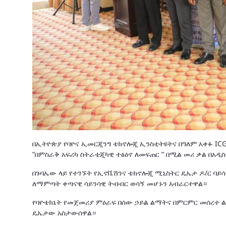
በኢትዮጵያ የባዮና ኢመርጂንግ ቴክኖሎጂ ኢንስቲትዩትና በዓለም አቀፉ ICG
“በምስራቅ አፍሪካ ስትራቴጂካዊ ተፅዕኖ ለመፍጠር “ በሚል መሪ ቃል በአዲስ
በጉባኤው ላይ የተገኙት የኢኖቬሽንና ቴክኖሎጂ ሚኒስትር ዴኤታ ዶ/ር ባይሳ
ለማምጣት ቀጣናዊ ሳይንሳዊ ትብብር ወሳኝ መሆኑን አብራርተዋል።
የባዮቴክኔት የመጀመሪያ ምዕራፍ በሰው ኃይል ልማትና በምርምር መሰረተ
ዴኤታው አስታውሰዋል።