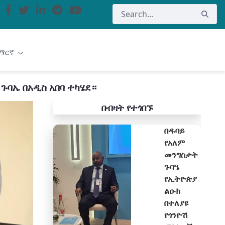
ማርኛ
ጉባኤ በአዲስ አበባ ተካሄደ።
በብዛት የተጎበኙ
በዱባይ
የአለም
መንግስታት
ጉባዔ
የኢትዮጵያ
ልዑክ
በተለያዩ
የጎንዮሽ