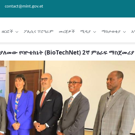
contact@mint.gov.et
ዘርፎች
ፖሊሲና ፕሮግራም
መረጃዎች
ሚዲያ
ማስታወቂያ
አ
መው የባዮቴክኔት (BioTechNet) 2ኛ ምዕራፍ ማስጀመሪያ 