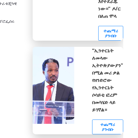
እየተደራጁ
ስትራቴጂካዊ
ነው።" ዶ/ር
በለጠ ሞላ
 ፕሮፌሰሩ
ተጨማሪ
ያንብቡ
“ኢንተርኔት
ለመላው
ኢትዮጵያውያን"
በሚል መሪ ቃል
የዘንድሮው
የኢንተርኔት
ሶሳይቲ ፎረም
በመካሄድ ላይ
ይገኛል።
ተጨማሪ
ያንብቡ