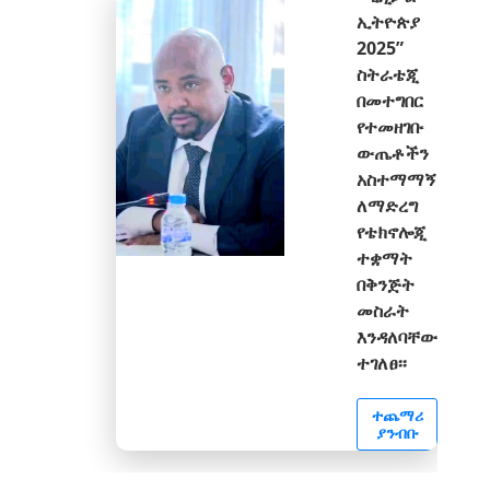
ኢትዮጵያ
2025”
ስትራቴጂ
በመተግበር
የተመዘገቡ
ውጤቶችን
አስተማማኝ
ለማድረግ
የቴክኖሎጂ
ተቋማት
በቅንጅት
መስራት
እንዳለባቸው
ተገለፀ፡፡
ተጨማሪ
ያንብቡ