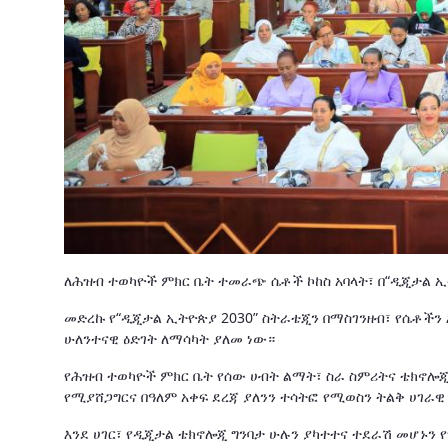
ለሕዝብ ተወካዮች ምክር ቤት ተመራጭ ሴቶች ኮከስ አባላት፣ በ“ዲጂታል ኢ
መድረኩ የ“ዲጂታል ኢትዮጵያ 2030” ስትራቴጂን በማስገንዘብ፣ የሴቶችን
ሁለንተናዊ ዕድገት ለማሳካት ያለመ ነው።
የሕዝብ ተወካዮች ምክር ቤት የሰው ሀብት ልማት፣ ስራ ስምሪትና ቴክኖሎጂ
የሚያሸጋግርና በዓለም አቀፍ ደረጃ ያለንን ተሳትፎ የሚወስን ትልቅ ሀገራዊ
እንደ ሀገር፣ የዲጂታል ቴክኖሎጂ ግንባታ ሁሉን ያካተተና ተደራሽ መሆኑን