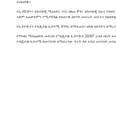
ይጠበቃል።
የኢኖቬሽንና ቴክኖሎጂ ሚኒስትር ዶ/ር በለጠ ሞላ፣ ቴክኖሎጂ ጊዜና ገንዘብ
አቅም አጠቃቀምን የሚያሻሽል የዘመናዊ ዕድገት መሠረት መሆኑን ገልጸዋል
የኢትዮጵያን የዲጂታል ኢኮኖሚ ሽግግር ለማፋጠንና ዘላቂ ዕድገትን ለማረ
የግንዛቤ ማስጨበጫ መድረኩ የ“ዲጂታል ኢትዮጵያ 2030” ራዕይ በሴት 
የዲጂታል ኢኮኖሚ ለመገንባት በሚደረገው ጥረት ላይ አዲስ መነሳሳት መፍ