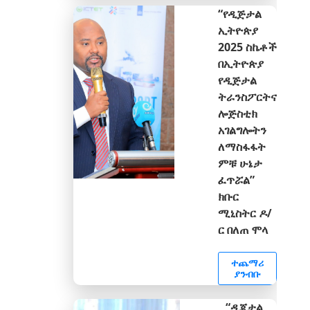
“የዲጅታል
ኢትዮጵያ
2025 ስኬቶች
በኢትዮጵያ
የዲጅታል
ትራንስፖርትና
ሎጅስቲክ
አገልግሎትን
ለማስፋፋት
ምቹ ሁኔታ
ፈጥሯል”
ክቡር
ሚኒስትር ዶ/
ር በለጠ ሞላ
ተጨማሪ
ያንብቡ
“ዲጂታል