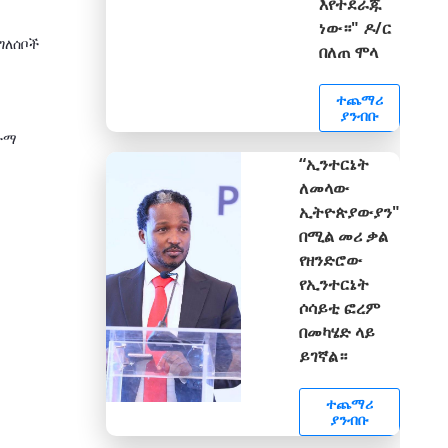
እየተደራጁ
ነው።" ዶ/ር
ግለሰቦች
በለጠ ሞላ
ተጨማሪ
ያንብቡ
ታማ
“ኢንተርኔት
ለመላው
ኢትዮጵያውያን"
በሚል መሪ ቃል
የዘንድሮው
የኢንተርኔት
ሶሳይቲ ፎረም
በመካሄድ ላይ
ይገኛል።
ተጨማሪ
ያንብቡ