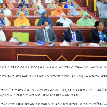
ትዮጵያ 2030” ዋና ዋና ምሶሶዎችና አካታችነት ላይ የግንዛቤ ማስጨበጫ መድረክ ተካሄ
 እምቅ አቅም በማጎልበትና ተሳትፏቸውን በማረጋገጥ የሀገሪቱን የዲጂታል ኢኮኖሚ ሽግግ
 ጉዳዮች ቋሚ ኮሚቴ ሰብሳቢ ዶ/ር ነገሬ ሌንጮ፣ “ዲጂታል ኢትዮጵያ 2030” ሀገራችን
 አጀንዳ መሆኑን ሁሉም ዜጋ ሊገነዘብ እንደሚገባ አመልክተዋል።
 የሚያረጋግጥ፣ በዘርፉ በቂ ዕውቀት ያለውና ቴክኖሎጂውን በተግባር መጠቀም የሚችል ዜ