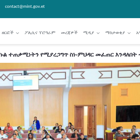
contact@mint.gov.et
ዘርፎች
ፖሊሲና ፕሮግራም
መረጃዎች
ሚዲያ
ማስታወቂያ
አ
ኩል ተጠቃሚነትን የሚያረጋግጥ ስነ-ምህዳር መፈጠር እንዳለበት 