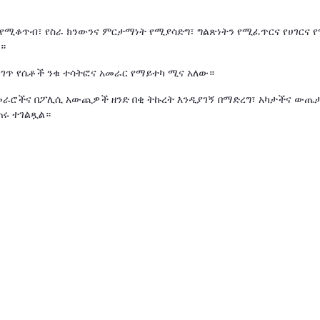
 የሚቆጥብ፣ የስራ ክንውንና ምርታማነት የሚያሳድግ፣ ግልጽነትን የሚፈጥርና የሀገርና የ
።
ጋገጥ የሴቶች ንቁ ተሳትፎና አመራር የማይተካ ሚና አለው።
አመራሮችና በፖሊሲ አውጪዎች ዘንድ በቂ ትኩረት እንዲያገኝ በማድረግ፣ አካታችና ውጤ
ጠሩ ተገልጿል።