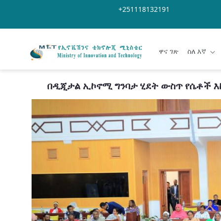
Skip to Main Content
Open Accessibility Menu
+251118132191
ዋና ገጽ
ስለ እኛ
በዲጂታል ኢኮኖሚ ግንባታ ሂደት ውስጥ የሴቶች እ