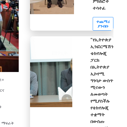
ምክክሮች
ተሳተፈ
ተጨማሪ
ያንብቡ
"የኢትዮጵያ
ኢንፎርሜሽን
ቴክኖሎጂ
ፓርክ
በኢትዮጵያ
ኢኮኖሚ
ደ።
ግንባታ ውስጥ
ሚናውን
ርና
ለመወጣት
የሚያስችሉ
ን
የቴክኖሎጂ
ተቋማት
በውስጡ
ጋ ማፍራት