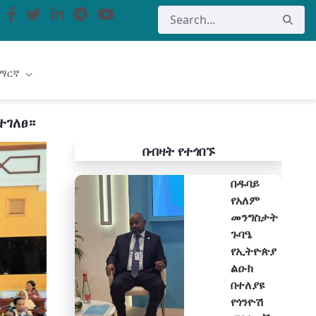
ማርኛ
ተገለፀ።
በብዛት የተጎበኙ
በዱባይ
የአለም
መንግስታት
ጉባዔ
የኢትዮጵያ
ልዑክ
በተለያዩ
የጎንዮሽ