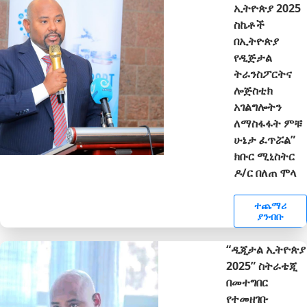
ኢትዮጵያ 2025
ስኬቶች
በኢትዮጵያ
የዲጅታል
ትራንስፖርትና
ሎጅስቲክ
አገልግሎትን
ለማስፋፋት ምቹ
ሁኔታ ፈጥሯል”
ክቡር ሚኒስትር
ዶ/ር በለጠ ሞላ
ተጨማሪ
ያንብቡ
“ዲጂታል ኢትዮጵያ
2025” ስትራቴጂ
በመተግበር
የተመዘገቡ