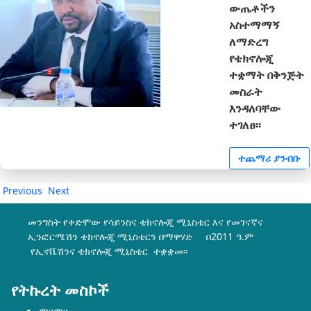
ውጤቶችን
አስተማማኝ
ለማድረግ
የቴክኖሎጂ
ተቋማት በቅንጅት
መስራት
እንዳለባቸው
ተገለፀ፡፡
ተጨማሪ ያንብቡ
Previous
Next
መንግስት የቀድሞው የሳይንስና ቴክኖሎጂ ሚኒስቴር እና የመገናኛና
ኢንፎርሜሽን ቴክኖሎጂ ሚኒስቴርን በማዋሃድ በ2011 ዓ.ም
የኢኖቬሽንና ቴክኖሎጂ ሚኒስቴር ተቋቋመ፡፡
የትኩረት መስኮች