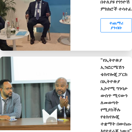
በተለያዩ የጎንዮሽ
ምክክሮች ተሳተፈ
ተጨማሪ
ያንብቡ
"የኢትዮጵያ
ኢንፎርሜሽን
ቴክኖሎጂ ፓርክ
በኢትዮጵያ
ኢኮኖሚ ግንባታ
ውስጥ ሚናውን
ለመወጣት
የሚያስችሉ
የቴክኖሎጂ
ተቋማት በውስጡ
እየተደራጁ ነው።"