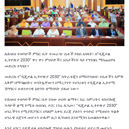
ለሕዝብ ተወካዮች ምክር ቤት ተመራጭ ሴቶች ኮከስ አባላት፣ በ“ዲጂታል
ኢትዮጵያ 2030” ዋና ዋና ምሶሶዎችና አካታችነት ላይ የግንዛቤ ማስጨበጫ
መድረክ ተካሄደ።
መድረኩ የ“ዲጂታል ኢትዮጵያ 2030” ስትራቴጂን በማስገንዘብ፣ የሴቶችን እምቅ
አቅም በማጎልበትና ተሳትፏቸውን በማረጋገጥ የሀገሪቱን የዲጂታል ኢኮኖሚ
ሽግግርና ሁለንተናዊ ዕድገት ለማሳካት ያለመ ነው።
የሕዝብ ተወካዮች ምክር ቤት የሰው ሀብት ልማት፣ ስራ ስምሪትና ቴክኖሎጂ
ጉዳዮች ቋሚ ኮሚቴ ሰብሳቢ ዶ/ር ነገሬ ሌንጮ፣ “ዲጂታል ኢትዮጵያ 2030”
ሀገራችንን የሚያሸጋግርና በዓለም አቀፍ ደረጃ ያለንን ተሳትፎ የሚወስን ትልቅ
ሀገራዊ አጀንዳ መሆኑን ሁሉም ዜጋ ሊገነዘብ እንደሚገባ አመልክተዋል።
እንደ ሀገር፣ የዲጂታል ቴክኖሎጂ ግንባታ ሁሉን ያካተተና ተደራሽ መሆኑን