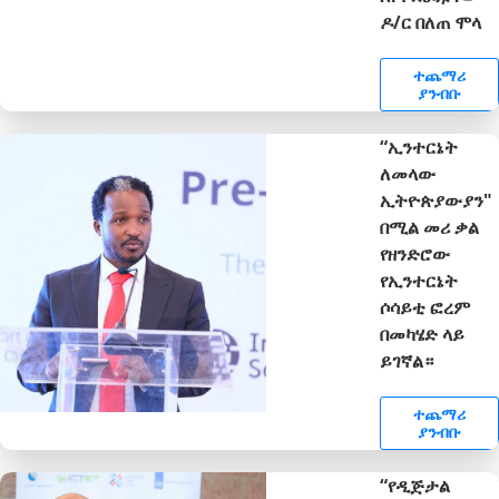
ዶ/ር በለጠ ሞላ
ተጨማሪ
ያንብቡ
“ኢንተርኔት
ለመላው
ኢትዮጵያውያን"
በሚል መሪ ቃል
የዘንድሮው
የኢንተርኔት
ሶሳይቲ ፎረም
በመካሄድ ላይ
ይገኛል።
ተጨማሪ
ያንብቡ
“የዲጅታል