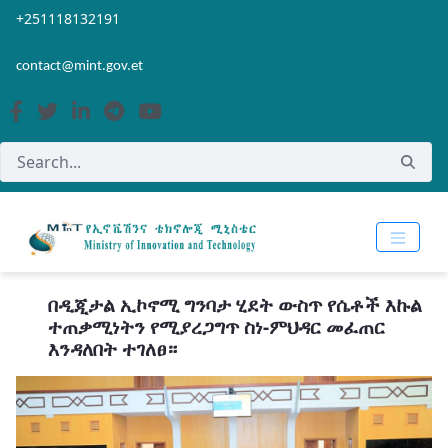
Skip to Main Content
Open Accessibility Menu
+251118132191
contact@mint.gov.et
በዲጂታል ኢኮኖሚ ግንባታ ሂደት ውስጥ የሴቶች እኩል
ተጠቃሚነትን የሚያረጋግጥ ስነ-ምህዳር መፈጠር
እንዳለበት ተገለፀ።