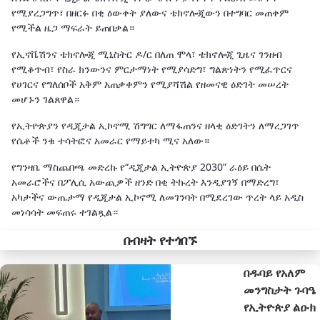
የሚያረጋግጥ፣ በዘርፉ በቂ ዕውቀት ያለውና ቴክኖሎጂውን በተግባር መጠቀም
የሚችል ዜጋ ማፍራት ይጠበቃል።
የኢኖቬሽንና ቴክኖሎጂ ሚኒስትር ዶ/ር በለጠ ሞላ፣ ቴክኖሎጂ ጊዜና ገንዘብ
የሚቆጥብ፣ የስራ ክንውንና ምርታማነት የሚያሳድግ፣ ግልጽነትን የሚፈጥርና
የሀገርና የግለሰቦች አቅም አጠቃቀምን የሚያሻሽል የዘመናዊ ዕድገት መሠረት
መሆኑን ገልጸዋል።
የኢትዮጵያን የዲጂታል ኢኮኖሚ ሽግግር ለማፋጠንና ዘላቂ ዕድገትን ለማረጋገጥ
የሴቶች ንቁ ተሳትፎና አመራር የማይተካ ሚና አለው።
የግንዛቤ ማስጨበጫ መድረኩ የ“ዲጂታል ኢትዮጵያ 2030” ራዕይ በሴት
አመራሮችና በፖሊሲ አውጪዎች ዘንድ በቂ ትኩረት እንዲያገኝ በማድረግ፣
አካታችና ውጤታማ የዲጂታል ኢኮኖሚ ለመገንባት በሚደረገው ጥረት ላይ አዲስ
መነሳሳት መፍጠሩ ተገልጿል።
በብዛት የተጎበኙ
በዱባይ የአለም
መንግስታት ጉባዔ
የኢትዮጵያ ልዑክ