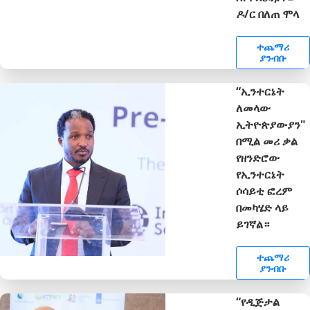
ዶ/ር በለጠ ሞላ
ተጨማሪ
ያንብቡ
“ኢንተርኔት
ለመላው
ኢትዮጵያውያን"
በሚል መሪ ቃል
የዘንድሮው
የኢንተርኔት
ሶሳይቲ ፎረም
በመካሄድ ላይ
ይገኛል።
ተጨማሪ
ያንብቡ
“የዲጅታል