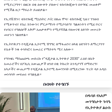
የሚያረጋግጥ፣ በዘርፉ በቂ ዕውቀት ያለውና ቴክኖሎጂውን በተግባር መጠቀም
የሚችል ዜጋ ማፍራት ይጠበቃል።
የኢኖቬሽንና ቴክኖሎጂ ሚኒስትር ዶ/ር በለጠ ሞላ፣ ቴክኖሎጂ ጊዜና ገንዘብ
የሚቆጥብ፣ የስራ ክንውንና ምርታማነት የሚያሳድግ፣ ግልጽነትን የሚፈጥርና
የሀገርና የግለሰቦች አቅም አጠቃቀምን የሚያሻሽል የዘመናዊ ዕድገት መሠረት
መሆኑን ገልጸዋል።
የኢትዮጵያን የዲጂታል ኢኮኖሚ ሽግግር ለማፋጠንና ዘላቂ ዕድገትን ለማረጋገጥ
የሴቶች ንቁ ተሳትፎና አመራር የማይተካ ሚና አለው።
የግንዛቤ ማስጨበጫ መድረኩ የ“ዲጂታል ኢትዮጵያ 2030” ራዕይ በሴት
አመራሮችና በፖሊሲ አውጪዎች ዘንድ በቂ ትኩረት እንዲያገኝ በማድረግ፣
አካታችና ውጤታማ የዲጂታል ኢኮኖሚ ለመገንባት በሚደረገው ጥረት ላይ አዲስ
መነሳሳት መፍጠሩ ተገልጿል።
በብዛት የተጎበኙ
በዱባይ የአለም
መንግስታት ጉባዔ
የኢትዮጵያ ልዑክ