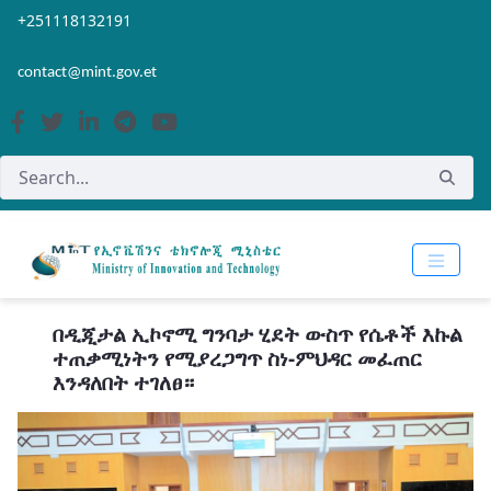
Skip to Main Content
Open Accessibility Menu
+251118132191
contact@mint.gov.et
በዲጂታል ኢኮኖሚ ግንባታ ሂደት ውስጥ የሴቶች እኩል
ተጠቃሚነትን የሚያረጋግጥ ስነ-ምህዳር መፈጠር
እንዳለበት ተገለፀ።