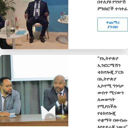
በተለያዩ የጎንዮሽ
ምክክሮች ተሳተፈ
ተጨማሪ
ያንብቡ
"የኢትዮጵያ
ኢንፎርሜሽን
ቴክኖሎጂ ፓርክ
በኢትዮጵያ
ኢኮኖሚ ግንባታ
ውስጥ ሚናውን
ለመወጣት
የሚያስችሉ
የቴክኖሎጂ
ተቋማት በውስጡ
እየተደራጁ ነው።"