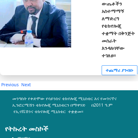
ውጤቶችን
አስተማማኝ
ለማድረግ
የቴክኖሎጂ
ተቋማት በቅንጅት
መስራት
እንዳለባቸው
ተገለፀ፡፡
ተጨማሪ ያንብቡ
Previous
Next
መንግስት የቀድሞው የሳይንስና ቴክኖሎጂ ሚኒስቴር እና የመገናኛና
ኢንፎርሜሽን ቴክኖሎጂ ሚኒስቴርን በማዋሃድ በ2011 ዓ.ም
የኢኖቬሽንና ቴክኖሎጂ ሚኒስቴር ተቋቋመ፡፡
የትኩረት መስኮች