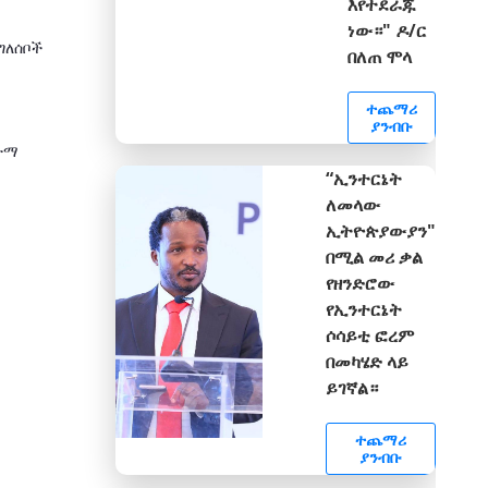
እየተደራጁ
ነው።" ዶ/ር
ግለሰቦች
በለጠ ሞላ
ተጨማሪ
ያንብቡ
ታማ
“ኢንተርኔት
ለመላው
ኢትዮጵያውያን"
በሚል መሪ ቃል
የዘንድሮው
የኢንተርኔት
ሶሳይቲ ፎረም
በመካሄድ ላይ
ይገኛል።
ተጨማሪ
ያንብቡ