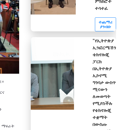
ምክክሮች
ተሳተፈ
ተጨማሪ
ያንብቡ
"የኢትዮጵያ
ኢንፎርሜሽን
ቴክኖሎጂ
ፓርክ
በኢትዮጵያ
ኢኮኖሚ
ደ።
ግንባታ ውስጥ
ሚናውን
ርና
ለመወጣት
የሚያስችሉ
ን
የቴክኖሎጂ
ተቋማት
በውስጡ
ጋ ማፍራት