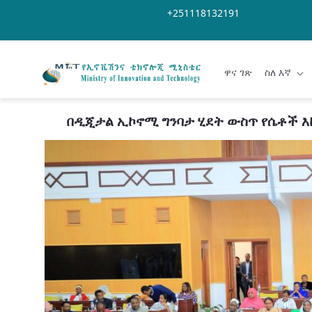
Skip to Main Content
Open Accessibility Menu
+251118132191
ዋና ገጽ
ስለ እኛ
በዲጂታል ኢኮኖሚ ግንባታ ሂደት ውስጥ የሴቶች እ