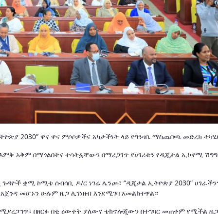
ትዮጵያ 2030” ዋና ዋና ምሶሶዎችና አካታችነት ላይ የግንዛቤ ማስጨበጫ መድረክ ተካሄ
 እምቅ አቅም በማጎልበትና ተሳትፏቸውን በማረጋገጥ የሀገሪቱን የዲጂታል ኢኮኖሚ ሽግግ
 ጉዳዮች ቋሚ ኮሚቴ ሰብሳቢ ዶ/ር ነገሬ ሌንጮ፣ “ዲጂታል ኢትዮጵያ 2030” ሀገራችን
 አጀንዳ መሆኑን ሁሉም ዜጋ ሊገነዘብ እንደሚገባ አመልክተዋል።
 የሚያረጋግጥ፣ በዘርፉ በቂ ዕውቀት ያለውና ቴክኖሎጂውን በተግባር መጠቀም የሚችል ዜ