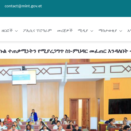
contact@mint.gov.et
ዘርፎች
ፖሊሲና ፕሮግራም
መረጃዎች
ሚዲያ
ማስታወቂያ
አ
ኩል ተጠቃሚነትን የሚያረጋግጥ ስነ-ምህዳር መፈጠር እንዳለበት 