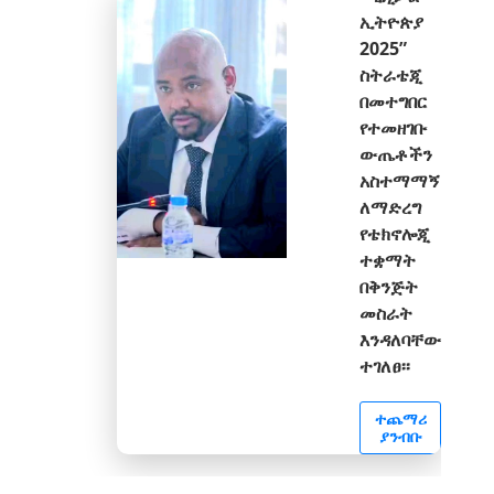
ኢትዮጵያ
2025”
ስትራቴጂ
በመተግበር
የተመዘገቡ
ውጤቶችን
አስተማማኝ
ለማድረግ
የቴክኖሎጂ
ተቋማት
በቅንጅት
መስራት
እንዳለባቸው
ተገለፀ፡፡
ተጨማሪ
ያንብቡ