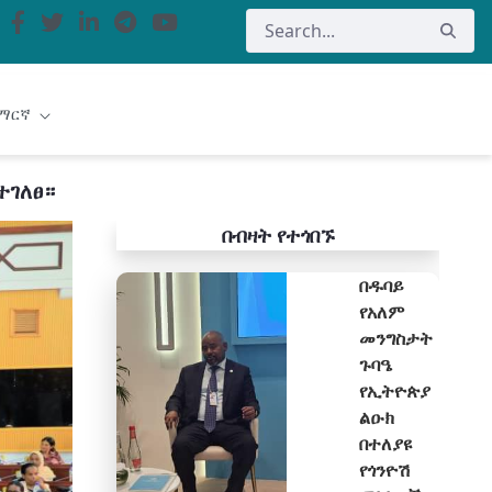
ማርኛ
ተገለፀ።
በብዛት የተጎበኙ
በዱባይ
የአለም
መንግስታት
ጉባዔ
የኢትዮጵያ
ልዑክ
በተለያዩ
የጎንዮሽ