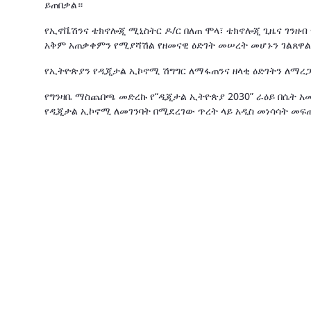
ይጠበቃል።
የኢኖቬሽንና ቴክኖሎጂ ሚኒስትር ዶ/ር በለጠ ሞላ፣ ቴክኖሎጂ ጊዜና ገንዘብ
አቅም አጠቃቀምን የሚያሻሽል የዘመናዊ ዕድገት መሠረት መሆኑን ገልጸዋል
የኢትዮጵያን የዲጂታል ኢኮኖሚ ሽግግር ለማፋጠንና ዘላቂ ዕድገትን ለማረ
የግንዛቤ ማስጨበጫ መድረኩ የ“ዲጂታል ኢትዮጵያ 2030” ራዕይ በሴት 
የዲጂታል ኢኮኖሚ ለመገንባት በሚደረገው ጥረት ላይ አዲስ መነሳሳት መፍ