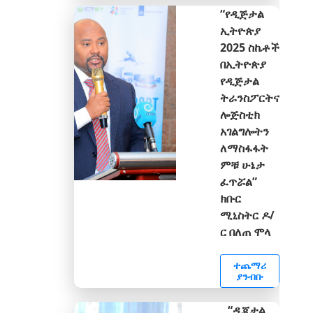
“የዲጅታል
ኢትዮጵያ
2025 ስኬቶች
በኢትዮጵያ
የዲጅታል
ትራንስፖርትና
ሎጅስቲክ
አገልግሎትን
ለማስፋፋት
ምቹ ሁኔታ
ፈጥሯል”
ክቡር
ሚኒስትር ዶ/
ር በለጠ ሞላ
ተጨማሪ
ያንብቡ
“ዲጂታል