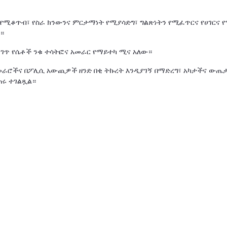
 የሚቆጥብ፣ የስራ ክንውንና ምርታማነት የሚያሳድግ፣ ግልጽነትን የሚፈጥርና የሀገርና የ
።
ጋገጥ የሴቶች ንቁ ተሳትፎና አመራር የማይተካ ሚና አለው።
አመራሮችና በፖሊሲ አውጪዎች ዘንድ በቂ ትኩረት እንዲያገኝ በማድረግ፣ አካታችና ውጤ
ጠሩ ተገልጿል።