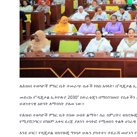
ለሕዝብ ተወካዮች ምክር ቤት ተመራጭ ሴቶች ኮከስ አባላት፣ በ“ዲጂታል ኢ
መድረኩ የ“ዲጂታል ኢትዮጵያ 2030” ስትራቴጂን በማስገንዘብ፣ የሴቶችን
ሁለንተናዊ ዕድገት ለማሳካት ያለመ ነው።
የሕዝብ ተወካዮች ምክር ቤት የሰው ሀብት ልማት፣ ስራ ስምሪትና ቴክኖሎጂ
የሚያሸጋግርና በዓለም አቀፍ ደረጃ ያለንን ተሳትፎ የሚወስን ትልቅ ሀገራዊ
እንደ ሀገር፣ የዲጂታል ቴክኖሎጂ ግንባታ ሁሉን ያካተተና ተደራሽ መሆኑን