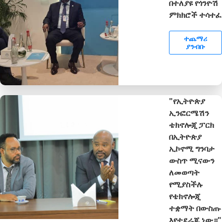
በተለያዩ የጎንዮሽ
ምክክሮች ተሳተፈ
ተጨማሪ
ያንብቡ
"የኢትዮጵያ
ኢንፎርሜሽን
ቴክኖሎጂ ፓርክ
በኢትዮጵያ
ኢኮኖሚ ግንባታ
ውስጥ ሚናውን
ለመወጣት
የሚያስችሉ
የቴክኖሎጂ
ተቋማት በውስጡ
እየተደራጁ ነው።"