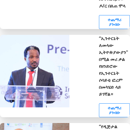
ዶ/ር በለጠ ሞላ
ተጨማሪ
ያንብቡ
“ኢንተርኔት
ለመላው
ኢትዮጵያውያን"
በሚል መሪ ቃል
የዘንድሮው
የኢንተርኔት
ሶሳይቲ ፎረም
በመካሄድ ላይ
ይገኛል።
ተጨማሪ
ያንብቡ
“የዲጅታል