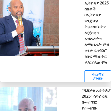
ኢትዮጵያ 2025
ስኬቶች
በኢትዮጵያ
የዲጅታል
ትራንስፖርትና
ሎጅስቲክ
አገልግሎትን
ለማስፋፋት ምቹ
ሁኔታ ፈጥሯል”
ክቡር ሚኒስትር
ዶ/ር በለጠ ሞላ
ተጨማሪ
ያንብቡ
“ዲጂታል ኢትዮጵያ
2025” ስትራቴጂ
በመተግበር
የተመዘገቡ