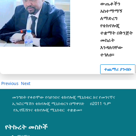
ውጤቶችን
አስተማማኝ
ለማድረግ
የቴክኖሎጂ
ተቋማት በቅንጅት
መስራት
እንዳለባቸው
ተገለፀ፡፡
ተጨማሪ ያንብቡ
Previous
Next
መንግስት የቀድሞው የሳይንስና ቴክኖሎጂ ሚኒስቴር እና የመገናኛና
ኢንፎርሜሽን ቴክኖሎጂ ሚኒስቴርን በማዋሃድ በ2011 ዓ.ም
የኢኖቬሽንና ቴክኖሎጂ ሚኒስቴር ተቋቋመ፡፡
የትኩረት መስኮች