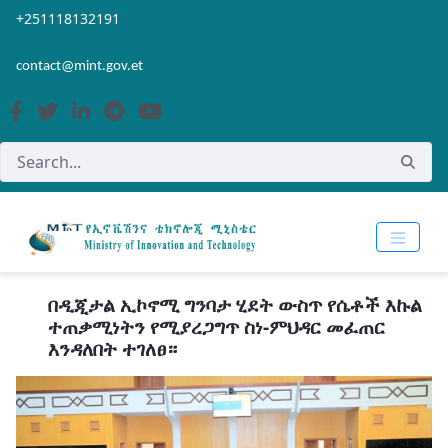
Skip to Main Content
Open Accessibility Menu
+251118132191
contact@mint.gov.et
በዲጂታል ኢኮኖሚ ግንባታ ሂደት ውስጥ የሴቶች እኩል
ተጠቃሚነትን የሚያረጋግጥ ስነ-ምህዳር መፈጠር
እንዳለበት ተገለፀ።