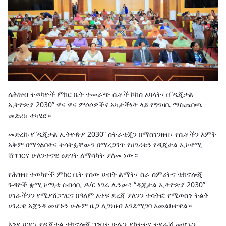
ለሕዝብ ተወካዮች ምክር ቤት ተመራጭ ሴቶች ኮከስ አባላት፣ በ“ዲጂታል
ኢትዮጵያ 2030” ዋና ዋና ምሶሶዎችና አካታችነት ላይ የግንዛቤ ማስጨበጫ
መድረክ ተካሄደ።
መድረኩ የ“ዲጂታል ኢትዮጵያ 2030” ስትራቴጂን በማስገንዘብ፣ የሴቶችን እምቅ
አቅም በማጎልበትና ተሳትፏቸውን በማረጋገጥ የሀገሪቱን የዲጂታል ኢኮኖሚ
ሽግግርና ሁለንተናዊ ዕድገት ለማሳካት ያለመ ነው።
የሕዝብ ተወካዮች ምክር ቤት የሰው ሀብት ልማት፣ ስራ ስምሪትና ቴክኖሎጂ
ጉዳዮች ቋሚ ኮሚቴ ሰብሳቢ ዶ/ር ነገሬ ሌንጮ፣ “ዲጂታል ኢትዮጵያ 2030”
ሀገራችንን የሚያሸጋግርና በዓለም አቀፍ ደረጃ ያለንን ተሳትፎ የሚወስን ትልቅ
ሀገራዊ አጀንዳ መሆኑን ሁሉም ዜጋ ሊገነዘብ እንደሚገባ አመልክተዋል።
እንደ ሀገር፣ የዲጂታል ቴክኖሎጂ ግንባታ ሁሉን ያካተተና ተደራሽ መሆኑን