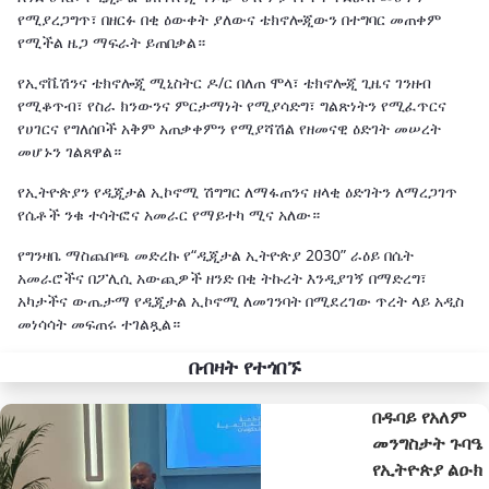
የሚያረጋግጥ፣ በዘርፉ በቂ ዕውቀት ያለውና ቴክኖሎጂውን በተግባር መጠቀም
የሚችል ዜጋ ማፍራት ይጠበቃል።
የኢኖቬሽንና ቴክኖሎጂ ሚኒስትር ዶ/ር በለጠ ሞላ፣ ቴክኖሎጂ ጊዜና ገንዘብ
የሚቆጥብ፣ የስራ ክንውንና ምርታማነት የሚያሳድግ፣ ግልጽነትን የሚፈጥርና
የሀገርና የግለሰቦች አቅም አጠቃቀምን የሚያሻሽል የዘመናዊ ዕድገት መሠረት
መሆኑን ገልጸዋል።
የኢትዮጵያን የዲጂታል ኢኮኖሚ ሽግግር ለማፋጠንና ዘላቂ ዕድገትን ለማረጋገጥ
የሴቶች ንቁ ተሳትፎና አመራር የማይተካ ሚና አለው።
የግንዛቤ ማስጨበጫ መድረኩ የ“ዲጂታል ኢትዮጵያ 2030” ራዕይ በሴት
አመራሮችና በፖሊሲ አውጪዎች ዘንድ በቂ ትኩረት እንዲያገኝ በማድረግ፣
አካታችና ውጤታማ የዲጂታል ኢኮኖሚ ለመገንባት በሚደረገው ጥረት ላይ አዲስ
መነሳሳት መፍጠሩ ተገልጿል።
በብዛት የተጎበኙ
በዱባይ የአለም
መንግስታት ጉባዔ
የኢትዮጵያ ልዑክ