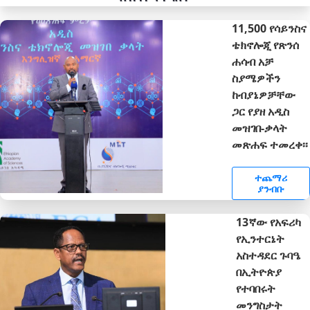
11,500 የሳይንስና
ቴክኖሎጂ የጽንሰ
ሐሳብ አቻ
ስያሜዎችን
ከብያኔዎቻቸው
ጋር የያዘ አዲስ
መዝገበ-ቃላት
መጽሐፍ ተመረቀ፡፡
ተጨማሪ
ያንብቡ
13ኛው የአፍሪካ
የኢንተርኔት
አስተዳደር ጉባዔ
በኢትዮጵያ
የተባበሩት
መንግስታት