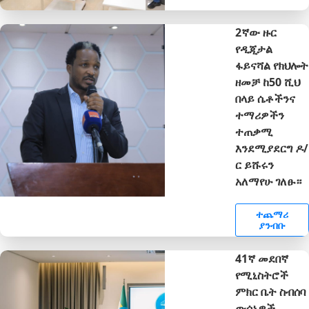
2ኛው ዙር
የዲጂታል
ፋይናሻል የክህሎት
ዘመቻ ከ50 ሺህ
በላይ ሴቶችንና
ተማሪዎችን
ተጠቃሚ
እንደሚያደርግ ዶ/
ር ይሹሩን
አለማየሁ ገለፁ።
ተጨማሪ
ያንብቡ
41ኛ መደበኛ
የሚኒስትሮች
ምክር ቤት ስብሰባ
ውሳኔዎች