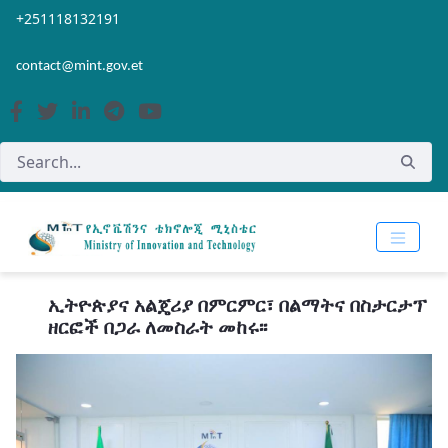
Skip to Main Content
Open Accessibility Menu
+251118132191
contact@mint.gov.et
ኢትዮጵያና አልጄሪያ በምርምር፣ በልማትና በስታርታፕ
ዘርፎች በጋራ ለመስራት መከሩ፡፡