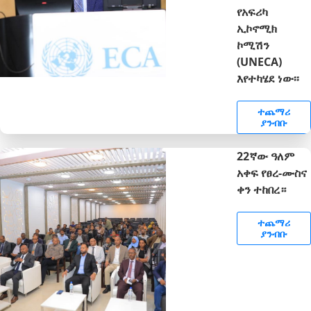
የአፍሪካ
ኢኮኖሚክ
ኮሚሽን
(UNECA)
እየተካሄደ ነው፡፡
ተጨማሪ
ያንብቡ
22ኛው ዓለም
አቀፍ የፀረ-ሙስና
ቀን ተከበረ።
ተጨማሪ
ያንብቡ