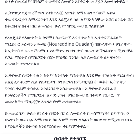
ሁኔታ በመፈፀም በዓለም ተወዳዳሪ ለመሆን እየተጋች መሆኗን አመላክተዋል።
ኢትዮጵያ የጀመረችውን የቴክኖሎጂ እድገት ለማፋጠንና ዓለም አቀፍ
ተወዳዳሪነቷን ለማረጋገጥ፣ እንደ አልጄሪያ ካሉ ልምድ ካላቸው አጋር ሀገራት ጋር
በቅርበትና በትብብር ለመስራት ሁሌም ዝግጁ መሆኗ ገልፀዋል፡፡
የአልጄሪያ የእውቀት ኢኮኖሚ፣ ስታርታፕ እና የጥቃቅን ኢንተርፕራይዞች
ሚኒስትር ኑሬዲን ኦውዳህ (Noureddine Ouadah) በበኩላቸው፤ ሀገራቸው
ከኢትዮጵያ ጋር የምርምር፣ የልማትና የስታርታፕ ዘርፍን ለማጎልበት የሚያስችል
የጋራ ማዕቀፍ በማዘጋጀት በስነ-ምህዳር ግንባታ ላይ ለመስራት ፅኑ ፍላጎት
እንዳላት ተናግረዋል።
ኢትዮጵያ በዘርፉ ትልቅ አቅም እንዳላት ማስተዋል እንደቻሉ የገለፁት ሚኒስትሩ፤
አልጄሪያ ቀደም ሲል የስታርታፕ ኮንፍረንስ በምታዘጋጅበት ወቅት ኢትዮጵያ
ግንባር ቀደም ተሳታፊ እንደነበረች አስታውሰዋል። ኢትዮጵያ አህጉራዊ
ኮንፍረንሶችን የማዘጋጀት ልምድ ያላት ሀገር በመሆኗ በቀጣይ የስታርታፕ
መድረኮችን ማዘጋጀት እንዳለባትም ጠቁመዋል።
በመጨረሻም ሁለቱ ሀገራት በዘርፉ በጋራ ለመስራት በመስማማት፣ ስምምነቱን
በፍጥነት ወደ ስራ ለማስገባት ከሁለቱም ወገን ኃላፊነት ወስደው የሚያስተባብሩ
ኮሚቴዎችን በቀጣይ እንደሚሰይሙ ተስማምተዋል።
በብዛት የተጎበኙ