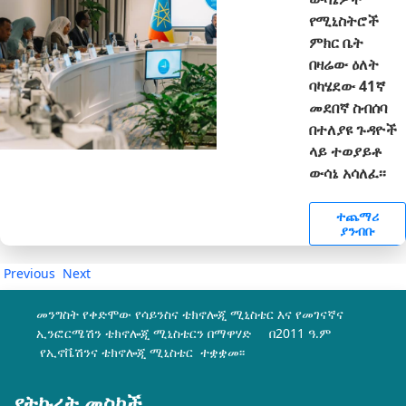
የሚኒስትሮች
ምክር ቤት
በዛሬው ዕለት
ባካሄደው 41ኛ
መደበኛ ስብሰባ
በተለያዩ ጉዳዮች
ላይ ተወያይቶ
ውሳኔ አሳለፈ፡፡
ተጨማሪ
ያንብቡ
Previous
Next
መንግስት የቀድሞው የሳይንስና ቴክኖሎጂ ሚኒስቴር እና የመገናኛና
ኢንፎርሜሽን ቴክኖሎጂ ሚኒስቴርን በማዋሃድ በ2011 ዓ.ም
የኢኖቬሽንና ቴክኖሎጂ ሚኒስቴር ተቋቋመ፡፡
የትኩረት መስኮች