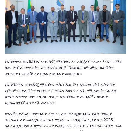
የኢትዮጵያ ኢኖቬሽንና ቴክኖሎጂ ሚኒስቴር እና አልጄሪያ የእውቀት ኢኮኖሚ፣
ስታርታፕ እና የጥቃቅን ኢንተርፕራይዞች ሚኒስቴር በምርምር፣ በልማትና
በስታርታፕ ዘርፎች ላይ በጋራ ለመስራት መክረዋል።
የኢኖቬሽንና ቴክኖሎጂ ሚኒስትር ዶ/ር በለጠ ሞላ እንደገለጹት፤ ኢትዮጵያ
የምርምር፣ የልማትና የስታርታፕ ዘርፉን ለሀገራዊ ኢኮኖሚ ዕድገትና ለዘላቂ
ልማት ለማዋል በስነ-ምህዳር ግንባታ ላይ በትኩረት እየሰራችና ውጤት
እያስመዘገበች ትገኛለች ብለዋል።
ሀገራችን የአፍሪካ ተምሳሌት ለመሆን ለቴክኖሎጂው ዘርፍ ትልቅ ትኩረት
በመስጠት ላይ መሆኗን የጠቀሱት ሚኒስትሩ፤ የዲጂታል ኢትዮጵያ 2025
ስትራቴጂን በስኬት በማጠናቀቅና የዲጂታል ኢትዮጵያ 2030 ስትራቴጂን በላቀ