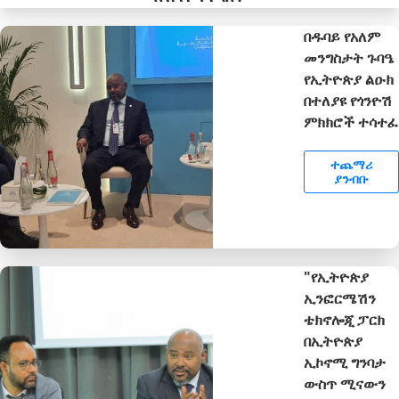
በዱባይ የአለም
መንግስታት ጉባዔ
የኢትዮጵያ ልዑክ
በተለያዩ የጎንዮሽ
ምክክሮች ተሳተፈ
ተጨማሪ
ያንብቡ
"የኢትዮጵያ
ኢንፎርሜሽን
ቴክኖሎጂ ፓርክ
በኢትዮጵያ
ኢኮኖሚ ግንባታ
ውስጥ ሚናውን