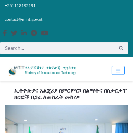
Skip to Main Content
Open Accessibility Menu
+251118132191
contact@mint.gov.et
ኢትዮጵያና አልጄሪያ በምርምር፣ በልማትና በስታርታፕ
ዘርፎች በጋራ ለመስራት መከሩ፡፡