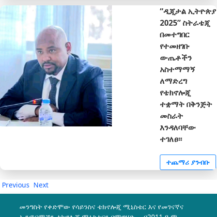
“ዲጂታል ኢትዮጵያ
2025” ስትራቴጂ
በመተግበር
የተመዘገቡ
ውጤቶችን
አስተማማኝ
ለማድረግ
የቴክኖሎጂ
ተቋማት በቅንጅት
መስራት
እንዳለባቸው
ተገለፀ፡፡
ተጨማሪ ያንብቡ
Previous
Next
መንግስት የቀድሞው የሳይንስና ቴክኖሎጂ ሚኒስቴር እና የመገናኛና
ኢንፎርሜሽን ቴክኖሎጂ ሚኒስቴርን በማዋሃድ በ2011 ዓ.ም