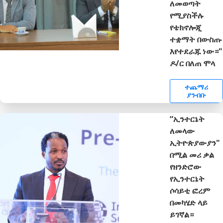
ለመወጣት
የሚያስችሉ
የቴክኖሎጂ
ተቋማት በውስጡ
እየተደራጁ ነው።"
ዶ/ር በለጠ ሞላ
ተጨማሪ
ያንብቡ
“ኢንተርኔት
ለመላው
ኢትዮጵያውያን"
በሚል መሪ ቃል
የዘንድሮው
የኢንተርኔት
ሶሳይቲ ፎረም
በመካሄድ ላይ
ይገኛል።