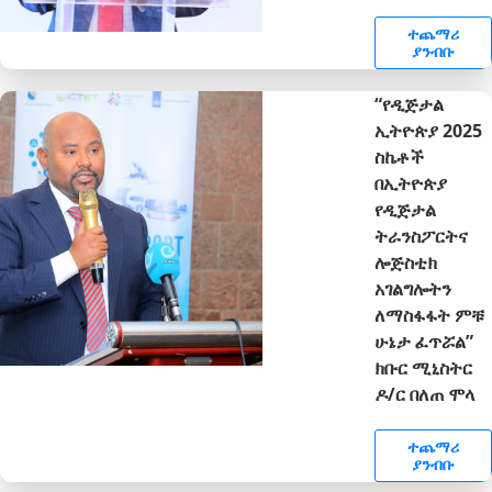
ተጨማሪ
ያንብቡ
“የዲጅታል
ኢትዮጵያ 2025
ስኬቶች
በኢትዮጵያ
የዲጅታል
ትራንስፖርትና
ሎጅስቲክ
አገልግሎትን
ለማስፋፋት ምቹ
ሁኔታ ፈጥሯል”
ክቡር ሚኒስትር
ዶ/ር በለጠ ሞላ
ተጨማሪ
ያንብቡ