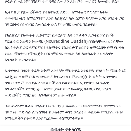
ሁኔታ በመፈፀም በዓለም ተወዳዳሪ ለመሆን እየተጋች መሆኗን አመላክተዋል።
ኢትዮጵያ የጀመረችውን የቴክኖሎጂ እድገት ለማፋጠንና ዓለም አቀፍ
ተወዳዳሪነቷን ለማረጋገጥ፣ እንደ አልጄሪያ ካሉ ልምድ ካላቸው አጋር ሀገራት ጋር
በቅርበትና በትብብር ለመስራት ሁሌም ዝግጁ መሆኗ ገልፀዋል፡፡
የአልጄሪያ የእውቀት ኢኮኖሚ፣ ስታርታፕ እና የጥቃቅን ኢንተርፕራይዞች
ሚኒስትር ኑሬዲን ኦውዳህ (Noureddine Ouadah) በበኩላቸው፤ ሀገራቸው
ከኢትዮጵያ ጋር የምርምር፣ የልማትና የስታርታፕ ዘርፍን ለማጎልበት የሚያስችል
የጋራ ማዕቀፍ በማዘጋጀት በስነ-ምህዳር ግንባታ ላይ ለመስራት ፅኑ ፍላጎት
እንዳላት ተናግረዋል።
ኢትዮጵያ በዘርፉ ትልቅ አቅም እንዳላት ማስተዋል እንደቻሉ የገለፁት ሚኒስትሩ፤
አልጄሪያ ቀደም ሲል የስታርታፕ ኮንፍረንስ በምታዘጋጅበት ወቅት ኢትዮጵያ
ግንባር ቀደም ተሳታፊ እንደነበረች አስታውሰዋል። ኢትዮጵያ አህጉራዊ
ኮንፍረንሶችን የማዘጋጀት ልምድ ያላት ሀገር በመሆኗ በቀጣይ የስታርታፕ
መድረኮችን ማዘጋጀት እንዳለባትም ጠቁመዋል።
በመጨረሻም ሁለቱ ሀገራት በዘርፉ በጋራ ለመስራት በመስማማት፣ ስምምነቱን
በፍጥነት ወደ ስራ ለማስገባት ከሁለቱም ወገን ኃላፊነት ወስደው የሚያስተባብሩ
ኮሚቴዎችን በቀጣይ እንደሚሰይሙ ተስማምተዋል።
በብዛት የተጎበኙ