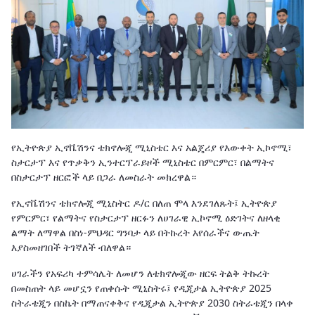
የኢትዮጵያ ኢኖቬሽንና ቴክኖሎጂ ሚኒስቴር እና አልጄሪያ የእውቀት ኢኮኖሚ፣
ስታርታፕ እና የጥቃቅን ኢንተርፕራይዞች ሚኒስቴር በምርምር፣ በልማትና
በስታርታፕ ዘርፎች ላይ በጋራ ለመስራት መክረዋል።
የኢኖቬሽንና ቴክኖሎጂ ሚኒስትር ዶ/ር በለጠ ሞላ እንደገለጹት፤ ኢትዮጵያ
የምርምር፣ የልማትና የስታርታፕ ዘርፉን ለሀገራዊ ኢኮኖሚ ዕድገትና ለዘላቂ
ልማት ለማዋል በስነ-ምህዳር ግንባታ ላይ በትኩረት እየሰራችና ውጤት
እያስመዘገበች ትገኛለች ብለዋል።
ሀገራችን የአፍሪካ ተምሳሌት ለመሆን ለቴክኖሎጂው ዘርፍ ትልቅ ትኩረት
በመስጠት ላይ መሆኗን የጠቀሱት ሚኒስትሩ፤ የዲጂታል ኢትዮጵያ 2025
ስትራቴጂን በስኬት በማጠናቀቅና የዲጂታል ኢትዮጵያ 2030 ስትራቴጂን በላቀ