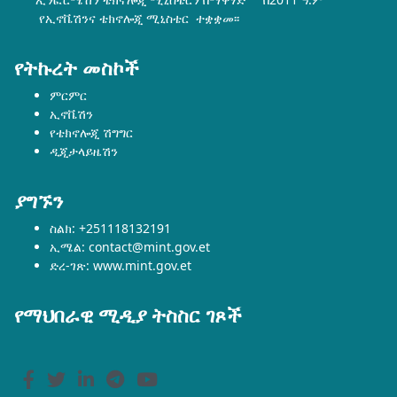
የኢኖቬሽንና ቴክኖሎጂ ሚኒስቴር ተቋቋመ፡፡
የትኩረት መስኮች
ምርምር
ኢኖቬሽን
የቴክኖሎጂ ሽግግር
ዲጂታላይዜሽን
ያግኙን
ስልክ: +251118132191
ኢሜል: contact@mint.gov.et
ድረ-ገጽ: www.mint.gov.et
የማህበራዊ ሚዲያ ትስስር ገጾች