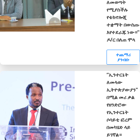
ለመወጣት
የሚያስችሉ
የቴክኖሎጂ
ተቋማት በውስጡ
እየተደራጁ ነው።"
ዶ/ር በለጠ ሞላ
ተጨማሪ
ያንብቡ
“ኢንተርኔት
ለመላው
ኢትዮጵያውያን"
በሚል መሪ ቃል
የዘንድሮው
የኢንተርኔት
ሶሳይቲ ፎረም
በመካሄድ ላይ
ይገኛል።