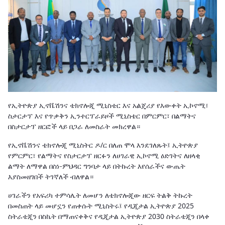
የኢትዮጵያ ኢኖቬሽንና ቴክኖሎጂ ሚኒስቴር እና አልጄሪያ የእውቀት ኢኮኖሚ፣
ስታርታፕ እና የጥቃቅን ኢንተርፕራይዞች ሚኒስቴር በምርምር፣ በልማትና
በስታርታፕ ዘርፎች ላይ በጋራ ለመስራት መክረዋል።
የኢኖቬሽንና ቴክኖሎጂ ሚኒስትር ዶ/ር በለጠ ሞላ እንደገለጹት፤ ኢትዮጵያ
የምርምር፣ የልማትና የስታርታፕ ዘርፉን ለሀገራዊ ኢኮኖሚ ዕድገትና ለዘላቂ
ልማት ለማዋል በስነ-ምህዳር ግንባታ ላይ በትኩረት እየሰራችና ውጤት
እያስመዘገበች ትገኛለች ብለዋል።
ሀገራችን የአፍሪካ ተምሳሌት ለመሆን ለቴክኖሎጂው ዘርፍ ትልቅ ትኩረት
በመስጠት ላይ መሆኗን የጠቀሱት ሚኒስትሩ፤ የዲጂታል ኢትዮጵያ 2025
ስትራቴጂን በስኬት በማጠናቀቅና የዲጂታል ኢትዮጵያ 2030 ስትራቴጂን በላቀ