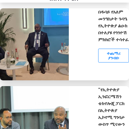
በዱባይ የአለም
መንግስታት ጉባዔ
የኢትዮጵያ ልዑክ
በተለያዩ የጎንዮሽ
ምክክሮች ተሳተፈ
ተጨማሪ
ያንብቡ
"የኢትዮጵያ
ኢንፎርሜሽን
ቴክኖሎጂ ፓርክ
በኢትዮጵያ
ኢኮኖሚ ግንባታ
ውስጥ ሚናውን