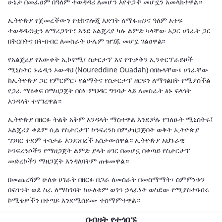
ሁኔታ በመፈፀም በዓለም ተወዳዳሪ ለመሆን እየተጋች መሆኗን አመላክተዋል።
ኢትዮጵያ የጀመረችውን የቴክኖሎጂ እድገት ለማፋጠንና ዓለም አቀፍ
ተወዳዳሪነቷን ለማረጋገጥ፣ እንደ አልጄሪያ ካሉ ልምድ ካላቸው አጋር ሀገራት ጋር
በቅርበትና በትብብር ለመስራት ሁሌም ዝግጁ መሆኗ ገልፀዋል፡፡
የአልጄሪያ የእውቀት ኢኮኖሚ፣ ስታርታፕ እና የጥቃቅን ኢንተርፕራይዞች
ሚኒስትር ኑሬዲን ኦውዳህ (Noureddine Ouadah) በበኩላቸው፤ ሀገራቸው
ከኢትዮጵያ ጋር የምርምር፣ የልማትና የስታርታፕ ዘርፍን ለማጎልበት የሚያስችል
የጋራ ማዕቀፍ በማዘጋጀት በስነ-ምህዳር ግንባታ ላይ ለመስራት ፅኑ ፍላጎት
እንዳላት ተናግረዋል።
ኢትዮጵያ በዘርፉ ትልቅ አቅም እንዳላት ማስተዋል እንደቻሉ የገለፁት ሚኒስትሩ፤
አልጄሪያ ቀደም ሲል የስታርታፕ ኮንፍረንስ በምታዘጋጅበት ወቅት ኢትዮጵያ
ግንባር ቀደም ተሳታፊ እንደነበረች አስታውሰዋል። ኢትዮጵያ አህጉራዊ
ኮንፍረንሶችን የማዘጋጀት ልምድ ያላት ሀገር በመሆኗ በቀጣይ የስታርታፕ
መድረኮችን ማዘጋጀት እንዳለባትም ጠቁመዋል።
በመጨረሻም ሁለቱ ሀገራት በዘርፉ በጋራ ለመስራት በመስማማት፣ ስምምነቱን
በፍጥነት ወደ ስራ ለማስገባት ከሁለቱም ወገን ኃላፊነት ወስደው የሚያስተባብሩ
ኮሚቴዎችን በቀጣይ እንደሚሰይሙ ተስማምተዋል።
በብዛት የተጎበኙ