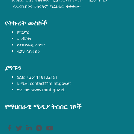
የኢኖቬሽንና ቴክኖሎጂ ሚኒስቴር ተቋቋመ፡፡
የትኩረት መስኮች
ምርምር
ኢኖቬሽን
የቴክኖሎጂ ሽግግር
ዲጂታላይዜሽን
ያግኙን
ስልክ: +251118132191
ኢሜል: contact@mint.gov.et
ድረ-ገጽ: www.mint.gov.et
የማህበራዊ ሚዲያ ትስስር ገጾች