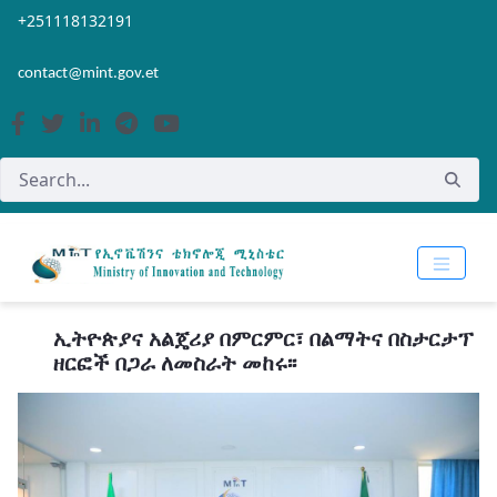
Skip to Main Content
Open Accessibility Menu
+251118132191
contact@mint.gov.et
ኢትዮጵያና አልጄሪያ በምርምር፣ በልማትና በስታርታፕ
ዘርፎች በጋራ ለመስራት መከሩ፡፡