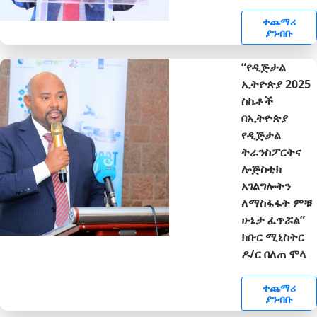
ተጨማሪ
ያንብቡ
“የዲጅታል
ኢትዮጵያ 2025
ስኬቶች
በኢትዮጵያ
የዲጅታል
ትራንስፖርትና
ሎጅስቲክ
አገልግሎትን
ለማስፋፋት ምቹ
ሁኔታ ፈጥሯል”
ክቡር ሚኒስትር
ዶ/ር በለጠ ሞላ
ተጨማሪ
ያንብቡ