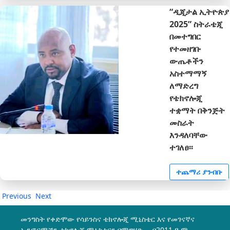
“ዲጂታል ኢትዮጵያ
2025” ስትራቴጂ
በመተግበር
የተመዘገቡ
ውጤቶችን
አስተማማኝ
ለማድረግ
የቴክኖሎጂ
ተቋማት በቅንጅት
መስራት
እንዳለባቸው
ተገለፀ፡፡
ተጨማሪ ያንብቡ
Previous
Next
መንግስት የቀድሞው የሳይንስና ቴክኖሎጂ ሚኒስቴር እና የመገናኛና
ኢንፎርሜሽን ቴክኖሎጂ ሚኒስቴርን በማዋሃድ በ2011 ዓ.ም