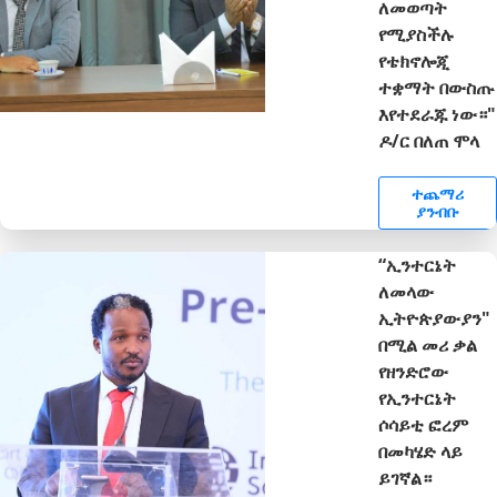
ለመወጣት
የሚያስችሉ
የቴክኖሎጂ
ተቋማት በውስጡ
እየተደራጁ ነው።"
ዶ/ር በለጠ ሞላ
ተጨማሪ
ያንብቡ
“ኢንተርኔት
ለመላው
ኢትዮጵያውያን"
በሚል መሪ ቃል
የዘንድሮው
የኢንተርኔት
ሶሳይቲ ፎረም
በመካሄድ ላይ
ይገኛል።