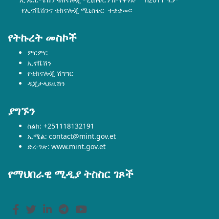
የኢኖቬሽንና ቴክኖሎጂ ሚኒስቴር ተቋቋመ፡፡
የትኩረት መስኮች
ምርምር
ኢኖቬሽን
የቴክኖሎጂ ሽግግር
ዲጂታላይዜሽን
ያግኙን
ስልክ: +251118132191
ኢሜል: contact@mint.gov.et
ድረ-ገጽ: www.mint.gov.et
የማህበራዊ ሚዲያ ትስስር ገጾች