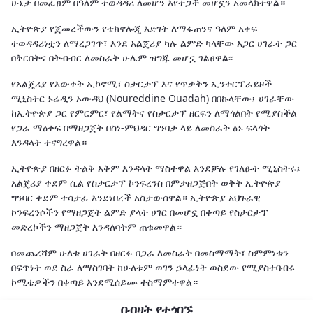
ሁኔታ በመፈፀም በዓለም ተወዳዳሪ ለመሆን እየተጋች መሆኗን አመላክተዋል።
ኢትዮጵያ የጀመረችውን የቴክኖሎጂ እድገት ለማፋጠንና ዓለም አቀፍ
ተወዳዳሪነቷን ለማረጋገጥ፣ እንደ አልጄሪያ ካሉ ልምድ ካላቸው አጋር ሀገራት ጋር
በቅርበትና በትብብር ለመስራት ሁሌም ዝግጁ መሆኗ ገልፀዋል፡፡
የአልጄሪያ የእውቀት ኢኮኖሚ፣ ስታርታፕ እና የጥቃቅን ኢንተርፕራይዞች
ሚኒስትር ኑሬዲን ኦውዳህ (Noureddine Ouadah) በበኩላቸው፤ ሀገራቸው
ከኢትዮጵያ ጋር የምርምር፣ የልማትና የስታርታፕ ዘርፍን ለማጎልበት የሚያስችል
የጋራ ማዕቀፍ በማዘጋጀት በስነ-ምህዳር ግንባታ ላይ ለመስራት ፅኑ ፍላጎት
እንዳላት ተናግረዋል።
ኢትዮጵያ በዘርፉ ትልቅ አቅም እንዳላት ማስተዋል እንደቻሉ የገለፁት ሚኒስትሩ፤
አልጄሪያ ቀደም ሲል የስታርታፕ ኮንፍረንስ በምታዘጋጅበት ወቅት ኢትዮጵያ
ግንባር ቀደም ተሳታፊ እንደነበረች አስታውሰዋል። ኢትዮጵያ አህጉራዊ
ኮንፍረንሶችን የማዘጋጀት ልምድ ያላት ሀገር በመሆኗ በቀጣይ የስታርታፕ
መድረኮችን ማዘጋጀት እንዳለባትም ጠቁመዋል።
በመጨረሻም ሁለቱ ሀገራት በዘርፉ በጋራ ለመስራት በመስማማት፣ ስምምነቱን
በፍጥነት ወደ ስራ ለማስገባት ከሁለቱም ወገን ኃላፊነት ወስደው የሚያስተባብሩ
ኮሚቴዎችን በቀጣይ እንደሚሰይሙ ተስማምተዋል።
በብዛት የተጎበኙ