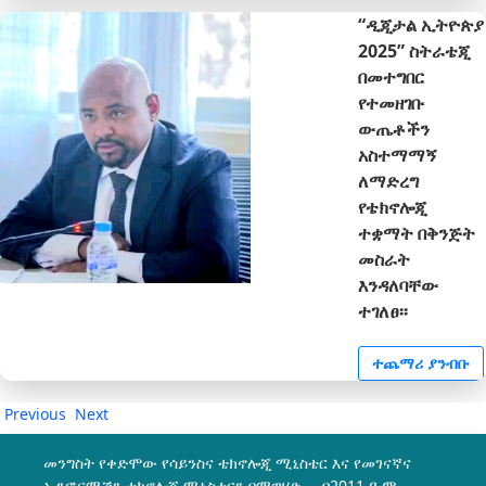
“ዲጂታል ኢትዮጵያ
2025” ስትራቴጂ
በመተግበር
የተመዘገቡ
ውጤቶችን
አስተማማኝ
ለማድረግ
የቴክኖሎጂ
ተቋማት በቅንጅት
መስራት
እንዳለባቸው
ተገለፀ፡፡
ተጨማሪ ያንብቡ
Previous
Next
መንግስት የቀድሞው የሳይንስና ቴክኖሎጂ ሚኒስቴር እና የመገናኛና
ኢንፎርሜሽን ቴክኖሎጂ ሚኒስቴርን በማዋሃድ በ2011 ዓ.ም