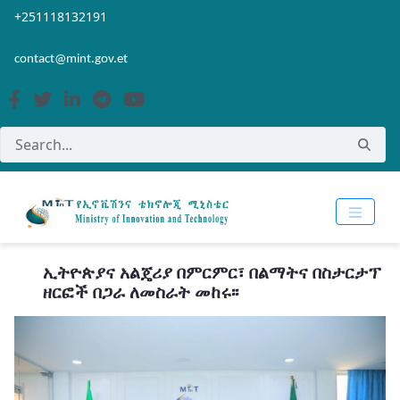
Skip to Main Content
Open Accessibility Menu
+251118132191
contact@mint.gov.et
ኢትዮጵያና አልጄሪያ በምርምር፣ በልማትና በስታርታፕ
ዘርፎች በጋራ ለመስራት መከሩ፡፡