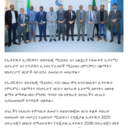
የኢትዮጵያ ኢኖቬሽንና ቴክኖሎጂ ሚኒስቴር እና አልጄሪያ የእውቀት ኢኮኖሚ፣
ስታርታፕ እና የጥቃቅን ኢንተርፕራይዞች ሚኒስቴር በምርምር፣ በልማትና
በስታርታፕ ዘርፎች ላይ በጋራ ለመስራት መክረዋል።
የኢኖቬሽንና ቴክኖሎጂ ሚኒስትር ዶ/ር በለጠ ሞላ እንደገለጹት፤ ኢትዮጵያ
የምርምር፣ የልማትና የስታርታፕ ዘርፉን ለሀገራዊ ኢኮኖሚ ዕድገትና ለዘላቂ
ልማት ለማዋል በስነ-ምህዳር ግንባታ ላይ በትኩረት እየሰራችና ውጤት
እያስመዘገበች ትገኛለች ብለዋል።
ሀገራችን የአፍሪካ ተምሳሌት ለመሆን ለቴክኖሎጂው ዘርፍ ትልቅ ትኩረት
በመስጠት ላይ መሆኗን የጠቀሱት ሚኒስትሩ፤ የዲጂታል ኢትዮጵያ 2025
ስትራቴጂን በስኬት በማጠናቀቅና የዲጂታል ኢትዮጵያ 2030 ስትራቴጂን በላቀ