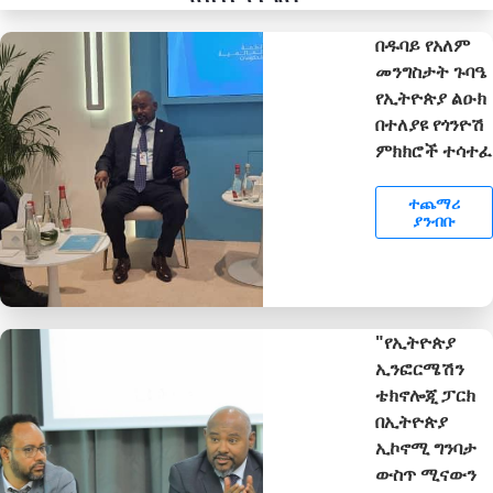
በዱባይ የአለም
መንግስታት ጉባዔ
የኢትዮጵያ ልዑክ
በተለያዩ የጎንዮሽ
ምክክሮች ተሳተፈ
ተጨማሪ
ያንብቡ
"የኢትዮጵያ
ኢንፎርሜሽን
ቴክኖሎጂ ፓርክ
በኢትዮጵያ
ኢኮኖሚ ግንባታ
ውስጥ ሚናውን