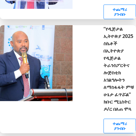
ተጨማሪ
ያንብቡ
“የዲጅታል
ኢትዮጵያ 2025
ስኬቶች
በኢትዮጵያ
የዲጅታል
ትራንስፖርትና
ሎጅስቲክ
አገልግሎትን
ለማስፋፋት ምቹ
ሁኔታ ፈጥሯል”
ክቡር ሚኒስትር
ዶ/ር በለጠ ሞላ
ተጨማሪ
ያንብቡ