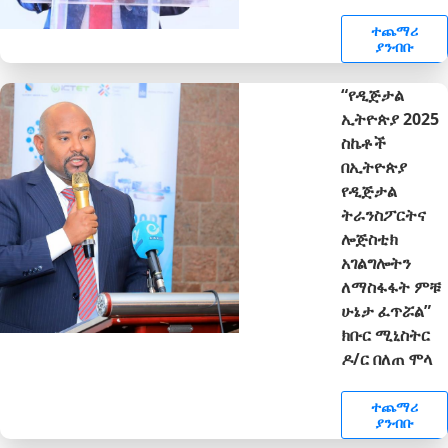
ተጨማሪ
ያንብቡ
“የዲጅታል
ኢትዮጵያ 2025
ስኬቶች
በኢትዮጵያ
የዲጅታል
ትራንስፖርትና
ሎጅስቲክ
አገልግሎትን
ለማስፋፋት ምቹ
ሁኔታ ፈጥሯል”
ክቡር ሚኒስትር
ዶ/ር በለጠ ሞላ
ተጨማሪ
ያንብቡ