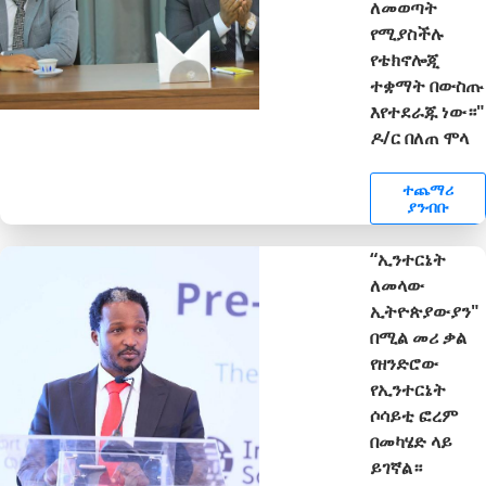
ለመወጣት
የሚያስችሉ
የቴክኖሎጂ
ተቋማት በውስጡ
እየተደራጁ ነው።"
ዶ/ር በለጠ ሞላ
ተጨማሪ
ያንብቡ
“ኢንተርኔት
ለመላው
ኢትዮጵያውያን"
በሚል መሪ ቃል
የዘንድሮው
የኢንተርኔት
ሶሳይቲ ፎረም
በመካሄድ ላይ
ይገኛል።