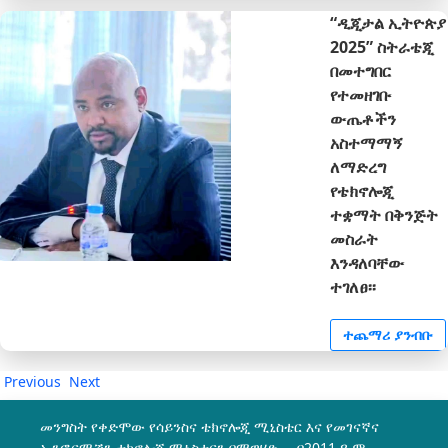
“ዲጂታል ኢትዮጵያ
2025” ስትራቴጂ
በመተግበር
የተመዘገቡ
ውጤቶችን
አስተማማኝ
ለማድረግ
የቴክኖሎጂ
ተቋማት በቅንጅት
መስራት
እንዳለባቸው
ተገለፀ፡፡
ተጨማሪ ያንብቡ
Previous
Next
መንግስት የቀድሞው የሳይንስና ቴክኖሎጂ ሚኒስቴር እና የመገናኛና
ኢንፎርሜሽን ቴክኖሎጂ ሚኒስቴርን በማዋሃድ በ2011 ዓ.ም