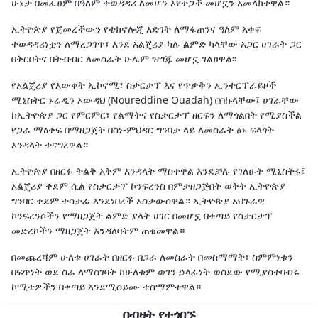
ሁኔታ በመፈፀም በዓለም ተወዳዳሪ ለመሆን እየተጋች መሆኗን አመላክተዋል።
ኢትዮጵያ የጀመረችውን የቴክኖሎጂ እድገት ለማፋጠንና ዓለም አቀፍ
ተወዳዳሪነቷን ለማረጋገጥ፣ እንደ አልጄሪያ ካሉ ልምድ ካላቸው አጋር ሀገራት ጋር
በቅርበትና በትብብር ለመስራት ሁሌም ዝግጁ መሆኗ ገልፀዋል፡፡
የአልጄሪያ የእውቀት ኢኮኖሚ፣ ስታርታፕ እና የጥቃቅን ኢንተርፕራይዞች
ሚኒስትር ኑሬዲን ኦውዳህ (Noureddine Ouadah) በበኩላቸው፤ ሀገራቸው
ከኢትዮጵያ ጋር የምርምር፣ የልማትና የስታርታፕ ዘርፍን ለማጎልበት የሚያስችል
የጋራ ማዕቀፍ በማዘጋጀት በስነ-ምህዳር ግንባታ ላይ ለመስራት ፅኑ ፍላጎት
እንዳላት ተናግረዋል።
ኢትዮጵያ በዘርፉ ትልቅ አቅም እንዳላት ማስተዋል እንደቻሉ የገለፁት ሚኒስትሩ፤
አልጄሪያ ቀደም ሲል የስታርታፕ ኮንፍረንስ በምታዘጋጅበት ወቅት ኢትዮጵያ
ግንባር ቀደም ተሳታፊ እንደነበረች አስታውሰዋል። ኢትዮጵያ አህጉራዊ
ኮንፍረንሶችን የማዘጋጀት ልምድ ያላት ሀገር በመሆኗ በቀጣይ የስታርታፕ
መድረኮችን ማዘጋጀት እንዳለባትም ጠቁመዋል።
በመጨረሻም ሁለቱ ሀገራት በዘርፉ በጋራ ለመስራት በመስማማት፣ ስምምነቱን
በፍጥነት ወደ ስራ ለማስገባት ከሁለቱም ወገን ኃላፊነት ወስደው የሚያስተባብሩ
ኮሚቴዎችን በቀጣይ እንደሚሰይሙ ተስማምተዋል።
በብዛት የተጎበኙ