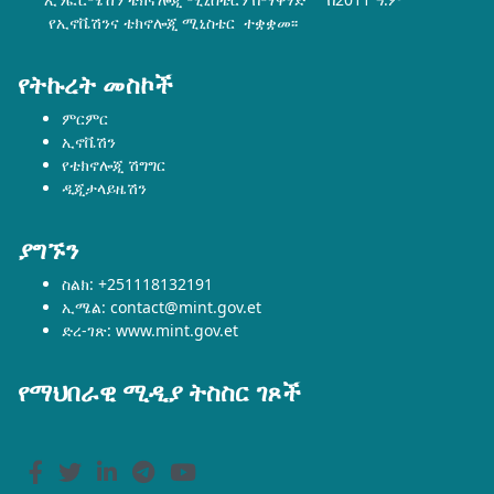
የኢኖቬሽንና ቴክኖሎጂ ሚኒስቴር ተቋቋመ፡፡
የትኩረት መስኮች
ምርምር
ኢኖቬሽን
የቴክኖሎጂ ሽግግር
ዲጂታላይዜሽን
ያግኙን
ስልክ: +251118132191
ኢሜል: contact@mint.gov.et
ድረ-ገጽ: www.mint.gov.et
የማህበራዊ ሚዲያ ትስስር ገጾች