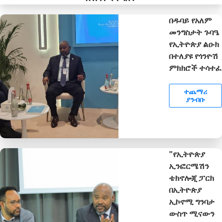
በዱባይ የአለም
መንግስታት ጉባዔ
የኢትዮጵያ ልዑክ
በተለያዩ የጎንዮሽ
ምክክሮች ተሳተፈ
ተጨማሪ
ያንብቡ
"የኢትዮጵያ
ኢንፎርሜሽን
ቴክኖሎጂ ፓርክ
በኢትዮጵያ
ኢኮኖሚ ግንባታ
ውስጥ ሚናውን