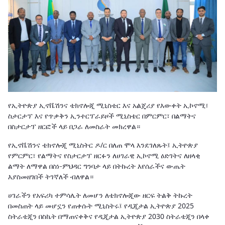
የኢትዮጵያ ኢኖቬሽንና ቴክኖሎጂ ሚኒስቴር እና አልጄሪያ የእውቀት ኢኮኖሚ፣
ስታርታፕ እና የጥቃቅን ኢንተርፕራይዞች ሚኒስቴር በምርምር፣ በልማትና
በስታርታፕ ዘርፎች ላይ በጋራ ለመስራት መክረዋል።
የኢኖቬሽንና ቴክኖሎጂ ሚኒስትር ዶ/ር በለጠ ሞላ እንደገለጹት፤ ኢትዮጵያ
የምርምር፣ የልማትና የስታርታፕ ዘርፉን ለሀገራዊ ኢኮኖሚ ዕድገትና ለዘላቂ
ልማት ለማዋል በስነ-ምህዳር ግንባታ ላይ በትኩረት እየሰራችና ውጤት
እያስመዘገበች ትገኛለች ብለዋል።
ሀገራችን የአፍሪካ ተምሳሌት ለመሆን ለቴክኖሎጂው ዘርፍ ትልቅ ትኩረት
በመስጠት ላይ መሆኗን የጠቀሱት ሚኒስትሩ፤ የዲጂታል ኢትዮጵያ 2025
ስትራቴጂን በስኬት በማጠናቀቅና የዲጂታል ኢትዮጵያ 2030 ስትራቴጂን በላቀ