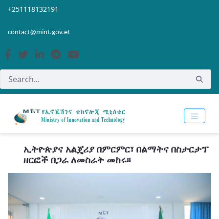
Skip to Main Content
Open Accessibility Menu
+251118132191
contact@mint.gov.et
ኢትዮጵያና አልጄሪያ በምርምር፣ በልማትና በስታርታፕ
ዘርፎች በጋራ ለመስራት መከሩ፡፡