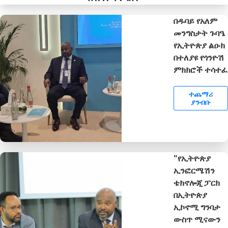
በዱባይ የአለም
መንግስታት ጉባዔ
የኢትዮጵያ ልዑክ
በተለያዩ የጎንዮሽ
ምክክሮች ተሳተፈ
ተጨማሪ
ያንብቡ
"የኢትዮጵያ
ኢንፎርሜሽን
ቴክኖሎጂ ፓርክ
በኢትዮጵያ
ኢኮኖሚ ግንባታ
ውስጥ ሚናውን