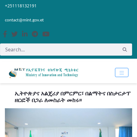
Skip to Main Content
Open Accessibility Menu
+251118132191
contact@mint.gov.et
ኢትዮጵያና አልጄሪያ በምርምር፣ በልማትና በስታርታፕ
ዘርፎች በጋራ ለመስራት መከሩ፡፡