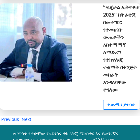
“ዲጂታል ኢትዮጵያ
2025” ስትራቴጂ
በመተግበር
የተመዘገቡ
ውጤቶችን
አስተማማኝ
ለማድረግ
የቴክኖሎጂ
ተቋማት በቅንጅት
መስራት
እንዳለባቸው
ተገለፀ፡፡
ተጨማሪ ያንብቡ
Previous
Next
መንግስት የቀድሞው የሳይንስና ቴክኖሎጂ ሚኒስቴር እና የመገናኛና
ኢንፎርሜሽን ቴክኖሎጂ ሚኒስቴርን በማዋሃድ በ2011 ዓ.ም