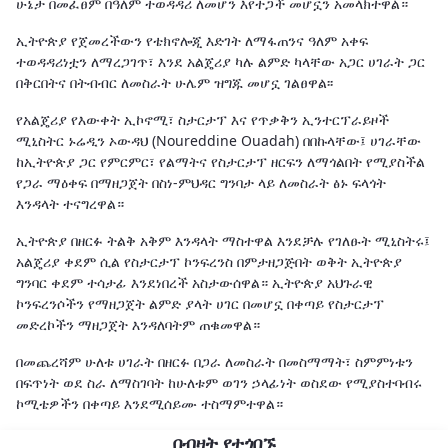
ሁኔታ በመፈፀም በዓለም ተወዳዳሪ ለመሆን እየተጋች መሆኗን አመላክተዋል።
ኢትዮጵያ የጀመረችውን የቴክኖሎጂ እድገት ለማፋጠንና ዓለም አቀፍ
ተወዳዳሪነቷን ለማረጋገጥ፣ እንደ አልጄሪያ ካሉ ልምድ ካላቸው አጋር ሀገራት ጋር
በቅርበትና በትብብር ለመስራት ሁሌም ዝግጁ መሆኗ ገልፀዋል፡፡
የአልጄሪያ የእውቀት ኢኮኖሚ፣ ስታርታፕ እና የጥቃቅን ኢንተርፕራይዞች
ሚኒስትር ኑሬዲን ኦውዳህ (Noureddine Ouadah) በበኩላቸው፤ ሀገራቸው
ከኢትዮጵያ ጋር የምርምር፣ የልማትና የስታርታፕ ዘርፍን ለማጎልበት የሚያስችል
የጋራ ማዕቀፍ በማዘጋጀት በስነ-ምህዳር ግንባታ ላይ ለመስራት ፅኑ ፍላጎት
እንዳላት ተናግረዋል።
ኢትዮጵያ በዘርፉ ትልቅ አቅም እንዳላት ማስተዋል እንደቻሉ የገለፁት ሚኒስትሩ፤
አልጄሪያ ቀደም ሲል የስታርታፕ ኮንፍረንስ በምታዘጋጅበት ወቅት ኢትዮጵያ
ግንባር ቀደም ተሳታፊ እንደነበረች አስታውሰዋል። ኢትዮጵያ አህጉራዊ
ኮንፍረንሶችን የማዘጋጀት ልምድ ያላት ሀገር በመሆኗ በቀጣይ የስታርታፕ
መድረኮችን ማዘጋጀት እንዳለባትም ጠቁመዋል።
በመጨረሻም ሁለቱ ሀገራት በዘርፉ በጋራ ለመስራት በመስማማት፣ ስምምነቱን
በፍጥነት ወደ ስራ ለማስገባት ከሁለቱም ወገን ኃላፊነት ወስደው የሚያስተባብሩ
ኮሚቴዎችን በቀጣይ እንደሚሰይሙ ተስማምተዋል።
በብዛት የተጎበኙ