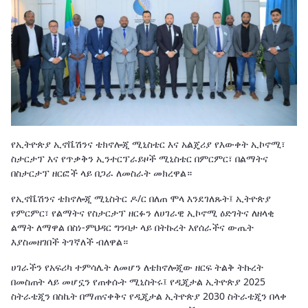
የኢትዮጵያ ኢኖቬሽንና ቴክኖሎጂ ሚኒስቴር እና አልጄሪያ የእውቀት ኢኮኖሚ፣
ስታርታፕ እና የጥቃቅን ኢንተርፕራይዞች ሚኒስቴር በምርምር፣ በልማትና
በስታርታፕ ዘርፎች ላይ በጋራ ለመስራት መክረዋል።
የኢኖቬሽንና ቴክኖሎጂ ሚኒስትር ዶ/ር በለጠ ሞላ እንደገለጹት፤ ኢትዮጵያ
የምርምር፣ የልማትና የስታርታፕ ዘርፉን ለሀገራዊ ኢኮኖሚ ዕድገትና ለዘላቂ
ልማት ለማዋል በስነ-ምህዳር ግንባታ ላይ በትኩረት እየሰራችና ውጤት
እያስመዘገበች ትገኛለች ብለዋል።
ሀገራችን የአፍሪካ ተምሳሌት ለመሆን ለቴክኖሎጂው ዘርፍ ትልቅ ትኩረት
በመስጠት ላይ መሆኗን የጠቀሱት ሚኒስትሩ፤ የዲጂታል ኢትዮጵያ 2025
ስትራቴጂን በስኬት በማጠናቀቅና የዲጂታል ኢትዮጵያ 2030 ስትራቴጂን በላቀ