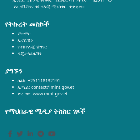
የኢኖቬሽንና ቴክኖሎጂ ሚኒስቴር ተቋቋመ፡፡
የትኩረት መስኮች
ምርምር
ኢኖቬሽን
የቴክኖሎጂ ሽግግር
ዲጂታላይዜሽን
ያግኙን
ስልክ: +251118132191
ኢሜል: contact@mint.gov.et
ድረ-ገጽ: www.mint.gov.et
የማህበራዊ ሚዲያ ትስስር ገጾች