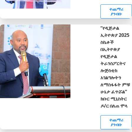
ተጨማሪ
ያንብቡ
“የዲጅታል
ኢትዮጵያ 2025
ስኬቶች
በኢትዮጵያ
የዲጅታል
ትራንስፖርትና
ሎጅስቲክ
አገልግሎትን
ለማስፋፋት ምቹ
ሁኔታ ፈጥሯል”
ክቡር ሚኒስትር
ዶ/ር በለጠ ሞላ
ተጨማሪ
ያንብቡ