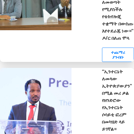
ለመወጣት
የሚያስችሉ
የቴክኖሎጂ
ተቋማት በውስጡ
እየተደራጁ ነው።"
ዶ/ር በለጠ ሞላ
ተጨማሪ
ያንብቡ
“ኢንተርኔት
ለመላው
ኢትዮጵያውያን"
በሚል መሪ ቃል
የዘንድሮው
የኢንተርኔት
ሶሳይቲ ፎረም
በመካሄድ ላይ
ይገኛል።