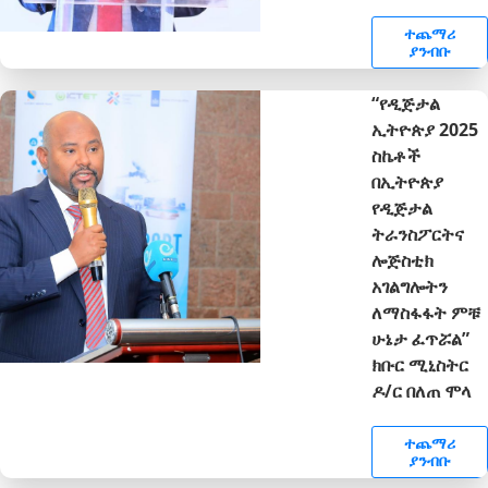
ተጨማሪ
ያንብቡ
“የዲጅታል
ኢትዮጵያ 2025
ስኬቶች
በኢትዮጵያ
የዲጅታል
ትራንስፖርትና
ሎጅስቲክ
አገልግሎትን
ለማስፋፋት ምቹ
ሁኔታ ፈጥሯል”
ክቡር ሚኒስትር
ዶ/ር በለጠ ሞላ
ተጨማሪ
ያንብቡ