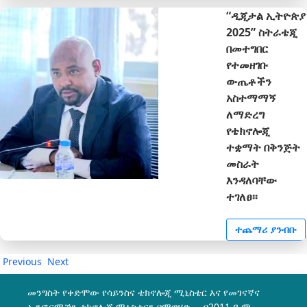
“ዲጂታል ኢትዮጵያ
2025” ስትራቴጂ
በመተግበር
የተመዘገቡ
ውጤቶችን
አስተማማኝ
ለማድረግ
የቴክኖሎጂ
ተቋማት በቅንጅት
መስራት
እንዳለባቸው
ተገለፀ፡፡
ተጨማሪ ያንብቡ
Previous
Next
መንግስት የቀድሞው የሳይንስና ቴክኖሎጂ ሚኒስቴር እና የመገናኛና
ኢንፎርሜሽን ቴክኖሎጂ ሚኒስቴርን በማዋሃድ በ2011 ዓ.ም