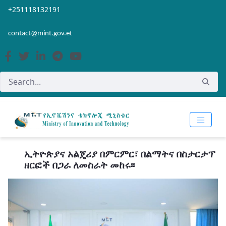
Skip to Main Content
Open Accessibility Menu
+251118132191
contact@mint.gov.et
ኢትዮጵያና አልጄሪያ በምርምር፣ በልማትና በስታርታፕ
ዘርፎች በጋራ ለመስራት መከሩ፡፡