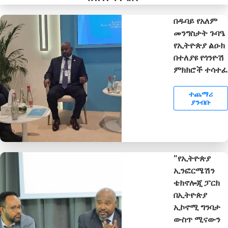
በዱባይ የአለም
መንግስታት ጉባዔ
የኢትዮጵያ ልዑክ
በተለያዩ የጎንዮሽ
ምክክሮች ተሳተፈ
ተጨማሪ
ያንብቡ
"የኢትዮጵያ
ኢንፎርሜሽን
ቴክኖሎጂ ፓርክ
በኢትዮጵያ
ኢኮኖሚ ግንባታ
ውስጥ ሚናውን