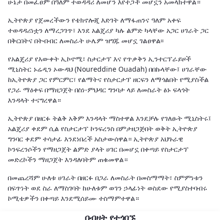
ሁኔታ በመፈፀም በዓለም ተወዳዳሪ ለመሆን እየተጋች መሆኗን አመላክተዋል።
ኢትዮጵያ የጀመረችውን የቴክኖሎጂ እድገት ለማፋጠንና ዓለም አቀፍ
ተወዳዳሪነቷን ለማረጋገጥ፣ እንደ አልጄሪያ ካሉ ልምድ ካላቸው አጋር ሀገራት ጋር
በቅርበትና በትብብር ለመስራት ሁሌም ዝግጁ መሆኗ ገልፀዋል፡፡
የአልጄሪያ የእውቀት ኢኮኖሚ፣ ስታርታፕ እና የጥቃቅን ኢንተርፕራይዞች
ሚኒስትር ኑሬዲን ኦውዳህ (Noureddine Ouadah) በበኩላቸው፤ ሀገራቸው
ከኢትዮጵያ ጋር የምርምር፣ የልማትና የስታርታፕ ዘርፍን ለማጎልበት የሚያስችል
የጋራ ማዕቀፍ በማዘጋጀት በስነ-ምህዳር ግንባታ ላይ ለመስራት ፅኑ ፍላጎት
እንዳላት ተናግረዋል።
ኢትዮጵያ በዘርፉ ትልቅ አቅም እንዳላት ማስተዋል እንደቻሉ የገለፁት ሚኒስትሩ፤
አልጄሪያ ቀደም ሲል የስታርታፕ ኮንፍረንስ በምታዘጋጅበት ወቅት ኢትዮጵያ
ግንባር ቀደም ተሳታፊ እንደነበረች አስታውሰዋል። ኢትዮጵያ አህጉራዊ
ኮንፍረንሶችን የማዘጋጀት ልምድ ያላት ሀገር በመሆኗ በቀጣይ የስታርታፕ
መድረኮችን ማዘጋጀት እንዳለባትም ጠቁመዋል።
በመጨረሻም ሁለቱ ሀገራት በዘርፉ በጋራ ለመስራት በመስማማት፣ ስምምነቱን
በፍጥነት ወደ ስራ ለማስገባት ከሁለቱም ወገን ኃላፊነት ወስደው የሚያስተባብሩ
ኮሚቴዎችን በቀጣይ እንደሚሰይሙ ተስማምተዋል።
በብዛት የተጎበኙ