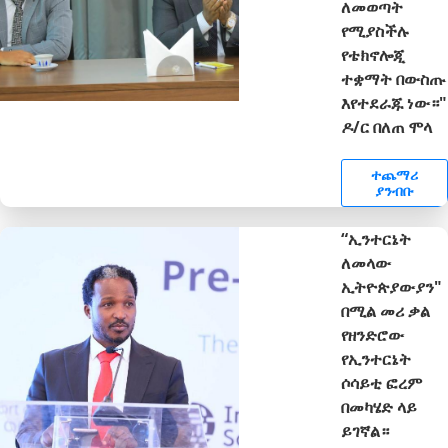
ለመወጣት
የሚያስችሉ
የቴክኖሎጂ
ተቋማት በውስጡ
እየተደራጁ ነው።"
ዶ/ር በለጠ ሞላ
ተጨማሪ
ያንብቡ
“ኢንተርኔት
ለመላው
ኢትዮጵያውያን"
በሚል መሪ ቃል
የዘንድሮው
የኢንተርኔት
ሶሳይቲ ፎረም
በመካሄድ ላይ
ይገኛል።