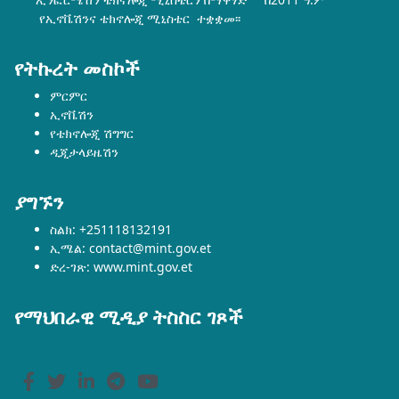
የኢኖቬሽንና ቴክኖሎጂ ሚኒስቴር ተቋቋመ፡፡
የትኩረት መስኮች
ምርምር
ኢኖቬሽን
የቴክኖሎጂ ሽግግር
ዲጂታላይዜሽን
ያግኙን
ስልክ: +251118132191
ኢሜል: contact@mint.gov.et
ድረ-ገጽ: www.mint.gov.et
የማህበራዊ ሚዲያ ትስስር ገጾች