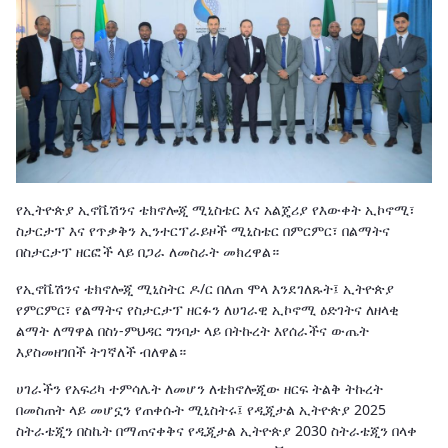
የኢትዮጵያ ኢኖቬሽንና ቴክኖሎጂ ሚኒስቴር እና አልጄሪያ የእውቀት ኢኮኖሚ፣
ስታርታፕ እና የጥቃቅን ኢንተርፕራይዞች ሚኒስቴር በምርምር፣ በልማትና
በስታርታፕ ዘርፎች ላይ በጋራ ለመስራት መክረዋል።
የኢኖቬሽንና ቴክኖሎጂ ሚኒስትር ዶ/ር በለጠ ሞላ እንደገለጹት፤ ኢትዮጵያ
የምርምር፣ የልማትና የስታርታፕ ዘርፉን ለሀገራዊ ኢኮኖሚ ዕድገትና ለዘላቂ
ልማት ለማዋል በስነ-ምህዳር ግንባታ ላይ በትኩረት እየሰራችና ውጤት
እያስመዘገበች ትገኛለች ብለዋል።
ሀገራችን የአፍሪካ ተምሳሌት ለመሆን ለቴክኖሎጂው ዘርፍ ትልቅ ትኩረት
በመስጠት ላይ መሆኗን የጠቀሱት ሚኒስትሩ፤ የዲጂታል ኢትዮጵያ 2025
ስትራቴጂን በስኬት በማጠናቀቅና የዲጂታል ኢትዮጵያ 2030 ስትራቴጂን በላቀ