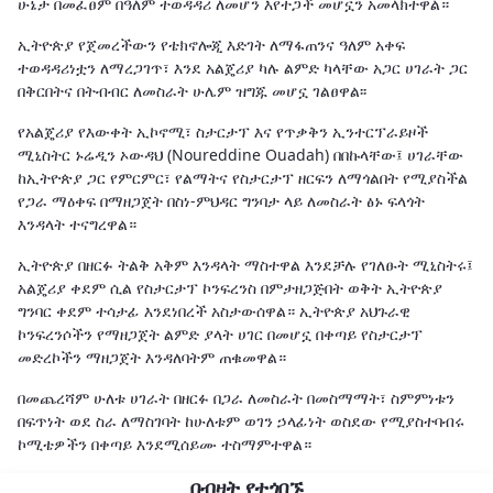
ሁኔታ በመፈፀም በዓለም ተወዳዳሪ ለመሆን እየተጋች መሆኗን አመላክተዋል።
ኢትዮጵያ የጀመረችውን የቴክኖሎጂ እድገት ለማፋጠንና ዓለም አቀፍ
ተወዳዳሪነቷን ለማረጋገጥ፣ እንደ አልጄሪያ ካሉ ልምድ ካላቸው አጋር ሀገራት ጋር
በቅርበትና በትብብር ለመስራት ሁሌም ዝግጁ መሆኗ ገልፀዋል፡፡
የአልጄሪያ የእውቀት ኢኮኖሚ፣ ስታርታፕ እና የጥቃቅን ኢንተርፕራይዞች
ሚኒስትር ኑሬዲን ኦውዳህ (Noureddine Ouadah) በበኩላቸው፤ ሀገራቸው
ከኢትዮጵያ ጋር የምርምር፣ የልማትና የስታርታፕ ዘርፍን ለማጎልበት የሚያስችል
የጋራ ማዕቀፍ በማዘጋጀት በስነ-ምህዳር ግንባታ ላይ ለመስራት ፅኑ ፍላጎት
እንዳላት ተናግረዋል።
ኢትዮጵያ በዘርፉ ትልቅ አቅም እንዳላት ማስተዋል እንደቻሉ የገለፁት ሚኒስትሩ፤
አልጄሪያ ቀደም ሲል የስታርታፕ ኮንፍረንስ በምታዘጋጅበት ወቅት ኢትዮጵያ
ግንባር ቀደም ተሳታፊ እንደነበረች አስታውሰዋል። ኢትዮጵያ አህጉራዊ
ኮንፍረንሶችን የማዘጋጀት ልምድ ያላት ሀገር በመሆኗ በቀጣይ የስታርታፕ
መድረኮችን ማዘጋጀት እንዳለባትም ጠቁመዋል።
በመጨረሻም ሁለቱ ሀገራት በዘርፉ በጋራ ለመስራት በመስማማት፣ ስምምነቱን
በፍጥነት ወደ ስራ ለማስገባት ከሁለቱም ወገን ኃላፊነት ወስደው የሚያስተባብሩ
ኮሚቴዎችን በቀጣይ እንደሚሰይሙ ተስማምተዋል።
በብዛት የተጎበኙ