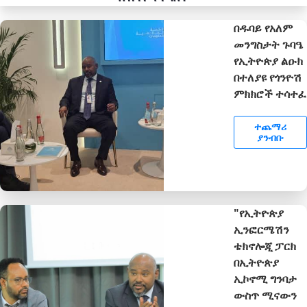
በዱባይ የአለም
መንግስታት ጉባዔ
የኢትዮጵያ ልዑክ
በተለያዩ የጎንዮሽ
ምክክሮች ተሳተፈ
ተጨማሪ
ያንብቡ
"የኢትዮጵያ
ኢንፎርሜሽን
ቴክኖሎጂ ፓርክ
በኢትዮጵያ
ኢኮኖሚ ግንባታ
ውስጥ ሚናውን