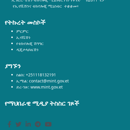
የኢኖቬሽንና ቴክኖሎጂ ሚኒስቴር ተቋቋመ፡፡
የትኩረት መስኮች
ምርምር
ኢኖቬሽን
የቴክኖሎጂ ሽግግር
ዲጂታላይዜሽን
ያግኙን
ስልክ: +251118132191
ኢሜል: contact@mint.gov.et
ድረ-ገጽ: www.mint.gov.et
የማህበራዊ ሚዲያ ትስስር ገጾች