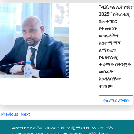
“ዲጂታል ኢትዮጵያ
2025” ስትራቴጂ
በመተግበር
የተመዘገቡ
ውጤቶችን
አስተማማኝ
ለማድረግ
የቴክኖሎጂ
ተቋማት በቅንጅት
መስራት
እንዳለባቸው
ተገለፀ፡፡
ተጨማሪ ያንብቡ
Previous
Next
መንግስት የቀድሞው የሳይንስና ቴክኖሎጂ ሚኒስቴር እና የመገናኛና
ኢንፎርሜሽን ቴክኖሎጂ ሚኒስቴርን በማዋሃድ በ2011 ዓ.ም