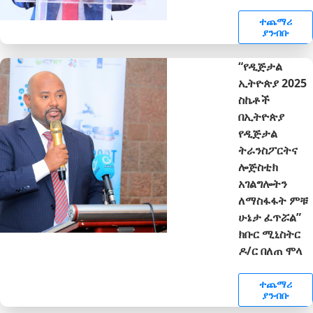
ተጨማሪ
ያንብቡ
“የዲጅታል
ኢትዮጵያ 2025
ስኬቶች
በኢትዮጵያ
የዲጅታል
ትራንስፖርትና
ሎጅስቲክ
አገልግሎትን
ለማስፋፋት ምቹ
ሁኔታ ፈጥሯል”
ክቡር ሚኒስትር
ዶ/ር በለጠ ሞላ
ተጨማሪ
ያንብቡ