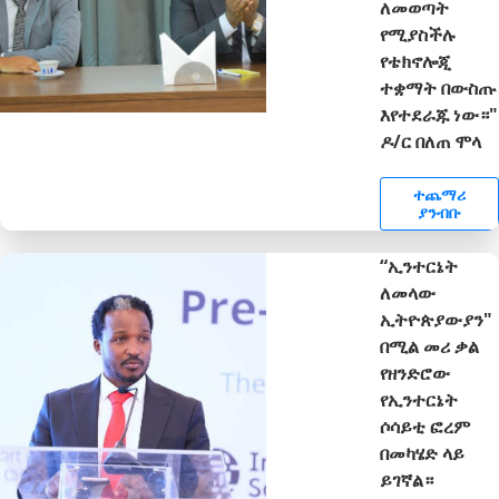
ለመወጣት
የሚያስችሉ
የቴክኖሎጂ
ተቋማት በውስጡ
እየተደራጁ ነው።"
ዶ/ር በለጠ ሞላ
ተጨማሪ
ያንብቡ
“ኢንተርኔት
ለመላው
ኢትዮጵያውያን"
በሚል መሪ ቃል
የዘንድሮው
የኢንተርኔት
ሶሳይቲ ፎረም
በመካሄድ ላይ
ይገኛል።