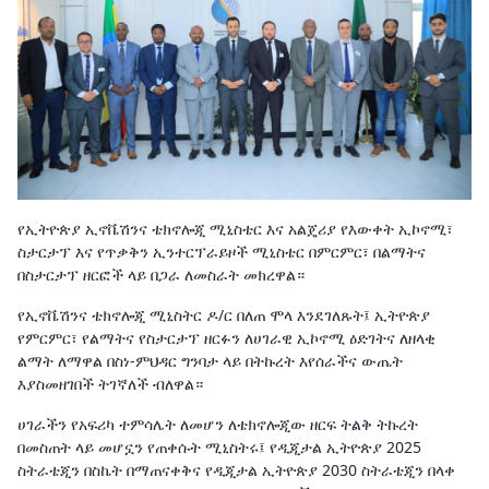
የኢትዮጵያ ኢኖቬሽንና ቴክኖሎጂ ሚኒስቴር እና አልጄሪያ የእውቀት ኢኮኖሚ፣
ስታርታፕ እና የጥቃቅን ኢንተርፕራይዞች ሚኒስቴር በምርምር፣ በልማትና
በስታርታፕ ዘርፎች ላይ በጋራ ለመስራት መክረዋል።
የኢኖቬሽንና ቴክኖሎጂ ሚኒስትር ዶ/ር በለጠ ሞላ እንደገለጹት፤ ኢትዮጵያ
የምርምር፣ የልማትና የስታርታፕ ዘርፉን ለሀገራዊ ኢኮኖሚ ዕድገትና ለዘላቂ
ልማት ለማዋል በስነ-ምህዳር ግንባታ ላይ በትኩረት እየሰራችና ውጤት
እያስመዘገበች ትገኛለች ብለዋል።
ሀገራችን የአፍሪካ ተምሳሌት ለመሆን ለቴክኖሎጂው ዘርፍ ትልቅ ትኩረት
በመስጠት ላይ መሆኗን የጠቀሱት ሚኒስትሩ፤ የዲጂታል ኢትዮጵያ 2025
ስትራቴጂን በስኬት በማጠናቀቅና የዲጂታል ኢትዮጵያ 2030 ስትራቴጂን በላቀ