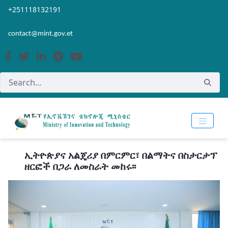
Skip to Main Content
Open Accessibility Menu
+251118132191
contact@mint.gov.et
ኢትዮጵያና አልጄሪያ በምርምር፣ በልማትና በስታርታፕ
ዘርፎች በጋራ ለመስራት መከሩ፡፡