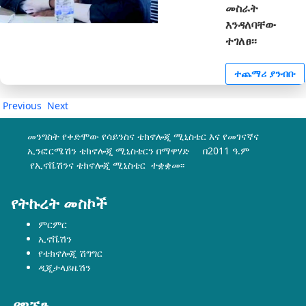
መስራት
እንዳለባቸው
ተገለፀ፡፡
ተጨማሪ ያንብቡ
Previous
Next
መንግስት የቀድሞው የሳይንስና ቴክኖሎጂ ሚኒስቴር እና የመገናኛና
ኢንፎርሜሽን ቴክኖሎጂ ሚኒስቴርን በማዋሃድ በ2011 ዓ.ም
የኢኖቬሽንና ቴክኖሎጂ ሚኒስቴር ተቋቋመ፡፡
የትኩረት መስኮች
ምርምር
ኢኖቬሽን
የቴክኖሎጂ ሽግግር
ዲጂታላይዜሽን
ያግኙን