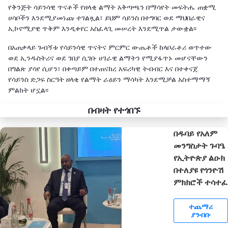
የቅንጅት ሳይንሳዊ ጥናቶች የዘላቂ ልማት አቅጣጫን በማሳየት መፍትሔ ጠቋሚ
ሀሳቦችን እንደሚያመነጩ ተገልጿል፣ ይህም ሳይንስ በተግባር ወደ ማህበራዊና
ኢኮኖሚያዊ ጥቅም እንዲቀየር አስፈላጊ መሠረት እንደሚጥል ታውቋል፡፡
በአጠቃላይ ጉብኝቱ የሳይንሳዊ ጥናትና ምርምር ውጤቶች ከላቦራቶሪ ወጥተው
ወደ ኢንዱስትሪና ወደ ገበያ ሲገቡ ሀገራዊ ልማትን የሚያፋጥኑ መሆናቸውን
በግልጽ ያሳየ ሲሆን፣ በቀጣይም በተጠናከረ አፍሪካዊ ትብብር እና በተቀናጀ
የሳይንስ ድጋፍ ስርዓት ዘላቂ የልማት ራዕይን ማሳካት እንደሚቻል አስተማማኝ
ምልክት ሆኗል፡፡
በብዛት የተጎበኙ
በዱባይ የአለም
መንግስታት ጉባዔ
የኢትዮጵያ ልዑክ
በተለያዩ የጎንዮሽ
ምክክሮች ተሳተፈ
ተጨማሪ
ያንብቡ