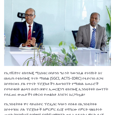
የኢኖቬሽንና ቴክኖሎጂ ሚኒስቴር በሳይንስ ግራንት ካውንሲል ተነሳሽነት እና
በአፍሪካ የቴክኖሎጂ ጥናት ማዕከል (SGCI, ACTS–IDRC) የፋይናንስ ድጋፍ
እየተከናወኑ ያሉ የጥናት ፕሮጀክቶችን ለመጎብኘት የማዕከሉ አመራሮች
የተካተቱበት ልዑካን ቡድን በባዮና ኢመርጂንግ ቴክኖሎጂ ኢንስቲትዩት በመገኘት
የተፈጠሩ ውጤቶችን በቅርብ ተመልክቶ እንደገና አረጋግጧል፡፡
የኢንስቲትዩቱ ዋና ዳይሬክተር ፕሮፌሰር ካሳሁን ተስፋዬ በኢንስቲትዩቱ
እየተተገበሩ ያሉ ፕሮጀክቶች ከምርምር ደረጃ ተሻግረው የምርት ባለቤትነት
መብት (product patent right) በማግኘት ወደ ኢንዱስትሪ ምርት ደረጃ