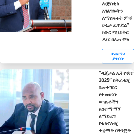
ሎጅስቲክ
አገልግሎትን
ለማስፋፋት ምቹ
ሁኔታ ፈጥሯል”
ክቡር ሚኒስትር
ዶ/ር በለጠ ሞላ
ተጨማሪ
ያንብቡ
“ዲጂታል ኢትዮጵያ
2025” ስትራቴጂ
በመተግበር
የተመዘገቡ
ውጤቶችን
አስተማማኝ
ለማድረግ
የቴክኖሎጂ
ተቋማት በቅንጅት