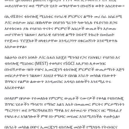
መድረሳቸውንና ወደ ማምረት ሂደት መግባታቸውን በጉብኝቱ ወቅት አስረድተው።
በኢኖቬሽንና ቴክኖሎጂ ሚኒስቴር የሀገራዊ ምርምርና ልማት መሪ ስራ አስፈፃሚ
ዶ/ር ሀብታሙ አበራ በበኩላቸው በሳይንስ ግራንት ካውንሲሉ የፋይናንስ ድጋፍ
እየተከናወኑ ያሉ የሳይንስ ጥናትና ምርምሮች አበረታች ውጤቶችን እያመጡ
መሆናቸውን ገልጸው፣ ለሀገራዊ ሳይንሳዊ ልማት ከፍተኛ ትኩረት በመስጠት
የተጀመሩ ፕሮጀክቶች ዘላቂነታቸው እንዲረጋገጥ በቁርጠኝነት እንደሚቀጥሉ
አስታውቀዋል፡፡
ከልዑካኑ ቡድን አባላት ዶ/ር ሴፋስ አድጄይ ሜንሳህ የጋና የአካባቢ፣ የሳይንስ እና
ቴክኖሎጂ ሚኒስቴር (MEST) ተወካይና የSGCI አሊያንስ ሊቀመንበር
በጉብኝታቸው ባዩት የባዮና ኢመርጂንግ ቴክኖሎጂ ምርምሮች ውጤታማነት እጅግ
መበረታታቸውን ገልጸው፣ እነዚህ ተግባራት በአባል አገራት መካከል የእውቀት
ሽግግርና የልምድ ልውውጥ እንዲጠናከር አዳዲስ ዕድሎችን እንደሚፈጥሩ
አስረድተዋል፡፡
በተለይም በቦታው የተመለከቱ የምርምር ውጤቶች ናሙናዎች የቀላል የቴክኖሎጂ
ሽግግር ሂደቶችን ማሳደግ፣ የማክሮ አልጌ እሴት በመጨመር ምርትና ምርታማነትን
ማረጋገጥ፣ ወደ ኮሜርሻላይዜሽን ማዋል እና ለተመራጭ የግብርና ዘር ማስፋፊያ
የላቦራቶሪ አገልግሎቶች ምቹ ስነ-ምህዳር መፍጠር እንደሚያስችሉ ተጠቅሷል፡፡
በአገራት መካከል በባዮና ኢመርጂንግ ቴክኖሎጂ መስኮች የሚካሄዱ የትብብርና