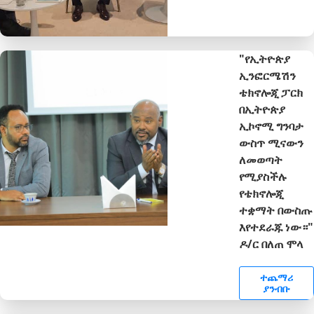
"የኢትዮጵያ
ኢንፎርሜሽን
ቴክኖሎጂ ፓርክ
በኢትዮጵያ
ኢኮኖሚ ግንባታ
ውስጥ ሚናውን
ለመወጣት
የሚያስችሉ
የቴክኖሎጂ
ተቋማት በውስጡ
እየተደራጁ ነው።"
ዶ/ር በለጠ ሞላ
ተጨማሪ
ያንብቡ