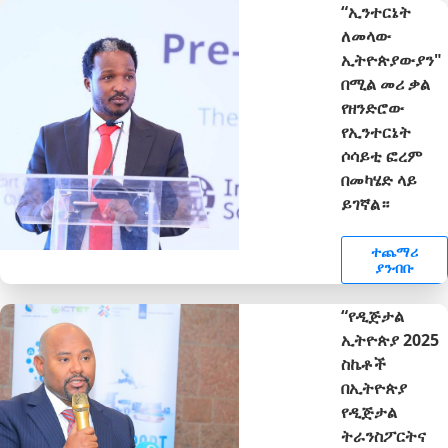
“ኢንተርኔት
ለመላው
ኢትዮጵያውያን"
በሚል መሪ ቃል
የዘንድሮው
የኢንተርኔት
ሶሳይቲ ፎረም
በመካሄድ ላይ
ይገኛል።
ተጨማሪ
ያንብቡ
“የዲጅታል
ኢትዮጵያ 2025
ስኬቶች
በኢትዮጵያ
የዲጅታል
ትራንስፖርትና